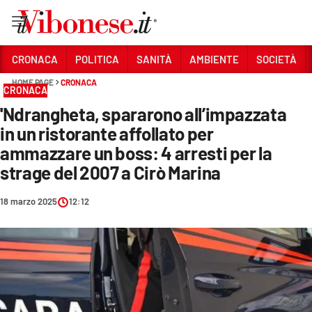
Vai
CRONACA
POLITICA
SANITÀ
AMBIENTE
SOCIETÀ
HOME PAGE
CRONACA
Sezioni
CRONACA
'Ndrangheta, spararono all’impazzata
CRONACA
in un ristorante affollato per
POLITICA
ammazzare un boss: 4 arresti per la
strage del 2007 a Cirò Marina
SANITÀ
AMBIENTE
18 marzo 2025
12:12
SOCIETÀ
CULTURA
ECONOMIA E LAVORO