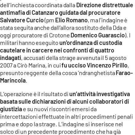
dell’inchiesta coordinata dalla
Direzione distrettuale
LACITYMAG.IT
antimafia di Catanzaro guidata dal procuratore
Salvatore Curcio
(pm
Elio Romano
, ma l’indagine è
ILREGGINO.IT
stata seguita anche dall’allora sostituto della Dda e
COSENZACHANNEL.IT
oggi procuratore di Crotone
Domenico Guarascio
). I
militari hanno eseguito
un’ordinanza di custodia
ILVIBONESE.IT
cautelare in carcere nei confronti di quattro
indagati
, accusati della strage avvenuta il 5 agosto
CATANZAROCHANNEL.IT
2007 a Cirò Marina, in cui
fu ucciso Vincenzo Pirillo
,
presunto reggente della cosca ‘ndranghetista
Farao-
LACAPITALENEWS.IT
Marincola
.
App
L’operazione è il risultato di
un’attività investigativa
ANDROID
basata sulle dichiarazioni di alcuni collaboratori di
giustizia
e su nuovi riscontri emersi da
APPLE
intercettazioni effettuate in altri procedimenti penali
prima e dopo la strage. L’indagine si inserisce nel
solco di un precedente procedimento che ha già