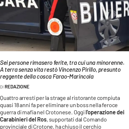
EVENTI
SPORT
Streaming
LAC TV
LAC NETWORK
Sei persone rimasero ferite, tra cui una minorenne.
LAC ONAIR
A terra senza vita restò Vincenzo Pirillo, presunto
reggente della cosca Farao-Marincola
LaC
REDAZIONE
Network
Quattro arresti per la strage al ristorante compiuta
LACPLAY.IT
quasi 18 anni fa per eliminare un boss nella feroce
guerra di mafia nel Crotonese. Oggi
l’operazione dei
LACTV.IT
Carabinieri del Ros
, supportati dal Comando
LACONAIR.IT
provinciale di Crotone, ha chiuso il cerchio