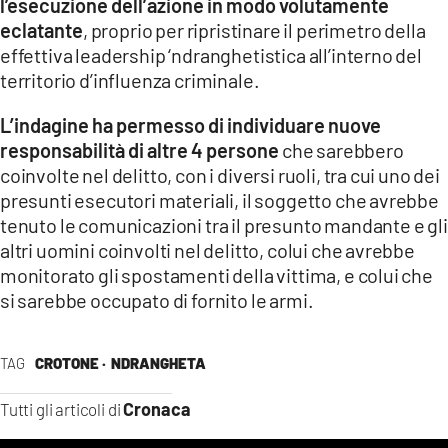
l’esecuzione dell’azione in modo volutamente
eclatante
, proprio per ripristinare il perimetro della
effettiva leadership ‘ndranghetistica all’interno del
territorio d’influenza criminale.
L’indagine ha permesso di individuare nuove
responsabilità di altre 4 persone
che sarebbero
coinvolte nel delitto, con i diversi ruoli, tra cui uno dei
presunti esecutori materiali, il soggetto che avrebbe
tenuto le comunicazioni tra il presunto mandante e gli
altri uomini coinvolti nel delitto, colui che avrebbe
monitorato gli spostamenti della vittima, e colui che
si sarebbe occupato di fornito le armi.
TAG
CROTONE ·
NDRANGHETA
Cronaca
Tutti gli articoli di