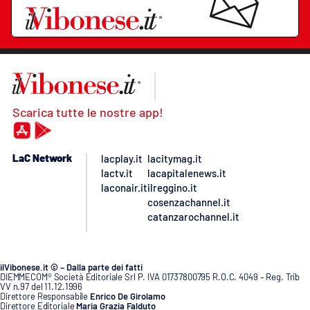
Scarica tutte le nostre app!
LaC Network
lacplay.it
lacitymag.it
lactv.it
lacapitalenews.it
laconair.it
ilreggino.it
cosenzachannel.it
catanzarochannel.it
ilVibonese.it © – Dalla parte dei fatti
DIEMMECOM® Società Editoriale Srl P. IVA 01737800795 R.O.C. 4049 – Reg. Trib
VV n.97 del 11.12.1996
Direttore Responsabile
Enrico De Girolamo
Direttore Editoriale
Maria Grazia Falduto