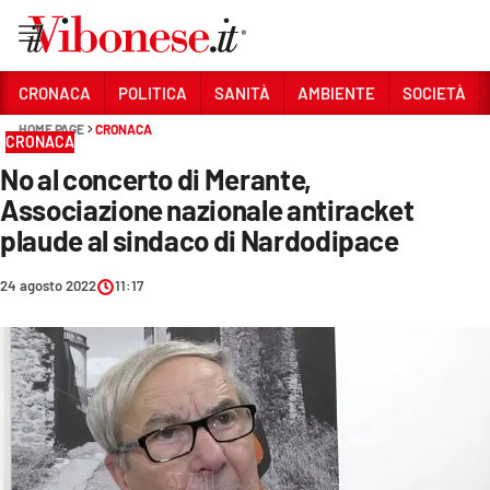
Vai
CRONACA
POLITICA
SANITÀ
AMBIENTE
SOCIETÀ
HOME PAGE
CRONACA
Sezioni
CRONACA
No al concerto di Merante,
CRONACA
Associazione nazionale antiracket
POLITICA
plaude al sindaco di Nardodipace
SANITÀ
24 agosto 2022
11:17
AMBIENTE
SOCIETÀ
CULTURA
ECONOMIA E LAVORO