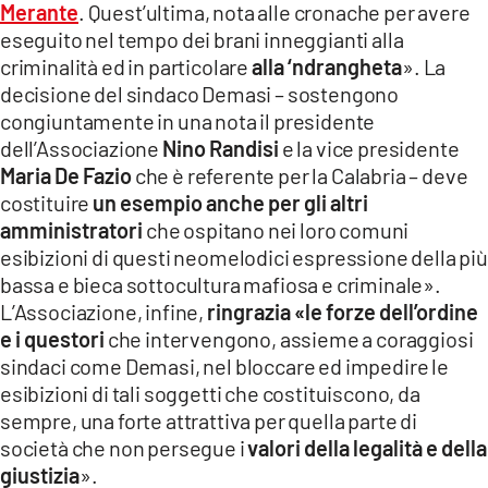
Merante
. Quest’ultima, nota alle cronache per avere
LACITYMAG.IT
eseguito nel tempo dei brani inneggianti alla
criminalità ed in particolare
alla ‘ndrangheta
». La
ILREGGINO.IT
decisione del sindaco Demasi – sostengono
congiuntamente in una nota il presidente
COSENZACHANNEL.IT
dell’Associazione
Nino Randisi
e la vice presidente
ILVIBONESE.IT
Maria De Fazio
che è referente per la Calabria – deve
costituire
un esempio anche per gli altri
CATANZAROCHANNEL.IT
amministratori
che ospitano nei loro comuni
esibizioni di questi neomelodici espressione della più
LACAPITALENEWS.IT
bassa e bieca sottocultura mafiosa e criminale».
L’Associazione, infine,
ringrazia «le forze dell’ordine
App
e i questori
che intervengono, assieme a coraggiosi
ANDROID
sindaci come Demasi, nel bloccare ed impedire le
esibizioni di tali soggetti che costituiscono, da
APPLE
sempre, una forte attrattiva per quella parte di
società che non persegue i
valori della legalità e della
giustizia
».