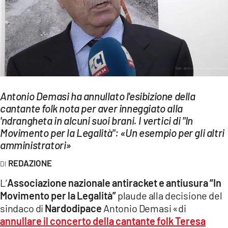
EVENTI
SPORT
Streaming
LAC TV
Antonio Demasi ha annullato l'esibizione della
LAC NETWORK
cantante folk nota per aver inneggiato alla
'ndrangheta in alcuni suoi brani. I vertici di "In
LAC ONAIR
Movimento per la Legalità": «Un esempio per gli altri
amministratori»
LaC
Network
REDAZIONE
LACPLAY.IT
L’
Associazione nazionale antiracket e antiusura “In
Movimento per la Legalità”
plaude alla decisione del
LACTV.IT
sindaco di
Nardodipace
Antonio Demasi «di
LACONAIR.IT
annullare il concerto della cantante folk Teresa