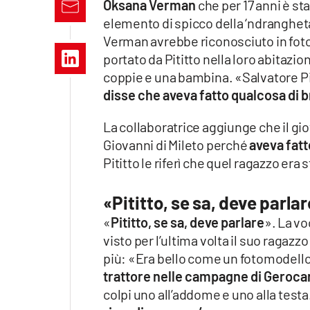
Oksana Verman
che per 17 anni è sta
Apple
elemento di spicco della ‘ndrangheta
Verman avrebbe riconosciuto in foto
portato da Pititto nella loro abitazio
coppie e una bambina. «Salvatore Piti
Vai
disse che aveva fatto qualcosa di 
La collaboratrice aggiunge che il gio
Giovanni di Mileto perché
aveva fatt
Pititto le riferì che quel ragazzo era
«Pititto, se sa, deve parla
«
Pititto, se sa, deve parlare
». La vo
visto per l’ultima volta il suo ragaz
più: «Era bello come un fotomodel
trattore nelle campagne di Geroca
colpi uno all’addome e uno alla test