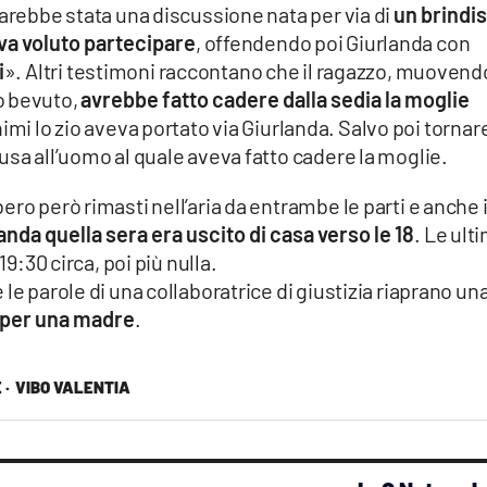
sarebbe stata una discussione nata per via di
un brindisi
eva voluto partecipare
, offendendo poi Giurlanda con
i
». Altri testimoni raccontano che il ragazzo, muovend
o bevuto,
avrebbe fatto cadere dalla sedia la moglie
nimi lo zio aveva portato via Giurlanda. Salvo poi tornar
usa all’uomo al quale aveva fatto cadere la moglie.
ro però rimasti nell’aria da entrambe le parti e anche 
nda quella sera era uscito di casa verso le 18
. Le ult
19:30 circa, poi più nulla.
le parole di una collaboratrice di giustizia riaprano un
i per una madre
.
 ·
VIBO VALENTIA