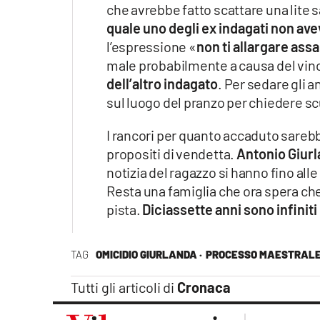
che avrebbe fatto scattare una lite 
quale uno degli ex indagati non av
l’espressione «
non ti allargare assa
male probabilmente a causa del vin
dell’altro indagato
. Per sedare gli a
sul luogo del pranzo per chiedere sc
I rancori per quanto accaduto sarebbe
propositi di vendetta.
Antonio Giurla
notizia del ragazzo si hanno fino alle 
Resta una famiglia che ora spera che 
pista.
Diciassette anni sono infinit
TAG
OMICIDIO GIURLANDA ·
PROCESSO MAESTRALE
Tutti gli articoli di
Cronaca