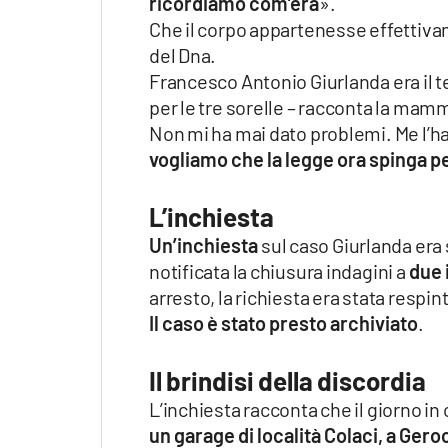
ricordiamo com’era
».
Che il corpo appartenesse effettiva
del Dna.
Francesco Antonio Giurlanda era il t
per le tre sorelle – racconta la mamm
Non mi ha mai dato problemi. Me l’ha
vogliamo che la legge ora spinga 
L’inchiesta
Un’inchiesta
sul caso Giurlanda era 
notificata la chiusura indagini a
due 
arresto, la richiesta era stata respin
Il caso è stato presto archiviato
.
Il brindisi della discordia
L’inchiesta racconta che il giorno i
un garage di località Colaci, a Ger