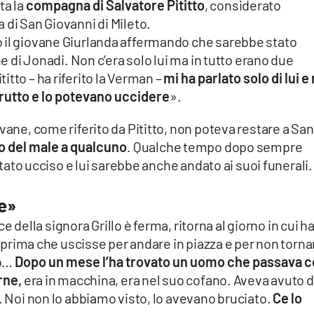
ta la
compagna di Salvatore Pititto
, considerato
 di San Giovanni di Mileto.
 il giovane Giurlanda affermando che sarebbe stato
ne di Jonadi. Non c’era solo lui ma in tutto erano due
tto – ha riferito la Verman –
mi ha parlato solo di lui e
brutto e lo potevano uccidere
».
vane, come riferito da Pititto, non poteva restare a San
o del male a qualcuno
. Qualche tempo dopo sempre
 stato ucciso e lui sarebbe anche andato ai suoi funerali.
re»
ce della signora Grillo è ferma, ritorna al giorno in cui h
zo prima che uscisse per andare in piazza e per non torna
lo…
Dopo un mese l’ha trovato un uomo che passava c
rne,
era in macchina, era nel suo cofano. Aveva avuto 
a. Noi non lo abbiamo visto, lo avevano bruciato.
Ce lo