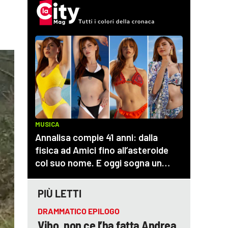
PIÙ LETTI
DRAMMATICO EPILOGO
Vibo, non ce l’ha fatta Andrea