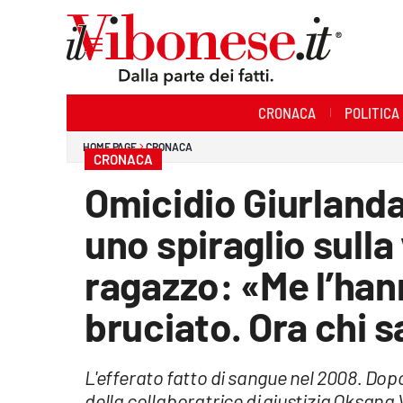
Sezioni
CRONACA
POLITICA
Cronaca
HOME PAGE
CRONACA
CRONACA
Politica
Omicidio Giurlanda,
Sanità
uno spiraglio sulla
Ambiente
ragazzo: «Me l’han
Società
bruciato. Ora chi s
Cultura
L'efferato fatto di sangue nel 2008. Dop
Economia e Lavoro
della collaboratrice di giustizia Oksana