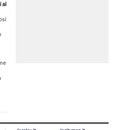
 al
osi
e
i
ime
a