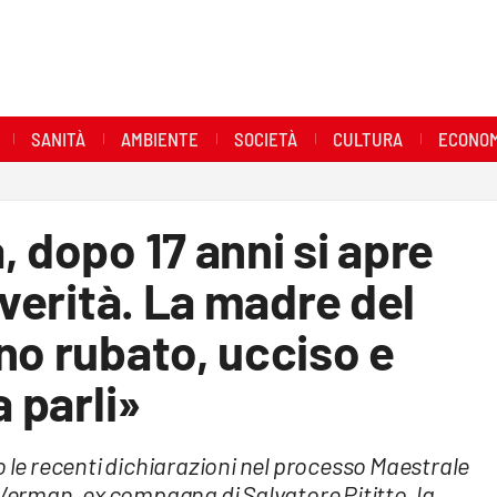
SANITÀ
AMBIENTE
SOCIETÀ
CULTURA
ECONOM
 dopo 17 anni si apre
 verità. La madre del
no rubato, ucciso e
a parli»
o le recenti dichiarazioni nel processo Maestrale
 Verman, ex compagna di Salvatore Pititto, la