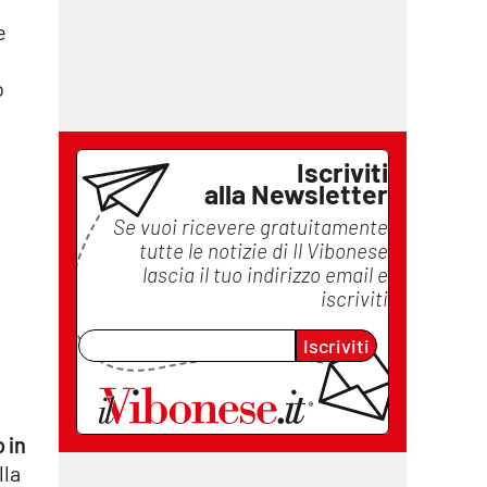
e
o
i
Iscriviti
alla Newsletter
Se vuoi ricevere gratuitamente
tutte le notizie di
Il Vibonese
lascia il tuo indirizzo email e
iscriviti
Iscriviti
 in
lla