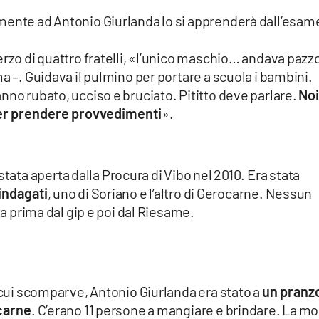
mente ad Antonio Giurlanda lo si apprenderà dall’esam
erzo di quattro fratelli, «l’unico maschio… andava pazz
a –. Guidava il pulmino per portare a scuola i bambini.
nno rubato, ucciso e bruciato. Pititto deve parlare.
No
per prendere provvedimenti
».
stata aperta dalla Procura di Vibo nel 2010. Era stata
indagati
, uno di Soriano e l’altro di Gerocarne. Nessun
ta prima dal gip e poi dal Riesame.
n cui scomparve, Antonio Giurlanda era stato a
un pranzo
ocarne
. C’erano 11 persone a mangiare e brindare. La mo