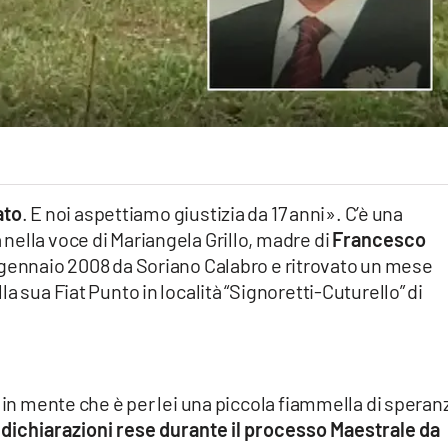
ato
. E noi aspettiamo giustizia da 17 anni». C’è una
ella voce di Mariangela Grillo, madre di
Francesco
 gennaio 2008 da Soriano Calabro e ritrovato un mese
a sua Fiat Punto in località “Signoretti-Cuturello” di
 in mente che è per lei una piccola fiammella di speran
e
dichiarazioni rese durante il processo Maestrale da