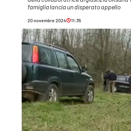
famiglia lancia un disperato appello
Eventi
Sport
20 novembre 2024
11:35
Streaming
LaC TV
Lac Network
LaC OnAir
LaC
Network
lacplay.it
lactv.it