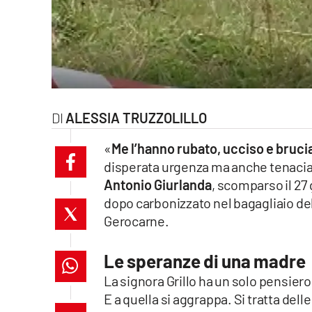
laconair.it
lacitymag.it
ilreggino.it
ALESSIA TRUZZOLILLO
cosenzachannel.it
«
Me l’hanno rubato, ucciso e bruci
ilvibonese.it
disperata urgenza ma anche tenacia n
Antonio Giurlanda
, scomparso il 27
catanzarochannel.it
dopo carbonizzato nel bagagliaio dell
lacapitalenews.it
Gerocarne.
Le speranze di una madre
App
La signora Grillo ha un solo pensiero
Android
E a quella si aggrappa. Si tratta dell