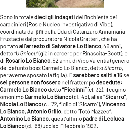
LACITYMAG.IT
Sono in totale
dieci gli indagati
dell’inchiesta dei
ILREGGINO.IT
carabinieri (Ros e Nucleo Investigativo di Vibo),
coordinata dal
pm
della Dda di Catanzaro Annamaria
COSENZACHANNEL.IT
Frustaci e dal procuratore Nicola Gratteri, che ha
ILVIBONESE.IT
portato
all’arresto di Salvatore Lo Bianco
, 49 anni,
detto
“U Gniccu”
(già in carcere per Rinascita-Scott), e
CATANZAROCHANNEL.IT
di
Rosario Lo Bianco,
52 anni, di Vibo Valentia (genero
del defunto boss Carmelo Lo Bianco, detto
Sicarro
,
LACAPITALENEWS.IT
per averne sposato la figlia). E
sarebbero saliti a 16
se
sei persone non fossero
nel frattempo
decedute:
App
Carmelo Lo Bianco
detto
“Piccinni”
(cl. 32), il cugino
omonimo
Carmelo Lo Bianco
(cl. ’45), alias
“Sicarro”,
ANDROID
Nicola Lo Bianco
(cl. ’72, figlio di “Sicarro”),
Vincenzo
APPLE
Lo Bianco, Antonio Grillo
, detto “Totò Mazzeo”,
Antonino Lo Bianco
, quest’ultimo
padre di Leoluca
Lo Bianco
(cl. ’68) ucciso l’1 febbraio 1992.