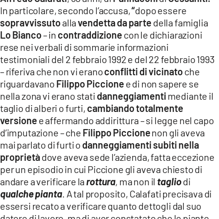
In particolare, secondo l’accusa,
“
dopo essere
sopravvissuto
alla
vendetta da parte
della famiglia
Lo Bianco
– in
contraddizione
con le dichiarazioni
rese nei verbali di sommarie informazioni
testimoniali del 2 febbraio 1992 e del 22 febbraio 1993
– riferiva che non vi erano
conflitti di vicinato
che
riguardavano
Filippo Piccione
e di non sapere se
nella zona vi erano stati
danneggiamenti
mediante il
taglio di alberi o furti,
cambiando totalmente
versione
e affermando addirittura – si legge nel capo
d’imputazione – che
Filippo Piccione
non gli aveva
mai parlato di furti o
danneggiamenti subiti nella
proprietà
dove aveva sede l’azienda, fatta eccezione
per un episodio in cui Piccione gli aveva chiesto di
andare a verificare la
rottura
,
ma non il
taglio
di
qualche pianta
. A tal proposito, Calafati precisava di
essersi recato a verificare quanto dettogli dal suo
datore di lavoro, ma di aver constatato che le piante