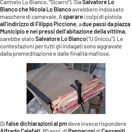
Carmelo Lo Bianco, “Sicarro”). Sia
Salvatore Lo
Bianco che Nicola Lo Bianco
avrebbero indossato
maschere di carnevale. A
sparare
i colpi di pistola
all’indirizzo di Filippo Piccione
, a
due passi da piazza
Municipio e nei pressi dell’abitazione della vittima
,
sarebbe stato
Salvatore Lo Bianco
(“U Gniccu”). Le
contestazioni per tutti gli indagati sono aggravate
dalla premeditazione e dalle finalità mafiose.
Di
false dichiarazioni al pm
deve invece rispondere
Alfredo Calafati
, 60 anni, di
Pannaconi
di
Cessaniti.