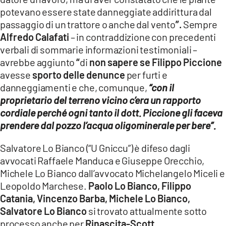
potevano essere state danneggiate addirittura dal
passaggio di un trattore o anche dal vento
”.
Sempre
Alfredo Calafati
– in contraddizione con precedenti
verbali di sommarie informazioni testimoniali –
avrebbe aggiunto
“
di
non sapere se Filippo Piccione
avesse
sporto delle denunce
per furti e
danneggiamenti e che, comunque,
“con il
proprietario del terreno vicino c’era un rapporto
cordiale perché ogni tanto il dott. Piccione gli faceva
prendere dal pozzo l’acqua oligominerale per bere”.
Salvatore Lo Bianco (“U Gniccu”) è difeso dagli
avvocati Raffaele Manduca e Giuseppe Orecchio,
Michele Lo Bianco dall’avvocato Michelangelo Miceli e
Leopoldo Marchese.
Paolo Lo Bianco, Filippo
Catania, Vincenzo Barba, Michele Lo Bianco,
Salvatore Lo Bianco
si trovato attualmente sotto
processo anche per
Rinascita-Scott.