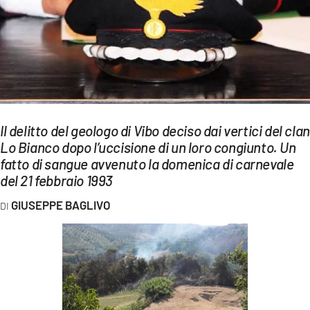
EVENTI
SPORT
Streaming
LAC TV
Il delitto del geologo di Vibo deciso dai vertici del clan
LAC NETWORK
Lo Bianco dopo l’uccisione di un loro congiunto. Un
fatto di sangue avvenuto la domenica di carnevale
LAC ONAIR
del 21 febbraio 1993
LaC
GIUSEPPE BAGLIVO
Network
LACPLAY.IT
LACTV.IT
LACONAIR.IT