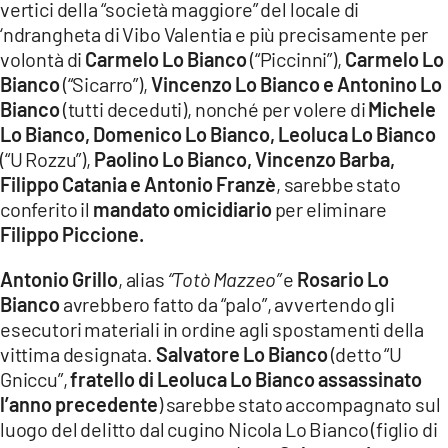
vertici della “società maggiore” del locale di
‘ndrangheta di Vibo Valentia e più precisamente per
volontà di
Carmelo Lo Bianco
(“Piccinni”),
Carmelo Lo
Bianco
(“Sicarro”),
Vincenzo Lo Bianco e Antonino Lo
Bianco
(tutti deceduti), nonché per volere di
Michele
Lo Bianco, Domenico Lo Bianco, Leoluca Lo Bianco
(“U Rozzu”),
Paolino Lo Bianco, Vincenzo Barba,
Filippo Catania e Antonio Franzè
, sarebbe stato
conferito il
mandato omicidiario
per eliminare
Filippo Piccione.
Antonio Grillo
, alias
“Totò Mazzeo”
e
Rosario Lo
Bianco
avrebbero fatto da “palo”, avvertendo gli
esecutori materiali in ordine agli spostamenti della
vittima designata.
Salvatore Lo Bianco
(detto “U
Gniccu”,
fratello di Leoluca Lo Bianco assassinato
l’anno precedente
) sarebbe stato accompagnato sul
luogo del delitto dal cugino Nicola Lo Bianco (figlio di