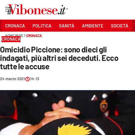
Vai
CRONACA
POLITICA
SANITÀ
AMBIENTE
SOCIETÀ
HOME PAGE
CRONACA
Sezioni
CRONACA
Omicidio Piccione: sono dieci gli
CRONACA
indagati, più altri sei deceduti. Ecco
POLITICA
tutte le accuse
SANITÀ
24 marzo 2021
14:13
AMBIENTE
SOCIETÀ
CULTURA
ECONOMIA E LAVORO