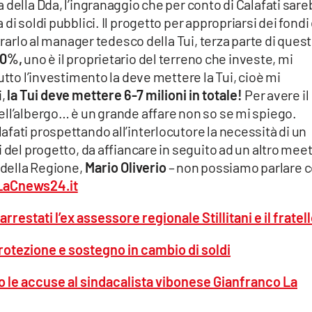
 della Dda, l’ingranaggio che per conto di Calafati sar
di soldi pubblici. Il progetto per appropriarsi dei fondi
strarlo al manager tedesco della Tui, terza parte di ques
50%,
uno è il proprietario del terreno che investe, mi
utto l’investimento la deve mettere la Tui, cioè mi
i,
la Tui deve mettere 6-7 milioni in totale!
Per avere il
ell’albergo… è un grande affare non so se mi spiego.
fati prospettando all’interlocutore la necessità di un
 del progetto, da affiancare in seguito ad un altro mee
 della Regione,
Mario Oliverio
– non possiamo parlare c
LaCnews24.it
restati l’ex assessore regionale Stillitani e il fratel
protezione e sostegno in cambio di soldi
o le accuse al sindacalista vibonese Gianfranco La