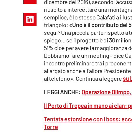
dicembre del 2016), secondo l’accusa
Apple
riuscito a intercettare una montagna 
semplice, è lo stesso Calafati a illu
triangolo:
«Uno è il contributo del 
segui? Una piccola parte rispetto a t
Vai
spiego… se il progetto è di 30 milion
51% cioè per avere la maggioranza d
Dobbiamo fare un meeting – dice Cala
incontro preliminare tra i proponenti
allargato anche all’allora Presidente
al telefono». Continua a leggere
su 
LEGGI ANCHE:
Operazione Olimpo, ar
Il Porto di Tropea in mano ai clan: 
Tentata estorsione con i boss: ecc
Torre