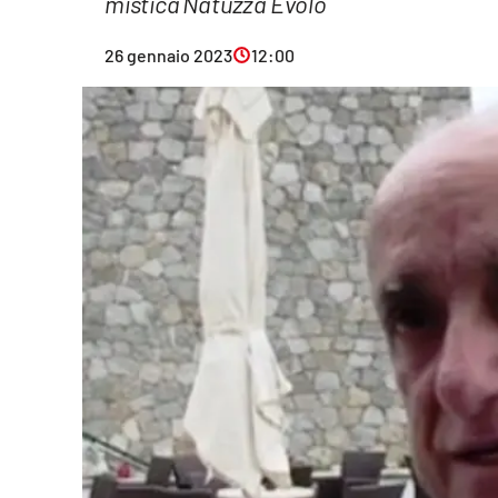
mistica Natuzza Evolo
Eventi
26 gennaio 2023
12:00
Sport
Streaming
LaC TV
Lac Network
LaC OnAir
LaC
Network
lacplay.it
lactv.it