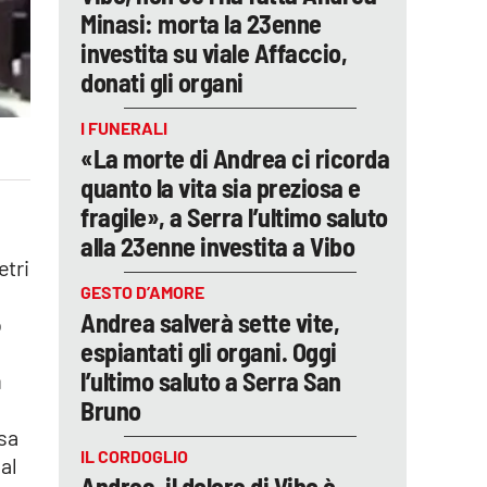
Minasi: morta la 23enne
investita su viale Affaccio,
donati gli organi
I FUNERALI
«La morte di Andrea ci ricorda
quanto la vita sia preziosa e
fragile», a Serra l’ultimo saluto
alla 23enne investita a Vibo
etri
GESTO D’AMORE
Andrea salverà sette vite,
o
espiantati gli organi. Oggi
l’ultimo saluto a Serra San
a
Bruno
usa
IL CORDOGLIO
al
Andrea, il dolore di Vibo è