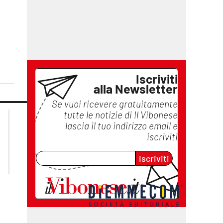
Iscriviti
alla Newsletter
Se vuoi ricevere gratuitamente
tutte le notizie di
Il Vibonese
lacplay.it
lacitymag.it
lascia il tuo indirizzo email e
lactv.it
lacapitalenews.it
iscriviti
laconair.it
ilreggino.it
cosenzachannel.it
Iscriviti
catanzarochannel.it