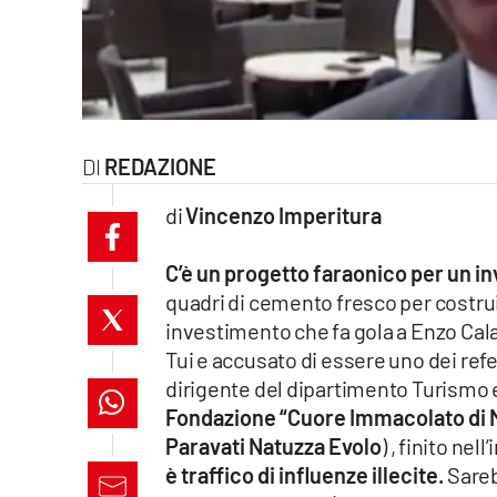
laconair.it
lacitymag.it
ilreggino.it
REDAZIONE
cosenzachannel.it
di
Vincenzo Imperitura
ilvibonese.it
C’è un progetto faraonico per un in
catanzarochannel.it
quadri di cemento fresco per costru
investimento che fa gola a Enzo Cal
lacapitalenews.it
Tui e accusato di essere uno dei ref
dirigente del dipartimento Turismo e
Fondazione “Cuore Immacolato di Mar
App
Paravati Natuzza Evolo
) , finito ne
Android
è traffico di influenze illecite.
Sareb