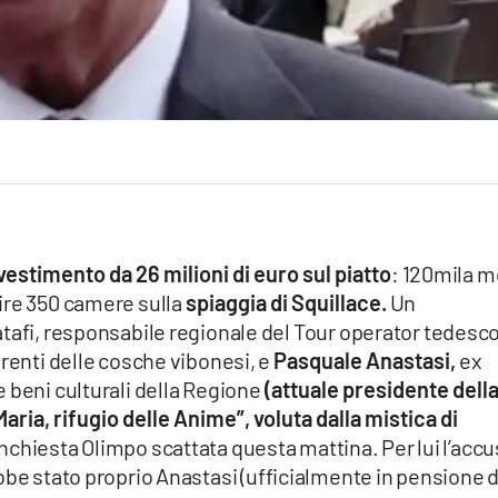
vestimento da 26 milioni di euro sul piatto
: 120mila m
ire 350 camere sulla
spiaggia di Squillace.
Un
atafi, responsabile regionale del Tour operator tedesc
erenti delle cosche vibonesi, e
Pasquale Anastasi,
ex
 beni culturali della Regione
(attuale presidente dell
ia, rifugio delle Anime”, voluta dalla mistica di
ll’inchiesta Olimpo scattata questa mattina. Per lui l’acc
be stato proprio Anastasi (ufficialmente in pensione d