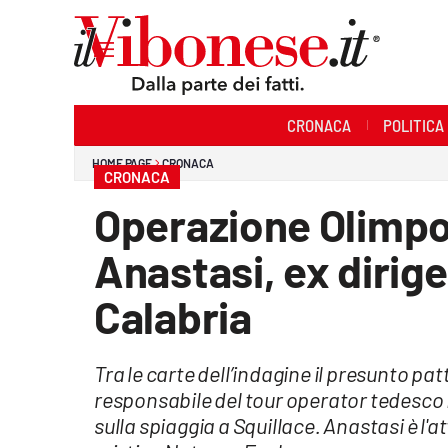
Sezioni
CRONACA
POLITICA
Cronaca
HOME PAGE
CRONACA
CRONACA
Politica
Operazione Olimpo
Sanità
Anastasi, ex dirig
Ambiente
Calabria
Società
Tra le carte dell’indagine il presunto pa
Cultura
responsabile del tour operator tedesco 
Economia e Lavoro
sulla spiaggia a Squillace. Anastasi è l'