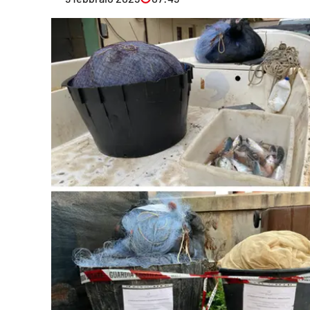
Eventi
Sport
Streaming
LaC TV
Lac Network
LaC OnAir
LaC
Network
lacplay.it
lactv.it