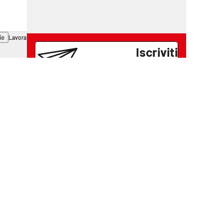
ie
Lavora con noi
Iscriviti
alla Newsletter
Se vuoi ricevere gratuitamente
tutte le notizie di
Il Vibonese
lascia il tuo indirizzo email e
iscriviti
Iscriviti