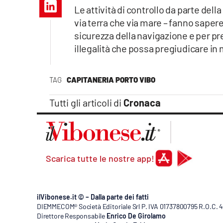
Apple
Le attività di controllo da parte dell
via terra che via mare – fanno sapere 
sicurezza della navigazione e per pr
illegalità che possa pregiudicare in m
Vai
TAG
CAPITANERIA PORTO VIBO
Tutti gli articoli di
Cronaca
Scarica tutte le nostre app!
ilVibonese.it © – Dalla parte dei fatti
DIEMMECOM® Società Editoriale Srl P. IVA 01737800795 R.O.C. 404
Direttore Responsabile
Enrico De Girolamo