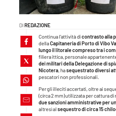
laconair.it
lacitymag.it
REDAZIONE
ilreggino.it
Continua l’attività di
contrasto alla 
della
Capitaneria di Porto di Vibo V
cosenzachannel.it
lungo il litorale compreso tra i co
filiera ittica, personale appartenente
ilvibonese.it
dei militari della Delegazione di sp
catanzarochannel.it
Nicotera
, ha
sequestrato diversi at
pescatori non professionali.
lacapitalenews.it
Per gli illeciti accertati, oltre ai se
(circa 2 mm) utilizzata per cattura di
App
due sanzioni amministrative per un 
Android
altresì al
sequestro di circa 15 chil