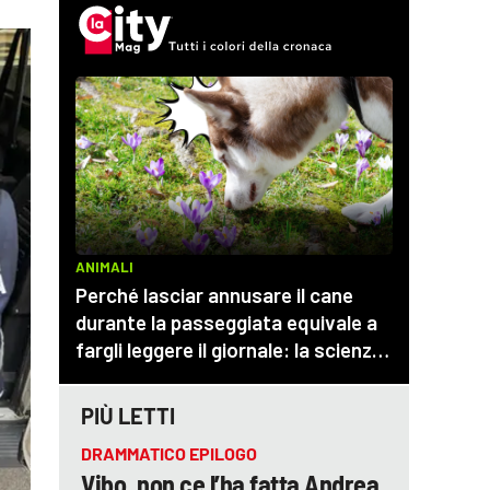
PIÙ LETTI
DRAMMATICO EPILOGO
Vibo, non ce l’ha fatta Andrea