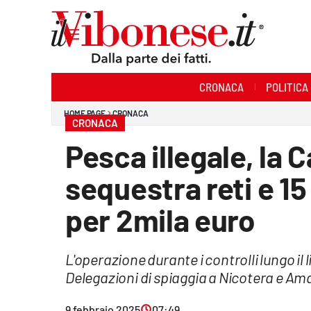
Sezioni
CRONACA
POLITICA
Cronaca
HOME PAGE
CRONACA
CRONACA
Politica
Pesca illegale, la 
Sanità
sequestra reti e 15
Ambiente
per 2mila euro
Società
L'operazione durante i controlli lungo il 
Cultura
Delegazioni di spiaggia a Nicotera e A
Economia e Lavoro
9 febbraio 2025
07:49