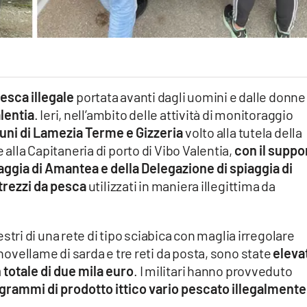
pesca illegale
portata avanti dagli uomini e dalle donne
alentia
. Ieri, nell’ambito delle attività di monitoraggio
muni di Lamezia Terme e Gizzeria
volto alla tutela della
 alla Capitaneria di porto di Vibo Valentia,
con il suppo
iaggia di Amantea e della Delegazione di spiaggia di
trezzi da pesca
utilizzati in maniera illegittima da
questri di una rete di tipo sciabica con maglia irregolare
 novellame di sarda e tre reti da posta, sono state
eleva
totale di due mila euro
. I militari hanno provveduto
ogrammi di prodotto ittico vario pescato illegalmente