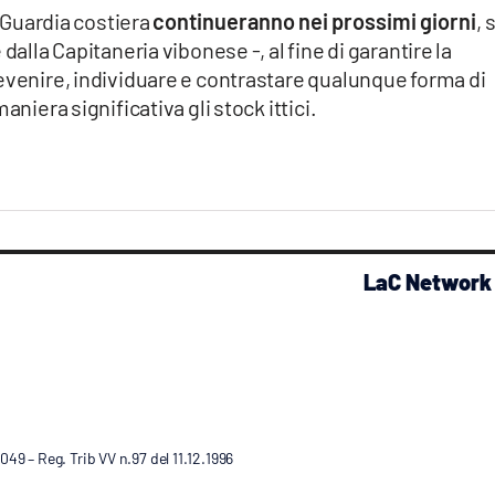
a Guardia costiera
continueranno nei prossimi giorni
, 
dalla Capitaneria vibonese -, al fine di garantire la
evenire, individuare e contrastare qualunque forma di
aniera significativa gli stock ittici.
LaC Network
9 – Reg. Trib VV n.97 del 11.12.1996