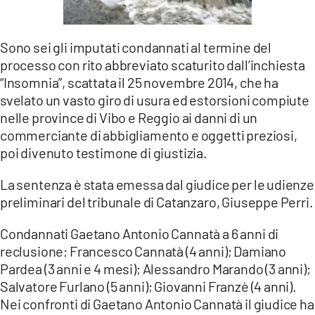
LACITYMAG.IT
Sono sei gli imputati condannati al termine del
ILREGGINO.IT
processo con rito abbreviato scaturito dall’inchiesta
COSENZACHANNEL.IT
“Insomnia”, scattata il 25 novembre 2014, che ha
svelato un vasto giro di usura ed estorsioni compiute
ILVIBONESE.IT
nelle province di Vibo e Reggio ai danni di un
commerciante di abbigliamento e oggetti preziosi,
CATANZAROCHANNEL.IT
poi divenuto testimone di giustizia.
LACAPITALENEWS.IT
La sentenza è stata emessa dal giudice per le udienze
preliminari del tribunale di Catanzaro, Giuseppe Perri.
App
Condannati Gaetano Antonio Cannatà a 6 anni di
ANDROID
reclusione; Francesco Cannatà (4 anni); Damiano
APPLE
Pardea (3 anni e 4 mesi); Alessandro Marando (3 anni);
Salvatore Furlano (5 anni); Giovanni Franzè (4 anni).
Nei confronti di Gaetano Antonio Cannatà il giudice ha