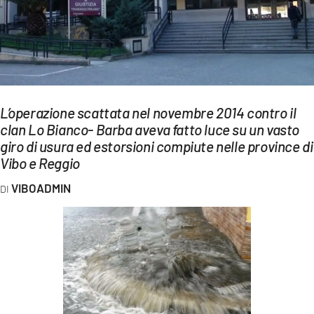
EVENTI
SPORT
Streaming
LAC TV
L’operazione scattata nel novembre 2014 contro il
clan Lo Bianco- Barba aveva fatto luce su un vasto
LAC NETWORK
giro di usura ed estorsioni compiute nelle province di
Vibo e Reggio
LAC ONAIR
VIBOADMIN
LaC
Network
LACPLAY.IT
LACTV.IT
LACONAIR.IT