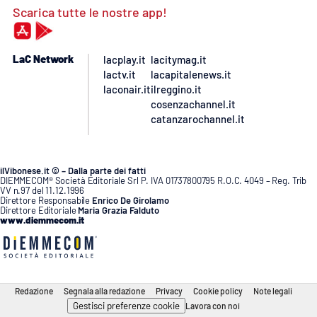
Scarica tutte le nostre app!
LaC Network
lacplay.it
lacitymag.it
lactv.it
lacapitalenews.it
laconair.it
ilreggino.it
cosenzachannel.it
catanzarochannel.it
ilVibonese.it © – Dalla parte dei fatti
DIEMMECOM® Società Editoriale Srl P. IVA 01737800795 R.O.C. 4049 – Reg. Trib
VV n.97 del 11.12.1996
Direttore Responsabile
Enrico De Girolamo
Direttore Editoriale
Maria Grazia Falduto
www.diemmecom.it
Redazione
Segnala alla redazione
Privacy
Cookie policy
Note legali
Gestisci preferenze cookie
Lavora con noi