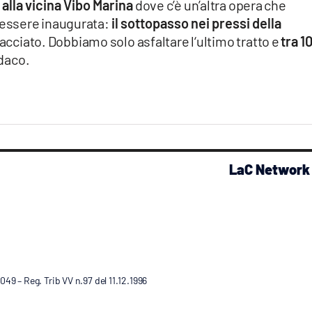
alla vicina Vibo Marina
dove c’è un’altra opera che
essere inaugurata:
il sottopasso nei pressi della
racciato. Dobbiamo solo asfaltare l‘ultimo tratto e
tra 1
ndaco.
LaC Network
9 – Reg. Trib VV n.97 del 11.12.1996