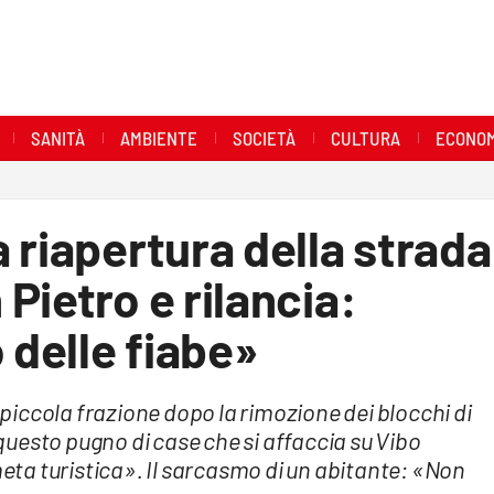
SANITÀ
AMBIENTE
SOCIETÀ
CULTURA
ECONOM
 riapertura della strada
Pietro e rilancia:
 delle fiabe»
a piccola frazione dopo la rimozione dei blocchi di
uesto pugno di case che si affaccia su Vibo
ta turistica». Il sarcasmo di un abitante: «Non