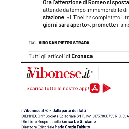
Ora l’attenzione di Romeo si sposta 
attende da tempo immemorabile di 
stazione
. «L’Enel ha completato il t
giorni sarà aperto», promette
il si
TAG
VIBO SAN PIETRO STRADA
Tutti gli articoli di
Cronaca
Scarica tutte le nostre app!
ilVibonese.it © – Dalla parte dei fatti
DIEMMECOM® Società Editoriale Srl P. IVA 01737800795 R.O.C. 404
Direttore Responsabile
Enrico De Girolamo
Direttore Editoriale
Maria Grazia Falduto