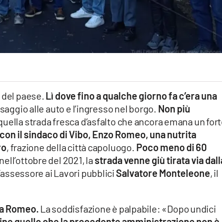
o del paese.
Lì dove fino a qualche giorno fa c’era una
saggio alle auto e l’ingresso nel borgo.
Non più
quella strada fresca d’asfalto che ancora emana un for
on il sindaco di Vibo, Enzo Romeo, una nutrita
ro
, frazione della città capoluogo.
Poco meno di 60
nell’ottobre del 2021, la
strada venne giù tirata via dall
l’assessore ai Lavori pubblici
Salvatore Monteleone
, il
nta Romeo.
La soddisfazione è palpabile: «Dopo undici
ine quello che la precedente amministrazione non è