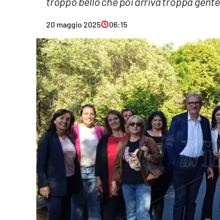
troppo bello che poi arriva troppa gent
Eventi
20 maggio 2025
06:15
Sport
Streaming
LaC TV
Lac Network
LaC OnAir
LaC
Network
lacplay.it
lactv.it