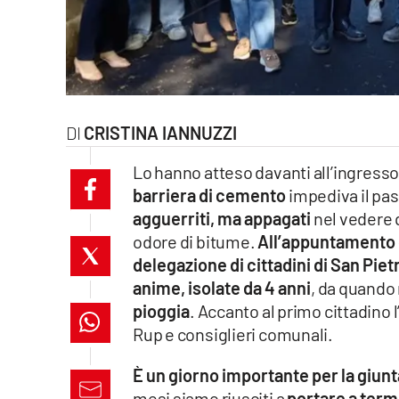
laconair.it
lacitymag.it
ilreggino.it
CRISTINA IANNUZZI
cosenzachannel.it
Lo hanno atteso davanti all’ingress
barriera di cemento
impediva il pas
ilvibonese.it
agguerriti, ma appagati
nel vedere 
catanzarochannel.it
odore di bitume.
All’appuntamento c
delegazione di cittadini di San Piet
lacapitalenews.it
anime, isolate da 4 anni
, da quando 
pioggia
. Accanto al primo cittadino 
Rup e consiglieri comunali.
App
Android
È un giorno importante per la giu
mesi siamo riusciti a
portare a term