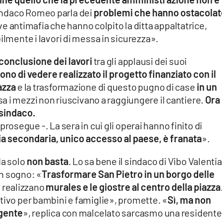
 sindaco Romeo parla dei
problemi che hanno ostacolato
ve antimafia che hanno colpito la ditta appaltatrice,
ilmente i lavori di messa in sicurezza».
conclusione dei lavori
tra gli applausi dei suoi
ono di vedere realizzato il progetto finanziato con il
iazza
e la trasformazione di questo pugno di case
in un
a i mezzi non riuscivano a raggiungere il cantiere.
Ora 
 sindaco.
 prosegue -. La sera in cui gli operai hanno finito di
ria secondaria, unico accesso al paese, è franata
».
da solo
non basta
. Lo sa bene il sindaco di Vibo Valentia
n sogno: «
Trasformare San Pietro in un borgo delle
e realizzano
murales e le giostre al centro della piazza
tivo per bambini e famiglie», promette. «
Sì, ma non
 gente
», replica con malcelato sarcasmo una residente