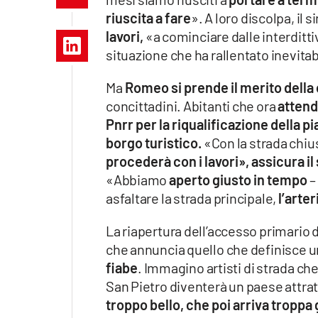
Apple
riuscita a fare
». A loro discolpa, il
lavori,
«a cominciare dalle interditti
situazione che ha rallentato inevitab
Vai
Ma
Romeo si prende il merito della 
concittadini. Abitanti che ora
attend
Pnrr per la riqualificazione della p
borgo turistico.
«Con la strada chius
procederà con i lavori», assicura il
«Abbiamo
aperto giusto in tempo
–
asfaltare la strada principale,
l’arte
La riapertura dell’accesso primario 
che annuncia quello che definisce u
fiabe
. Immagino artisti di strada ch
San Pietro diventerà un paese attrat
troppo bello, che poi arriva troppa