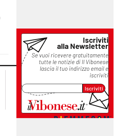
0
Iscriviti
alla Newsletter
Se vuoi ricevere gratuitamente
tutte le notizie di
Il Vibonese
lascia il tuo indirizzo email e
lacplay.it
lacitymag.it
iscriviti
lactv.it
lacapitalenews.it
laconair.it
ilreggino.it
Iscriviti
cosenzachannel.it
catanzarochannel.it