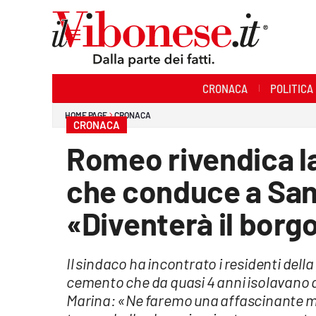
Sezioni
CRONACA
POLITICA
Cronaca
HOME PAGE
CRONACA
CRONACA
Politica
Romeo rivendica la
Sanità
che conduce a San 
Ambiente
«Diventerà il borgo
Società
Il sindaco ha incontrato i residenti dell
Cultura
cemento che da quasi 4 anni isolavano q
Economia e Lavoro
Marina: «Ne faremo una affascinante me