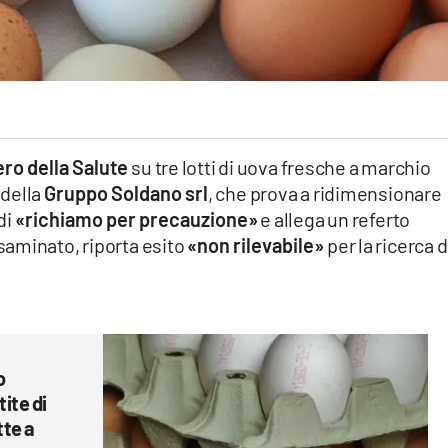
ero della Salute
su tre lotti di uova fresche a marchio
 della
Gruppo Soldano srl
, che prova a ridimensionare
di
«richiamo per precauzione»
e allega un referto
aminato, riporta esito
«non rilevabile»
per la ricerca d
o
ite di
te a