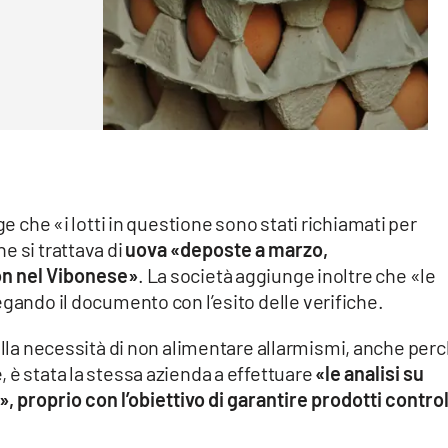
ge che «i lotti in questione sono stati richiamati per
e si trattava di
uova «deposte a marzo,
on nel Vibonese»
. La società aggiunge inoltre che «le
egando il documento con l’esito delle verifiche.
lla necessità di non alimentare allarmismi, anche perc
 è stata la stessa azienda a effettuare
«le analisi su
, proprio con l’obiettivo di garantire prodotti control