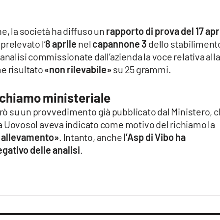
e, la società ha diffuso un
rapporto di prova del 17 apr
prelevato l’
8 aprile
nel
capannone 3
dello stabilimento
analisi commissionate dall’azienda la voce relativa all
e risultato
«non rilevabile»
su 25 grammi.
richiamo ministeriale
però su un provvedimento già pubblicato dal Ministero, 
uova Uovosol aveva indicato come motivo del richiamo la
n allevamento»
. Intanto, anche
l’Asp di Vibo ha
gativo delle analisi
.