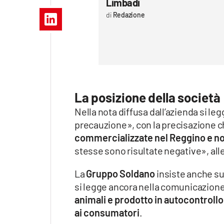
Limbadi
Apple
Redazione
Vai
La posizione della società
Nella nota diffusa dall’azienda si leg
precauzione», con la precisazione ch
commercializzate nel Reggino e n
stesse sono risultate negative», all
La
Gruppo Soldano
insiste anche su
si legge ancora nella comunicazione,
animali e prodotto in autocontrollo»
ai consumatori
.