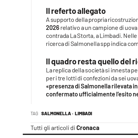
Il referto allegato
A supporto della propria ricostruzion
2026
relativo a un campione di uova 
contrada La Storta, a Limbadi. Nelle 
ricerca di Salmonella spp indica com
Il quadro resta quello del 
La replica della società si innesta 
per i tre lotti di confezioni da sei 
«presenza di Salmonella rilevata i
confermato ufficialmente l’esito ne
TAG
SALMONELLA ·
LIMBADI
Tutti gli articoli di
Cronaca