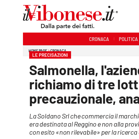
Sezioni
CRONACA
POLITICA
Cronaca
HOME PAGE
CRONACA
LE PRECISAZIONI
Politica
Salmonella, l'azien
Sanità
richiamo di tre lott
Ambiente
precauzionale, ana
Società
La Soldano Srl che commercia il marchio
Cultura
era destinata al Reggino e non alla provin
Economia e Lavoro
con esito «non rilevabile» per la ricerca