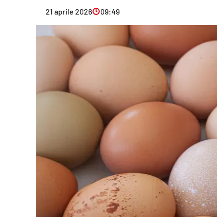
Eventi
21 aprile 2026
09:49
Sport
Streaming
LaC TV
Lac Network
LaC OnAir
LaC
Network
lacplay.it
lactv.it