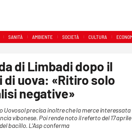
SANITÀ
AMBIENTE
SOCIETÀ
CULTURA
ECONOM
da di Limbadi dopo il
i di uova: «Ritiro solo
lisi negative»
 Uovosol precisa inoltre che la merce interessata
cia vibonese. Poi rende noto il referto del 17 aprile
 del bacillo. L’Asp conferma