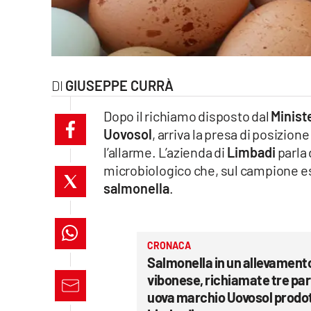
laconair.it
lacitymag.it
GIUSEPPE CURRÀ
ilreggino.it
Dopo il richiamo disposto dal
Minist
cosenzachannel.it
Uovosol
, arriva la presa di posizione
l’allarme. L’azienda di
Limbadi
parla 
ilvibonese.it
microbiologico che, sul campione es
catanzarochannel.it
salmonella
.
lacapitalenews.it
CRONACA
Salmonella in un allevament
App
vibonese, richiamate tre part
Android
uova marchio Uovosol prodot