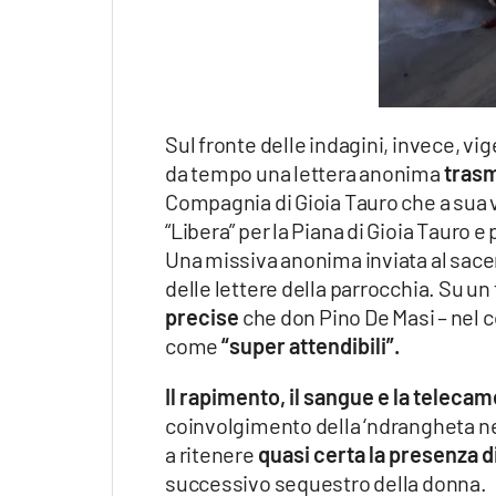
Sul fronte delle indagini, invece, vige
da tempo una lettera anonima
trasm
Compagnia di Gioia Tauro che a sua v
“Libera” per la Piana di Gioia Tauro 
Una missiva anonima inviata al sacer
delle lettere della parrocchia. Su un
precise
che don Pino De Masi – nel co
come
“super attendibili”.
Il rapimento, il sangue e la tele
coinvolgimento della ‘ndrangheta n
a ritenere
quasi certa la presenza d
successivo sequestro della donna.