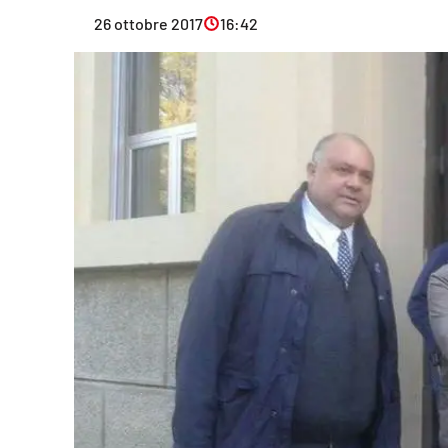
Eventi
26 ottobre 2017
16:42
Sport
Streaming
LaC TV
Lac Network
LaC OnAir
LaC
Network
lacplay.it
lactv.it