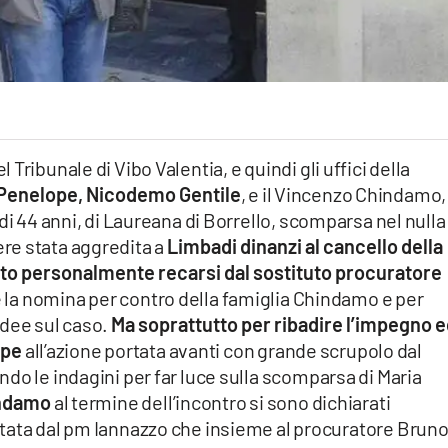
Tribunale di Vibo Valentia, e quindi gli uffici della
 Penelope,
Nicodemo Gentile
, e il Vincenzo Chindamo, 
i 44 anni, di Laureana di Borrello, scomparsa nel nulla i
re stata aggredita a
Limbadi dinanzi al cancello della
luto personalmente recarsi dal sostituto procuratore
 la nomina per contro della famiglia Chindamo e per
idee sul caso.
Ma soprattutto per ribadire l’impegno ed
ope
all’azione portata avanti con grande scrupolo dal
do le indagini per far luce sulla scomparsa di Maria
hindamo
al termine dell’incontro si sono dichiarati
stata dal pm Iannazzo che insieme al procuratore Brun