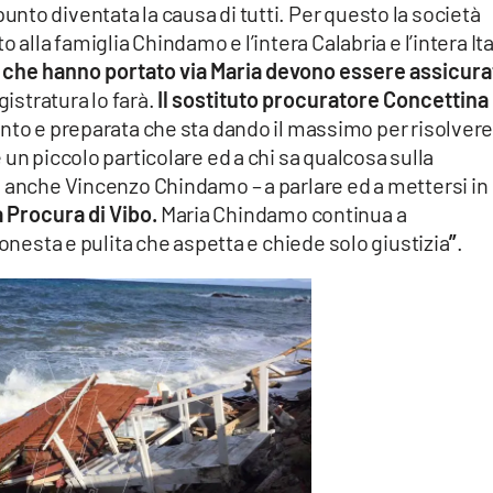
to diventata la causa di tutti. Per questo la società
 alla famiglia Chindamo e l’intera Calabria e l’intera Ita
i che hanno portato via Maria devono essere assicura
istratura lo farà.
Il sostituto procuratore Concettina
to e preparata che sta dando il massimo per risolvere 
un piccolo particolare ed a chi sa qualcosa sulla
d anche Vincenzo Chindamo – a parlare ed a mettersi in
a Procura di Vibo.
Maria Chindamo continua a
 onesta e pulita che aspetta e chiede solo giustizia
”
.