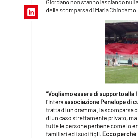
Giordano non stanno lasciando nulla d
Apple
della scomparsa di Maria Chindamo.
Vai
“Vogliamo essere di supporto alla 
l’intera
associazione Penelope di cu
tratta di un dramma , la scomparsa di
di un caso strettamente privato, ma
tutte le persone perbene come lo era 
familiari ed i suoi figli.
Ecco perché 