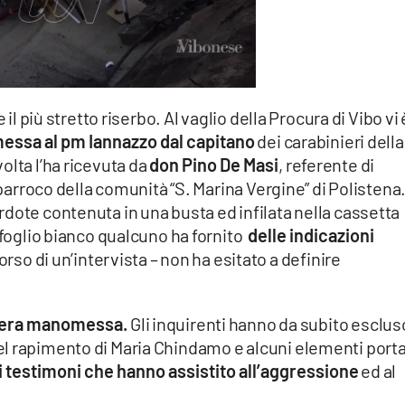
 il più stretto riserbo. Al vaglio della Procura di Vibo vi 
essa al pm Iannazzo
dal capitano
dei carabinieri della
olta l’ha ricevuta da
don Pino De Masi
, referente di
e parroco della comunità “S. Marina Vergine” di Polistena
dote contenuta in una busta ed infilata nella cassetta
 foglio bianco qualcuno ha fornito
delle indicazioni
rso di un’intervista – non ha esitato a definire
camera manomessa.
Gli inquirenti hanno da subito escluso
el rapimento di Maria Chindamo e alcuni elementi port
i testimoni che hanno assistito all’aggressione
ed al