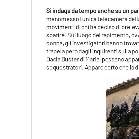
Si indaga da tempo anche su un par
manomesso l’unica telecamera della 
movimenti di chi ha deciso di prelev
sparire. Sul luogo del rapimento, ovv
donna, gli investigatori hanno trova
trapela però dagli inquirenti sulla p
Dacia Duster di Maria, possano appa
sequestratori. Appare certo che la 