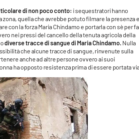
ticolare di non poco conto:
i sequestratori hanno
zona, quella che avrebbe potuto filmare la presenza e
are con la forza Maria Chindamo e portarla con sè per fa
ero nei pressi del cancello della tenuta agricola della
to
diverse tracce di sangue di Maria Chindamo.
Nulla
ossibilità che alcune tracce di sangue, rinvenute sulla
rtenere anche ad altre persone ovvero ai suoi
donna ha opposto resistenza prima di essere portata vi