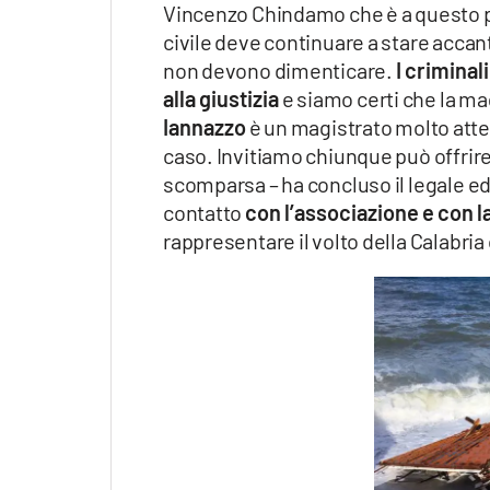
Vincenzo Chindamo che è a questo pun
civile deve continuare a stare accanto
non devono dimenticare.
I criminal
alla giustizia
e siamo certi che la mag
Iannazzo
è un magistrato molto atten
caso. Invitiamo chiunque può offrire 
scomparsa – ha concluso il legale e
contatto
con l’associazione e con l
rappresentare il volto della Calabria