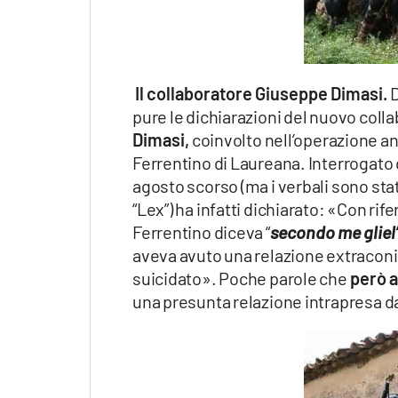
Il collaboratore Giuseppe Dimasi.
D
pure le dichiarazioni del nuovo colla
Dimasi,
coinvolto nell’operazione an
Ferrentino di Laureana. Interrogato d
agosto scorso (ma i verbali sono sta
“Lex”) ha infatti dichiarato: «Con r
Ferrentino diceva “
secondo me gliel
aveva avuto una relazione extraconiu
suicidato». Poche parole che
però a
una presunta relazione intrapresa 