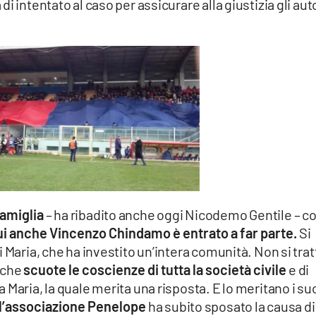
i intentato al caso per assicurare alla giustizia gli aut
famiglia
– ha ribadito anche oggi Nicodemo Gentile – c
i anche Vincenzo Chindamo è entrato a far parte.
Si
 Maria, che ha investito un’intera comunità. Non si trat
 che
scuote le coscienze di tutta la società civile
e di
Maria, la quale merita una risposta. E lo meritano i su
l’associazione Penelope
ha subito sposato la causa di