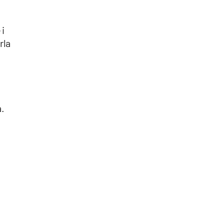
 i
rla
a.