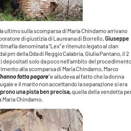
a ultimo sulla scomparsa di Maria Chindamo arrivano
boratore di giustizia di Laureana di Borrello,
Giuseppe
timafia denominata “Lex” e ritenuto legato al clan
al pm della Dda di Reggio Calabria, Giulia Pantano, il 2
ti depositati solo da poco nell’ambito del procediment
iferimento alla scomparsa di Maria Chindamo, Marco
’hanno fatta pagare
“
e alludeva al fatto che la donna
gale e il marito non accettando la separazione si era
prono una pista ben precisa,
quella della vendetta pe
da Maria Chindamo.