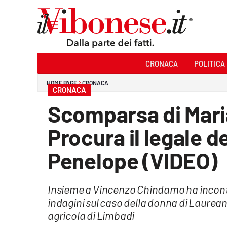
Sezioni
CRONACA
POLITICA
Cronaca
HOME PAGE
CRONACA
CRONACA
Politica
Scomparsa di Mari
Sanità
Procura il legale d
Ambiente
Penelope (VIDEO)
Società
Insieme a Vincenzo Chindamo ha incont
Cultura
indagini sul caso della donna di Laurean
Economia e Lavoro
agricola di Limbadi