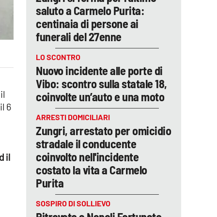
saluto a Carmelo Purita:
centinaia di persone ai
funerali del 27enne
LO SCONTRO
Nuovo incidente alle porte di
Vibo: scontro sulla statale 18,
il
coinvolte un’auto e una moto
l 6
ARRESTI DOMICILIARI
Zungri, arrestato per omicidio
stradale il conducente
coinvolto nell'incidente
 il
costato la vita a Carmelo
Purita
SOSPIRO DI SOLLIEVO
o
Ritrovato a Napoli Fortunato