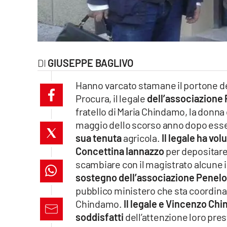
laconair.it
lacitymag.it
ilreggino.it
GIUSEPPE BAGLIVO
Hanno varcato stamane il portone del 
cosenzachannel.it
Procura, il legale
dell’associazione
ilvibonese.it
fratello di Maria Chindamo, la donna d
maggio dello scorso anno dopo esse
catanzarochannel.it
sua tenuta
agricola.
Il legale ha vo
Concettina Iannazzo
per depositare
lacapitalenews.it
scambiare con il magistrato alcune 
sostegno dell’associazione Penel
pubblico ministero che sta coordinan
App
Chindamo.
Il legale e Vincenzo C
Android
soddisfatti
dell’attenzione loro pre