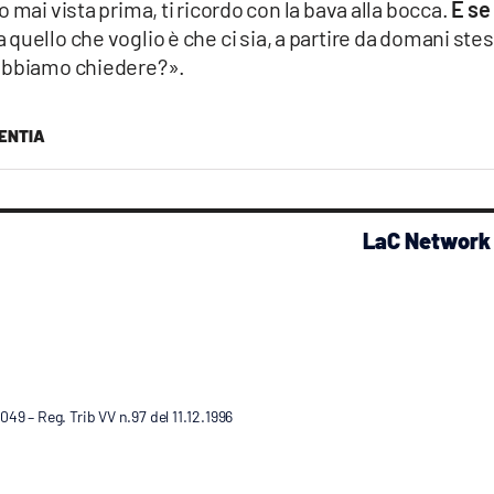
 mai vista prima, ti ricordo con la bava alla bocca.
E se 
 quello che voglio è che ci sia, a partire da domani ste
dobbiamo chiedere?».
ENTIA
LaC Network
9 – Reg. Trib VV n.97 del 11.12.1996