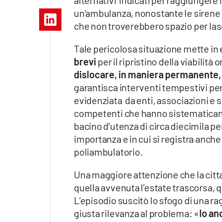
alternativi indicati per raggiungere 
Apple
un’ambulanza, nonostante le sirene sp
che non troverebbero spazio per lasc
Tale pericolosa situazione mette in
Vai
brevi
per il ripristino della viabilità
dislocare, in maniera permanente, 
garantisca interventi tempestivi per
evidenziata da enti, associazioni e s
competenti che hanno sistematicamen
bacino d’utenza di circa diecimila p
importanza e in cui si registra anche
poliambulatorio.
Una maggiore attenzione che la citt
quella avvenuta l’estate trascorsa, q
L’episodio suscitò lo sfogo di una ra
giusta rilevanza al problema: «
Io an