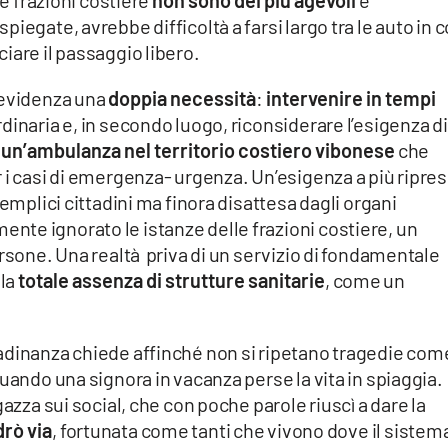
le frazioni costiere
non sono dei più agevoli
e
iegate, avrebbe difficoltà a farsi largo tra le auto in 
iare il passaggio libero.
 evidenza una
doppia necessità
:
intervenire in tempi
 ordinaria e, in secondo luogo, riconsiderare l’esigenza di
un’ambulanza nel territorio costiero vibonese
che
 i casi di emergenza- urgenza. Un’esigenza a più ripre
emplici cittadini ma finora disattesa dagli organi
te ignorato le istanze delle frazioni costiere, un
ersone. Una realtà priva di un servizio di fondamentale
 la
totale assenza di strutture sanitarie
, come un
adinanza chiede affinché non si ripetano tragedie com
uando una signora in vacanza perse la vita in spiaggia.
gazza sui social, che con poche parole riuscì a dare la
drò via
, fortunata come tanti che vivono dove il sistem