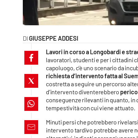
laconair.it
lacitymag.it
ilreggino.it
GIUSEPPE ADDESI
Lavori in corso a Longobardi e strad
cosenzachannel.it
lavoratori, studenti e per i cittadini 
ilvibonese.it
capoluogo, c’è uno scenario da incu
richiesta d’intervento fatta al Suem
catanzarochannel.it
costretta a seguire un percorso alte
d’intervento diventerebbero
perico
lacapitalenews.it
conseguenze rilevanti in quanto, in q
tempestività con cui viene attuato.
App
Minuti persi che potrebbero rivelarsi 
Android
intervento tardivo potrebbe avere n