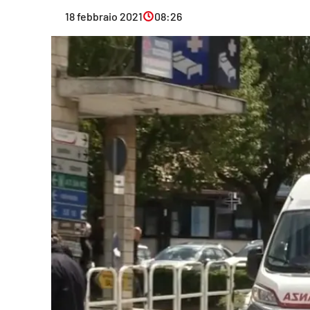
Eventi
18 febbraio 2021
08:26
Sport
Streaming
LaC TV
Lac Network
LaC OnAir
LaC
Network
lacplay.it
lactv.it