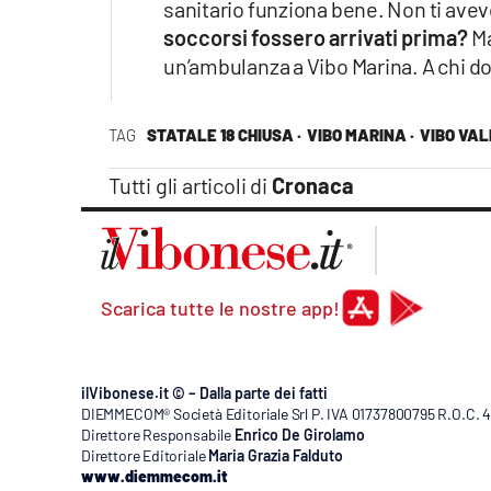
sanitario funziona bene. Non ti avevo
soccorsi fossero arrivati prima?
Ma
un’ambulanza a Vibo Marina. A chi 
TAG
STATALE 18 CHIUSA ·
VIBO MARINA ·
VIBO VAL
Tutti gli articoli di
Cronaca
Scarica tutte le nostre app!
ilVibonese.it © – Dalla parte dei fatti
DIEMMECOM® Società Editoriale Srl P. IVA 01737800795 R.O.C. 404
Direttore Responsabile
Enrico De Girolamo
Direttore Editoriale
Maria Grazia Falduto
www.diemmecom.it