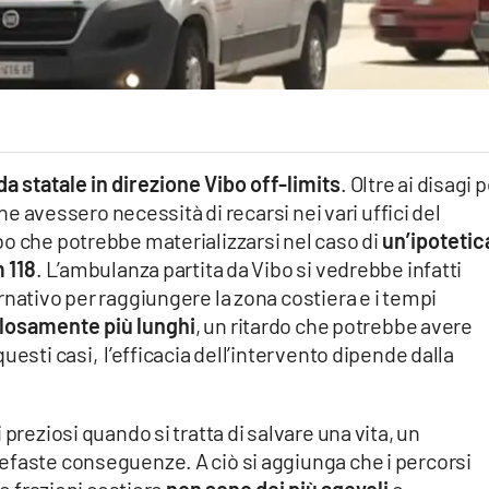
a statale in direzione Vibo off-limits
. Oltre ai disagi 
che avessero necessità di recarsi nei vari uffici del
bo che potrebbe materializzarsi nel caso di
un’ipotetic
 118
. L’ambulanza partita da Vibo si vedrebbe infatti
rnativo per raggiungere la zona costiera e i tempi
losamente più lunghi
, un ritardo che potrebbe avere
uesti casi, l’efficacia dell’intervento dipende dalla
preziosi quando si tratta di salvare una vita, un
efaste conseguenze. A ciò si aggiunga che i percorsi