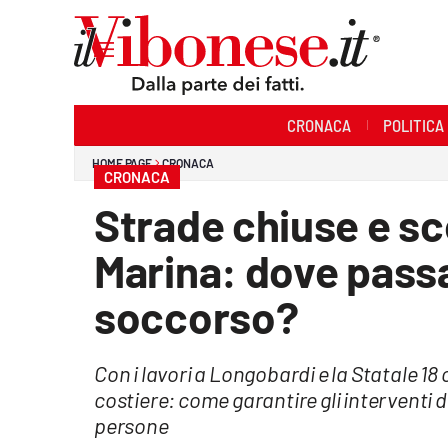
Sezioni
CRONACA
POLITICA
Cronaca
HOME PAGE
CRONACA
CRONACA
Politica
Strade chiuse e sc
Sanità
Marina: dove passa
Ambiente
soccorso?
Società
Con i lavori a Longobardi e la Statale 18 
Cultura
costiere: come garantire gli interventi 
Economia e Lavoro
persone