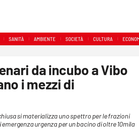
SANITÀ
AMBIENTE
SOCIETÀ
CULTURA
ECONOM
enari da incubo a Vibo
no i mezzi di
chiusa si materializza uno spettro per le frazioni
di emergenza urgenza per un bacino di oltre 10mila