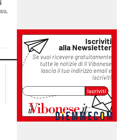
i
sso,
Iscriviti
alla Newsletter
Se vuoi ricevere gratuitamente
tutte le notizie di
Il Vibonese
lacplay.it
lacitymag.it
lascia il tuo indirizzo email e
lactv.it
lacapitalenews.it
iscriviti
laconair.it
ilreggino.it
cosenzachannel.it
Iscriviti
catanzarochannel.it