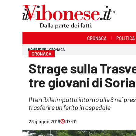
Sezioni
CRONACA
POLITICA
Cronaca
HOME PAGE
CRONACA
CRONACA
Politica
Strage sulla Trasve
Sanità
tre giovani di Sori
Ambiente
Il terribile impatto intorno alle 6 nei pr
Società
trasferire un ferito in ospedale
Cultura
23 giugno 2019
07:01
Economia e Lavoro