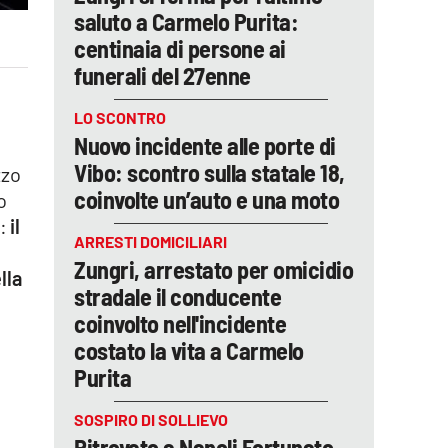
saluto a Carmelo Purita:
centinaia di persone ai
funerali del 27enne
LO SCONTRO
Nuovo incidente alle porte di
Vibo: scontro sulla statale 18,
zzo
coinvolte un’auto e una moto
o
a:
il
ARRESTI DOMICILIARI
Zungri, arrestato per omicidio
lla
stradale il conducente
coinvolto nell'incidente
costato la vita a Carmelo
Purita
SOSPIRO DI SOLLIEVO
Ritrovato a Napoli Fortunato