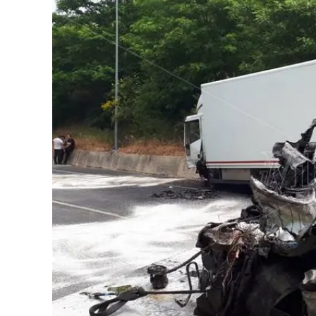
Eventi
Sport
Streaming
LaC TV
Lac Network
LaC OnAir
LaC
Network
lacplay.it
lactv.it