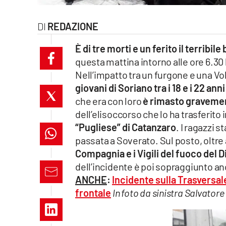
laconair.it
REDAZIONE
lacitymag.it
È di tre morti e un ferito il terribil
questa mattina intorno alle ore 6.30 
ilreggino.it
Nell’impatto tra un furgone e una Vo
cosenzachannel.it
giovani di Soriano tra i 18 e i 22 ann
che era con loro
è rimasto gravemen
ilvibonese.it
dell’elisoccorso che lo ha trasferit
“Pugliese” di Catanzaro
. I ragazzi 
catanzarochannel.it
passata a Soverato. Sul posto, oltre 
Compagnia e i Vigili del fuoco del
lacapitalenews.it
dell’incidente è poi sopraggiunto anc
ANCHE
:
Incidente sulla Trasversal
App
frontale
In foto da sinistra Salvator
Android