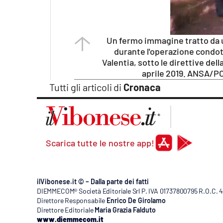
Un fermo immagine tratto da u
durante l'operazione condott
Valentia, sotto le direttive del
aprile 2019. ANSA/
Tutti gli articoli di
Cronaca
Scarica tutte le nostre app!
ilVibonese.it © – Dalla parte dei fatti
DIEMMECOM® Società Editoriale Srl P. IVA 01737800795 R.O.C. 404
Direttore Responsabile
Enrico De Girolamo
Direttore Editoriale
Maria Grazia Falduto
www.diemmecom.it