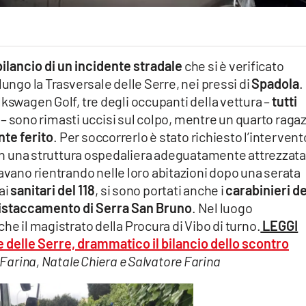
e bilancio di un incidente stradale
che si è verificato
lungo la Trasversale delle Serre, nei pressi di
Spadola
.
lkswagen Golf, tre degli occupanti della vettura –
tutti
i
– sono rimasti uccisi sul colpo, mentre un quarto raga
te ferito
. Per soccorrerlo è stato richiesto l’intervent
o in una struttura ospedaliera adeguatamente attrezzat
stavano rientrando nelle loro abitazioni dopo una serata
ai
sanitari del 118
, si sono portati anche i
carabinieri de
 Distaccamento di Serra San Bruno
. Nel luogo
he il magistrato della Procura di Vibo di turno.
LEGGI
e delle Serre, drammatico il bilancio dello scontro
e Farina, Natale Chiera e Salvatore Farina