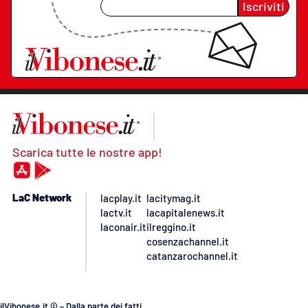
Iscriviti
Scarica tutte le nostre app!
LaC Network
lacplay.it
lacitymag.it
lactv.it
lacapitalenews.it
laconair.it
ilreggino.it
cosenzachannel.it
catanzarochannel.it
ilVibonese.it © – Dalla parte dei fatti