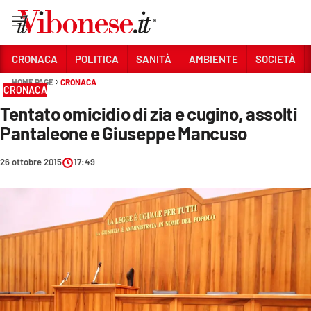
Vai
CRONACA
POLITICA
SANITÀ
AMBIENTE
SOCIETÀ
HOME PAGE
CRONACA
Sezioni
CRONACA
Tentato omicidio di zia e cugino, assolti
CRONACA
Pantaleone e Giuseppe Mancuso
POLITICA
26 ottobre 2015
17:49
SANITÀ
AMBIENTE
SOCIETÀ
CULTURA
ECONOMIA E LAVORO