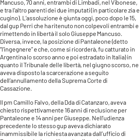
Mancuso, 70 anni, entrambi di Limbadi, nel Vibonese,
LACITYMAG.IT
e tra l’altro parenti dei due imputati (in particolare zia e
cugino). L’assoluzione è giunta oggi, poco dopo le 15,
ILREGGINO.IT
dal gup Perri che ha ritenuto non colpevoli entrambi e
rimettendo in libertà il solo Giuseppe Mancuso.
COSENZACHANNEL.IT
Diversa, invece, la posizione di Pantaleone (detto
ILVIBONESE.IT
“l’ingegnere” e che, come si ricorderà, fu catturato in
Argentina lo scorso anno e poi estradato in Italia) in
CATANZAROCHANNEL.IT
quanto il Tribunale delle libertà, nel giugno scorso, ne
aveva disposto la scarcerazione a seguito
LACAPITALENEWS.IT
dell’annullamento della Suprema Corte di
Cassazione.
App
Il pm Camillo Falvo, della Dda di Catanzaro, aveva
ANDROID
chiesto rispettivamente 16 anni di reclusione per
Pantaleone e 14 anni per Giuseppe. Nell’udienza
APPLE
precedente lo stesso gup aveva dichiarato
inammissibile la richiesta avanzata dall’ufficio di