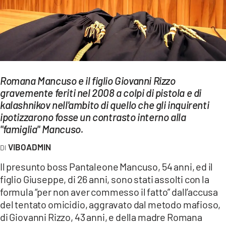
EVENTI
SPORT
Streaming
LAC TV
Romana Mancuso e il figlio Giovanni Rizzo
gravemente feriti nel 2008 a colpi di pistola e di
LAC NETWORK
kalashnikov nell'ambito di quello che gli inquirenti
ipotizzarono fosse un contrasto interno alla
LAC ONAIR
"famiglia" Mancuso.
VIBOADMIN
LaC
Network
Il presunto boss Pantaleone Mancuso, 54 anni, ed il
LACPLAY.IT
figlio Giuseppe, di 26 anni, sono stati assolti con la
formula “per non aver commesso il fatto” dall’accusa
LACTV.IT
del tentato omicidio, aggravato dal metodo mafioso,
di Giovanni Rizzo, 43 anni, e della madre Romana
LACONAIR.IT