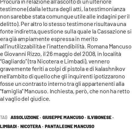
Procura in relazione all’ascolto di un ulteriore
testimone (dalla lettura degli atti, la testimonianza
non sarebbe stata comunque utile alle indagini per il
delitto). Per altro lo stesso testimone risultava una
fonte indiretta,questione sulla quale la Cassazione si
era già ampiamente espressa in merito
all’inutilizzabilità e l’inattendibilità. Romana Mancuso
e Giovanni Rizzo, il 26 maggio del 2008, in località
“Gagliardo” (tra Nicotera e Limbadi), vennero
gravemente feriti a colpi di pistola e di kalashnikov
nell’ambito di quello che gli inquirenti ipotizzarono
fosse un contrasto interno tra gli appartenenti alla
“famiglia” Mancuso. Inchiesta, però, che non ha retto
al vaglio del giudice.
TAG
ASSOLUZIONE ·
GIUSEPPE MANCUSO ·
ILVIBONESE ·
LIMBADI ·
NICOTERA ·
PANTALEONE MANCUSO