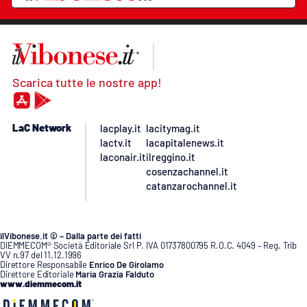
Scarica tutte le nostre app!
LaC Network
lacplay.it
lacitymag.it
lactv.it
lacapitalenews.it
laconair.it
ilreggino.it
cosenzachannel.it
catanzarochannel.it
ilVibonese.it © – Dalla parte dei fatti
DIEMMECOM® Società Editoriale Srl P. IVA 01737800795 R.O.C. 4049 – Reg. Trib
VV n.97 del 11.12.1996
Direttore Responsabile
Enrico De Girolamo
Direttore Editoriale
Maria Grazia Falduto
www.diemmecom.it