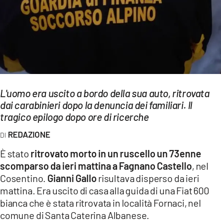
EVENTI
SPORT
Streaming
LAC TV
L'uomo era uscito a bordo della sua auto, ritrovata
LAC NETWORK
dai carabinieri dopo la denuncia dei familiari. Il
tragico epilogo dopo ore di ricerche
LAC ONAIR
REDAZIONE
LaC
È stato
ritrovato morto in un ruscello un 73enne
Network
scomparso da ieri mattina a Fagnano Castello
, nel
LACPLAY.IT
Cosentino.
Gianni Gallo
risultava disperso da ieri
mattina. Era uscito di casa alla guida di una Fiat 600
LACTV.IT
bianca che è stata ritrovata in località Fornaci, nel
LACONAIR.IT
comune di Santa Caterina Albanese.