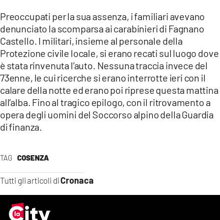
LACITYMAG.IT
Preoccupati per la sua assenza, i familiari avevano
denunciato la scomparsa ai carabinieri di Fagnano
ILREGGINO.IT
Castello. I militari, insieme al personale della
Protezione civile locale, si erano recati sul luogo dove
COSENZACHANNEL.IT
è stata rinvenuta l’auto. Nessuna traccia invece del
ILVIBONESE.IT
73enne, le cui ricerche si erano interrotte ieri con il
calare della notte ed erano poi riprese questa mattina
CATANZAROCHANNEL.IT
all’alba. Fino al tragico epilogo, con il ritrovamento a
opera degli uomini del Soccorso alpino della Guardia
LACAPITALENEWS.IT
di finanza.
App
TAG
COSENZA
ANDROID
Cronaca
Tutti gli articoli di
APPLE