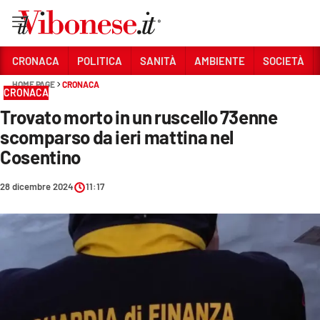
Vai
CRONACA
POLITICA
SANITÀ
AMBIENTE
SOCIETÀ
HOME PAGE
CRONACA
Sezioni
CRONACA
Trovato morto in un ruscello 73enne
CRONACA
scomparso da ieri mattina nel
POLITICA
Cosentino
SANITÀ
28 dicembre 2024
11:17
AMBIENTE
SOCIETÀ
CULTURA
ECONOMIA E LAVORO