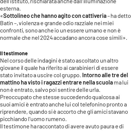
dell’istituto, rischiarata anche dall’illuminazione
esterna.
«
Sottolineo che hanno agito con cattiveria
– ha detto
Batin –, violenza e grande odio razziale nei miei
confronti, sono anche io un essere umano e non è
normale che nel 2024 accadano ancora cose simili».
Il testimone
Nel corso delle indagini è stato ascoltato un altro
giovane il quale ha riferito ai carabinieri di essere
stato invitato a uscire col gruppo.
Intorno alle tre del
mattino ha visto i ragazzi entrare nella scuola
ma lui
non è entrato, salvo poi sentire delle urla.
Preoccupato che stesse succedendo qualcosa ai
suoi amici è entrato anche lui col telefonino pronto a
riprendere, quando si è accorto che gli amici stavano
picchiando l’uomo rumeno.
Il testimone ha raccontato di avere avuto paura e di