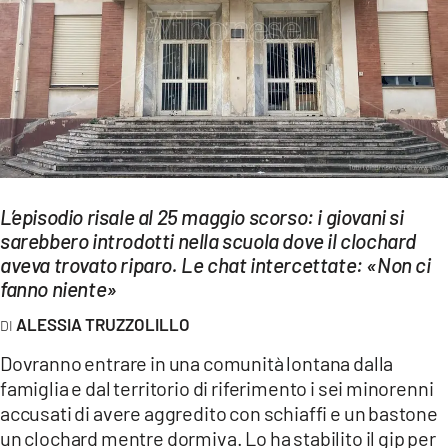
EVENTI
SPORT
Streaming
LAC TV
LAC NETWORK
L’episodio risale al 25 maggio scorso: i giovani si
LAC ONAIR
sarebbero introdotti nella scuola dove il clochard
aveva trovato riparo. Le chat intercettate: «Non ci
fanno niente»
LaC
Network
ALESSIA TRUZZOLILLO
LACPLAY.IT
Dovranno entrare in una comunità lontana dalla
famiglia e dal territorio di riferimento i sei minorenni
LACTV.IT
accusati di avere aggredito con schiaffi e un bastone
LACONAIR.IT
un clochard mentre dormiva. Lo ha stabilito il gip per