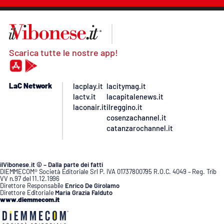
Scarica tutte le nostre app!
LaC Network
lacplay.it
lacitymag.it
lactv.it
lacapitalenews.it
laconair.it
ilreggino.it
cosenzachannel.it
catanzarochannel.it
ilVibonese.it © – Dalla parte dei fatti
DIEMMECOM® Società Editoriale Srl P. IVA 01737800795 R.O.C. 4049 – Reg. Trib
VV n.97 del 11.12.1996
Direttore Responsabile
Enrico De Girolamo
Direttore Editoriale
Maria Grazia Falduto
www.diemmecom.it