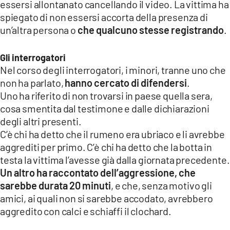
essersi allontanato cancellando il video. La vittima ha
spiegato di non essersi accorta della presenza di
un’altra persona o
che qualcuno stesse registrando
.
Gli interrogatori
Nel corso degli interrogatori, i minori, tranne uno che
non ha parlato,
hanno cercato di difendersi
.
Uno ha riferito di non trovarsi in paese quella sera,
cosa smentita dal testimone e dalle dichiarazioni
degli altri presenti.
C’è chi ha detto che il rumeno era ubriaco e li avrebbe
aggrediti per primo. C’è chi ha detto che la botta in
testa la vittima l’avesse già dalla giornata precedente.
Un altro ha raccontato dell’aggressione, che
sarebbe durata 20 minuti
, e che, senza motivo gli
amici, ai quali non si sarebbe accodato, avrebbero
aggredito con calci e schiaffi il clochard.