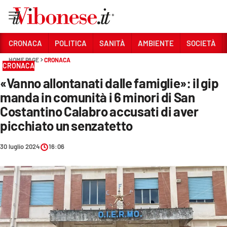
Vai
CRONACA
POLITICA
SANITÀ
AMBIENTE
SOCIETÀ
HOME PAGE
CRONACA
Sezioni
CRONACA
«Vanno allontanati dalle famiglie»: il gip
CRONACA
manda in comunità i 6 minori di San
POLITICA
Costantino Calabro accusati di aver
picchiato un senzatetto
SANITÀ
AMBIENTE
30 luglio 2024
16:06
SOCIETÀ
CULTURA
ECONOMIA E LAVORO