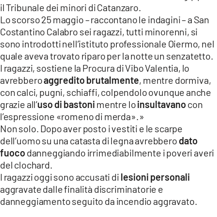
il Tribunale dei minori di Catanzaro.
LACITYMAG.IT
Lo scorso 25 maggio – raccontano le indagini – a San
Costantino Calabro sei ragazzi, tutti minorenni, si
ILREGGINO.IT
sono introdotti nell’istituto professionale Oiermo, nel
COSENZACHANNEL.IT
quale aveva trovato riparo per la notte un senzatetto.
I ragazzi, sostiene la Procura di Vibo Valentia, lo
ILVIBONESE.IT
avrebbero
aggredito brutalmente
, mentre dormiva,
con calci, pugni, schiaffi, colpendolo ovunque anche
CATANZAROCHANNEL.IT
grazie all’
uso di bastoni
mentre lo
insultavano
con
l’espressione «romeno di merda».»
LACAPITALENEWS.IT
Non solo. Dopo aver posto i vestiti e le scarpe
dell’uomo su una catasta di legna avrebbero
dato
App
fuoco
danneggiando irrimediabilmente i poveri averi
ANDROID
del clochard.
I ragazzi oggi sono accusati di
lesioni personali
APPLE
aggravate dalle finalità discriminatorie e
danneggiamento seguito da incendio aggravato.