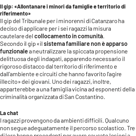
Il gip: «Allontanare i minori da famiglie e territorio di
riferimento»
Il gip del Tribunale per i minorenni di Catanzaro ha
deciso di applicare per i sei ragazzi la misura
cautelare del
collocamento in comunità
.
Secondo il gip «il
sistema familiare non è apparso
funzionale
a neutralizzare la spiccata propensione
delittuosa degli indagati, apparendo necessario il
rigoroso distacco dal territorio di riferimento e
dall’ambiente e circuiti che hanno favorito l’agire
illecito» dei giovani. Uno dei ragazzi, inoltre,
apparterebbe a una famiglia vicina ad esponenti della
criminalità organizzata di San Costantino.
La chat
I ragazzi provengono da ambienti difficili. Qualcuno
non segue adeguatamente il percorso scolastico. Tre
di loro hanno precedenti per avere causato lesioni a