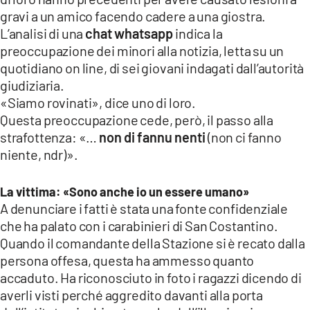
gravi a un amico facendo cadere a una giostra.
L’analisi di una
chat whatsapp
indica la
preoccupazione dei minori alla notizia, letta su un
quotidiano on line, di sei giovani indagati dall’autorità
giudiziaria.
«Siamo rovinati», dice uno di loro.
Questa preoccupazione cede, però, il passo alla
strafottenza: «…
non di fannu nenti
(non ci fanno
niente, ndr)».
La vittima: «Sono anche io un essere umano»
A denunciare i fatti è stata una fonte confidenziale
che ha palato con i carabinieri di San Costantino.
Quando il comandante della Stazione si è recato dalla
persona offesa, questa ha ammesso quanto
accaduto. Ha riconosciuto in foto i ragazzi dicendo di
averli visti perché aggredito davanti alla porta