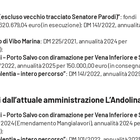
a (escluso vecchio tracciato Senatore Parodi)”
: fondi
.620.679,04 euro (in esecuzione); DM 141/2022, annualit
o di Vibo Marina
: DM 225/2021, annualità 2024 per
);
rni – Porto Salvo con diramazione per Vena Inferiore e
1/2022, annualità 2025 per 150.000,00 euro (in consegna
alentia – intero percorso”
: DM 141/2022, annualità 202
 dall’attuale amministrazione L’Andolin
rni – Porto Salvo con diramazione per Vena Inferiore e
/2024 (Emendamento Mangialavori), annualità 2024 pe
);
alentia – intero percorso”
: DM 101/2022, annualità 202