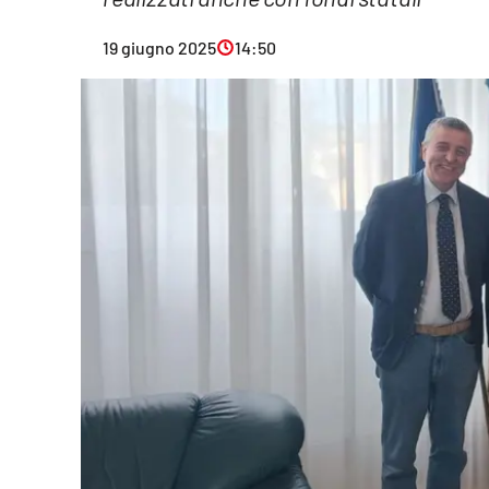
Eventi
19 giugno 2025
14:50
Sport
Streaming
LaC TV
Lac Network
LaC OnAir
LaC
Network
lacplay.it
lactv.it