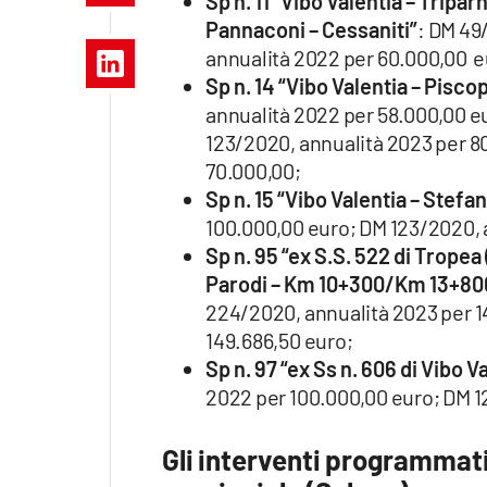
Sp n. 11 “Vibo Valentia – Tripa
Apple
Pannaconi – Cessaniti”
: DM 49
annualità 2022 per 60.000,00 e
Sp n. 14 “Vibo Valentia – Pisco
annualità 2022 per 58.000,00 e
Vai
123/2020, annualità 2023 per 8
70.000,00;
Sp n. 15 “Vibo Valentia – Stefa
100.000,00 euro; DM 123/2020, 
Sp n. 95 “ex S.S. 522 di Tropea
Parodi – Km 10+300/Km 13+80
224/2020, annualità 2023 per 1
149.686,50 euro;
Sp n. 97 “ex Ss n. 606 di Vibo V
2022 per 100.000,00 euro; DM 1
Gli interventi programmat