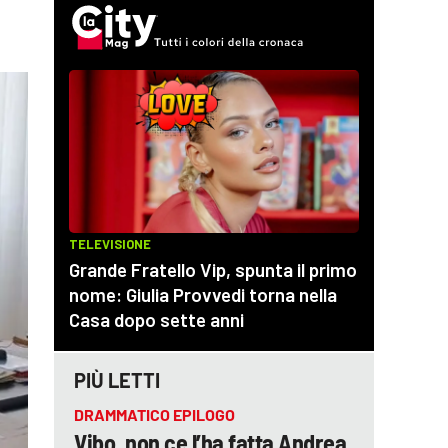
PIÙ LETTI
DRAMMATICO EPILOGO
Vibo, non ce l’ha fatta Andrea