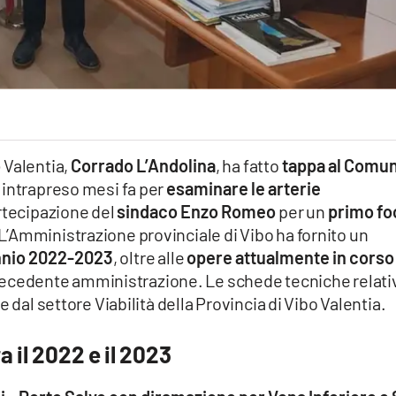
o
Valentia,
Corrado L’Andolina
, ha fatto
tappa al Comu
intrapreso mesi fa per
esaminare le arterie
artecipazione del
sindaco Enzo Romeo
per un
primo fo
 L’Amministrazione provinciale di Vibo ha fornito un
ennio 2022-2023
, oltre alle
opere attualmente in corso
a precedente amministrazione. Le schede tecniche relati
 dal settore Viabilità della Provincia di Vibo Valentia.
a il 2022 e il 2023