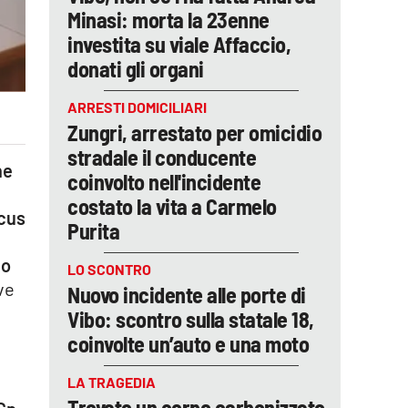
Minasi: morta la 23enne
investita su viale Affaccio,
donati gli organi
ARRESTI DOMICILIARI
Zungri, arrestato per omicidio
stradale il conducente
ne
coinvolto nell'incidente
costato la vita a Carmelo
cus
Purita
 o
LO SCONTRO
ve
Nuovo incidente alle porte di
Vibo: scontro sulla statale 18,
coinvolte un’auto e una moto
LA TRAGEDIA
Trovato un corpo carbonizzato