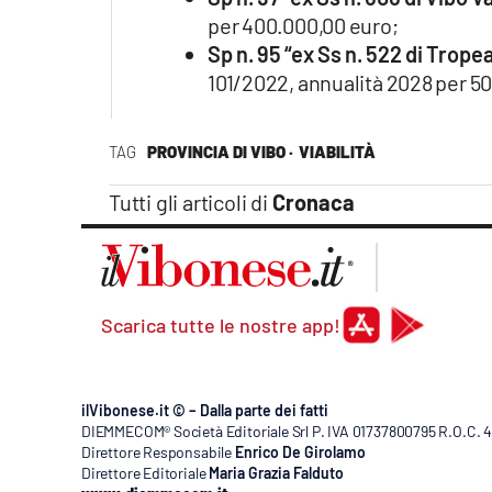
per 400.000,00 euro;
Sp n. 95 “ex Ss n. 522 di Trop
101/2022, annualità 2028 per 5
TAG
PROVINCIA DI VIBO ·
VIABILITÀ
Tutti gli articoli di
Cronaca
Scarica tutte le nostre app!
ilVibonese.it © – Dalla parte dei fatti
DIEMMECOM® Società Editoriale Srl P. IVA 01737800795 R.O.C. 404
Direttore Responsabile
Enrico De Girolamo
Direttore Editoriale
Maria Grazia Falduto