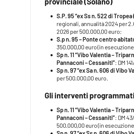
provinciale (Solano)
S.P. 95 “ex Ss n. 522 di Trope
regionali, annualità 2024 per 2
2026 per 500.000,00 euro;
S.p n. 95 – Ponte centro abitat
350.000,00 euro (in esecuzione
Sp n. 11 “Vibo Valentia – Tripa
Pannaconi – Cessaniti”
: DM 14
Sp n. 97 “ex Sa n. 606 di Vibo V
per 500.000,00 euro.
Gli interventi programmati
Sp n. 11 “Vibo Valentia – Tripa
Pannaconi – Cessaniti”
: DM 43
500.000,00 euro (in esecuzione
Sp n. 97 “ex Ss n. 606 di Vibo V