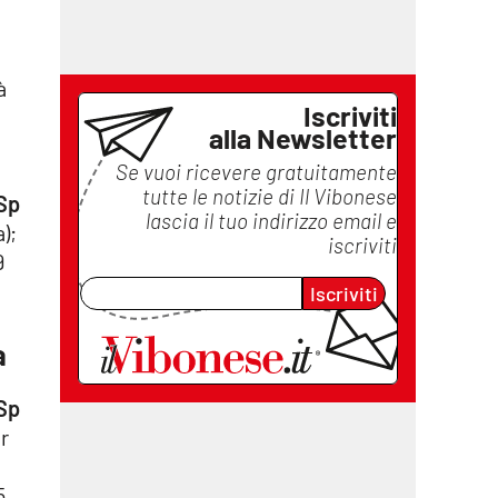
à
Iscriviti
alla Newsletter
Se vuoi ricevere gratuitamente
tutte le notizie di
Il Vibonese
 Sp
lascia il tuo indirizzo email e
);
iscriviti
9
Iscriviti
a
 Sp
r
5