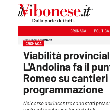
Sezioni
CRONACA
POLITICA
Cronaca
HOME PAGE
CRONACA
CRONACA
Politica
Viabilità provincial
Sanità
L'Andolina fa il pu
Ambiente
Romeo su cantieri 
Società
programmazione
Cultura
Nel corso dell’incontro sono stati prese
Economia e Lavoro
realizzati anche con fondi statali