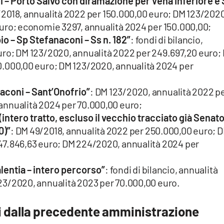
rni – Porto Salvo con diramazione per Vena Inferiore e
/2018, annualità 2022 per 150.000,00 euro; DM 123/2020
uro; economie 3297, annualità 2024 per 150.000,00;
pio – Sp Stefanaconi – Ss n. 182”
: fondi di bilancio,
uro; DM 123/2020, annualità 2022 per 249.697,20 euro;
0.000,00 euro; DM 123/2020, annualità 2024 per
naconi – Sant’Onofrio”
: DM 123/2020, annualità 2022 p
annualità 2024 per 70.000,00 euro;
 (intero tratto, escluso il vecchio tracciato già Senat
0)”
: DM 49/2018, annualità 2022 per 250.000,00 euro; 
47.846,63 euro; DM 224/2020, annualità 2024 per
alentia – intero percorso”
: fondi di bilancio, annualità
23/2020, annualità 2023 per 70.000,00 euro.
i dalla precedente amministrazione