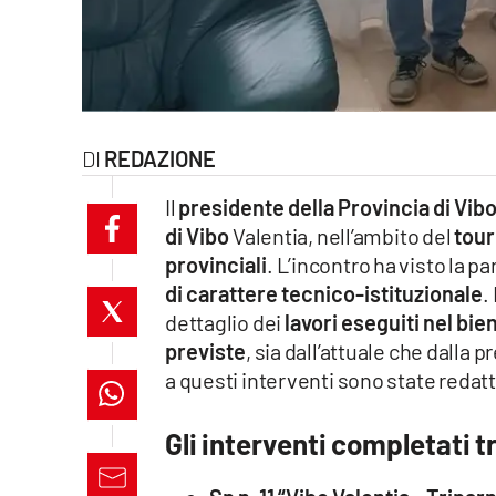
laconair.it
lacitymag.it
ilreggino.it
REDAZIONE
cosenzachannel.it
Il
presidente della Provincia di Vib
di Vibo
Valentia, nell’ambito del
tour
ilvibonese.it
provinciali
. L’incontro ha visto la p
di carattere tecnico-istituzionale
.
catanzarochannel.it
dettaglio dei
lavori eseguiti nel bi
lacapitalenews.it
previste
, sia dall’attuale che dall
a questi interventi sono state redatte
App
Gli interventi completati tr
Android