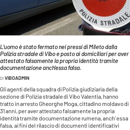
EVENTI
SPORT
Streaming
LAC TV
L'uomo è stato fermato nei pressi di Mileto dalla
Polizia stradale di Vibo e posto ai domiciliari per aver
LAC NETWORK
attestato falsamente la propria identità tramite
documentazione anch'essa falsa.
LAC ONAIR
VIBOADMIN
LaC
Gli agenti della squadra di Polizia giudiziaria della
Network
sezione di Polizia stradale di Vibo Valentia, hanno
LACPLAY.IT
tratto in arresto Gheorghe Moga, cittadino moldavo di
31 anni, per aver attestato falsamente la propria
LACTV.IT
identità tramite documentazione rumena, anch’ essa
falsa, ai fini del rilascio di documenti identificativi
LACONAIR.IT