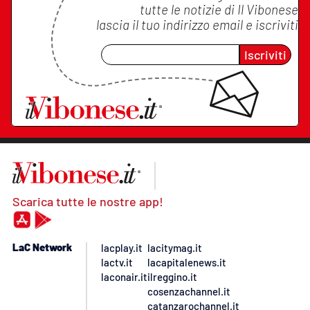
tutte le notizie di
Il Vibonese
lascia il tuo indirizzo email e iscriviti
Iscriviti
Scarica tutte le nostre app!
LaC Network
lacplay.it
lacitymag.it
lactv.it
lacapitalenews.it
laconair.it
ilreggino.it
cosenzachannel.it
catanzarochannel.it