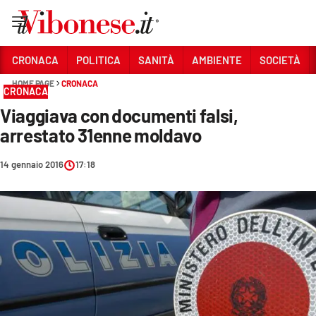
Vai
CRONACA
POLITICA
SANITÀ
AMBIENTE
SOCIETÀ
HOME PAGE
CRONACA
Sezioni
CRONACA
Viaggiava con documenti falsi,
CRONACA
arrestato 31enne moldavo
POLITICA
14 gennaio 2016
17:18
SANITÀ
AMBIENTE
SOCIETÀ
CULTURA
ECONOMIA E LAVORO