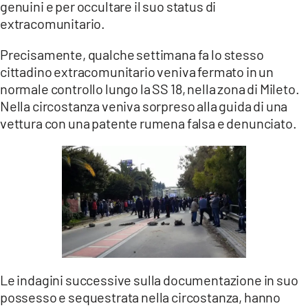
genuini e per occultare il suo status di
LACITYMAG.IT
extracomunitario.
ILREGGINO.IT
Precisamente, qualche settimana fa lo stesso
cittadino extracomunitario veniva fermato in un
COSENZACHANNEL.IT
normale controllo lungo la SS 18, nella zona di Mileto.
Nella circostanza veniva sorpreso alla guida di una
ILVIBONESE.IT
vettura con una patente rumena falsa e denunciato.
CATANZAROCHANNEL.IT
LACAPITALENEWS.IT
App
ANDROID
APPLE
Le indagini successive sulla documentazione in suo
possesso e sequestrata nella circostanza, hanno