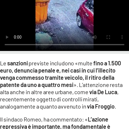
Le
sanzioni
previste includono «multe
fino a 1.500
euro, denuncia penale e, nei casi in cui l’illecito
venga commesso tramite veicolo, il ritiro della
patente da uno a quattro mesi
». L’attenzione resta
alta anche in altre aree urbane, come
via De Luca
,
recentemente oggetto di controlli mirati,
analogamente a quanto avvenuto in
via Froggio
.
Il sindaco Romeo, ha commentato: «
L’azione
repressiva è importante, ma fondamentale è