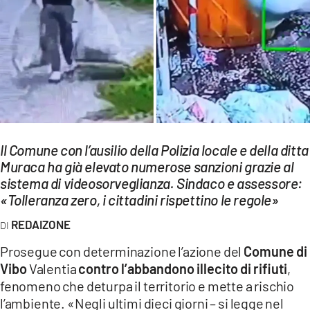
EVENTI
SPORT
Streaming
LAC TV
LAC NETWORK
Il Comune con l’ausilio della Polizia locale e della ditta
LAC ONAIR
Muraca ha già elevato numerose sanzioni grazie al
sistema di videosorveglianza. Sindaco e assessore:
«Tolleranza zero, i cittadini rispettino le regole»
LaC
Network
REDAIZONE
LACPLAY.IT
Prosegue con determinazione l’azione del
Comune di
Vibo
Valentia
contro l’abbandono illecito di rifiuti
,
LACTV.IT
fenomeno che deturpa il territorio e mette a rischio
LACONAIR.IT
l’ambiente. «Negli ultimi dieci giorni – si legge nel