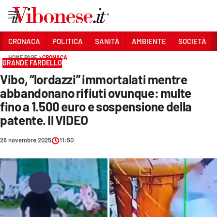
Vai
CRONACA
POLITICA
SANITÀ
AMBIENTE
SOCIETÀ
HOME PAGE
CRONACA
Sezioni
GRANDE FARDELLO
Vibo, “lordazzi” immortalati mentre
CRONACA
abbandonano rifiuti ovunque: multe
POLITICA
fino a 1.500 euro e sospensione della
patente. Il VIDEO
SANITÀ
AMBIENTE
26 novembre 2025
11:50
SOCIETÀ
CULTURA
ECONOMIA E LAVORO