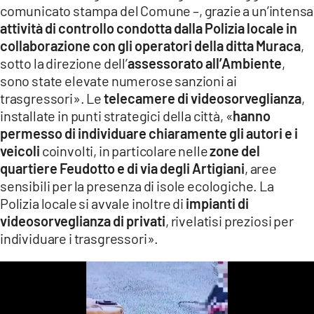
comunicato stampa del Comune –, grazie a un’intensa
LACITYMAG.IT
attività di controllo condotta dalla Polizia locale in
collaborazione con gli operatori della ditta Muraca
,
ILREGGINO.IT
sotto la direzione dell’
assessorato all’Ambiente
,
COSENZACHANNEL.IT
sono state elevate numerose sanzioni ai
trasgressori». Le
telecamere di videosorveglianza
,
ILVIBONESE.IT
installate in punti strategici della città, «
hanno
permesso di individuare chiaramente gli autori e i
CATANZAROCHANNEL.IT
veicoli
coinvolti, in particolare nelle
zone del
quartiere Feudotto e di via degli Artigiani
, aree
LACAPITALENEWS.IT
sensibili per la presenza di isole ecologiche. La
Polizia locale si avvale inoltre di
impianti di
App
videosorveglianza di privati
, rivelatisi preziosi per
ANDROID
individuare i trasgressori».
APPLE