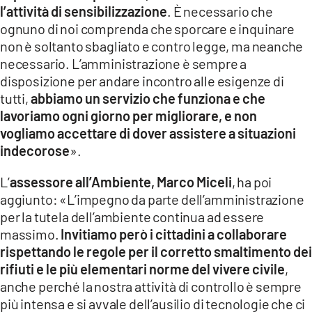
l’attività di sensibilizzazione
. È necessario che
ognuno di noi comprenda che sporcare e inquinare
non è soltanto sbagliato e contro legge, ma neanche
necessario. L’amministrazione è sempre a
disposizione per andare incontro alle esigenze di
tutti,
abbiamo un servizio che funziona e che
lavoriamo ogni giorno per migliorare, e non
vogliamo accettare di dover assistere a situazioni
indecorose
».
L’
assessore all’Ambiente, Marco Miceli
, ha poi
aggiunto: «L’impegno da parte dell’amministrazione
per la tutela dell’ambiente continua ad essere
massimo.
Invitiamo però i cittadini a collaborare
rispettando le regole per il corretto smaltimento dei
rifiuti e le più elementari norme del vivere civile
,
anche perché la nostra attività di controllo è sempre
più intensa e si avvale dell’ausilio di tecnologie che ci