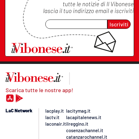
tutte le notizie di
Il Vibonese
lascia il tuo indirizzo email e iscriviti
Iscriviti
Scarica tutte le nostre app!
LaC Network
lacplay.it
lacitymag.it
lactv.it
lacapitalenews.it
laconair.it
ilreggino.it
cosenzachannel.it
catanzarochannel.it