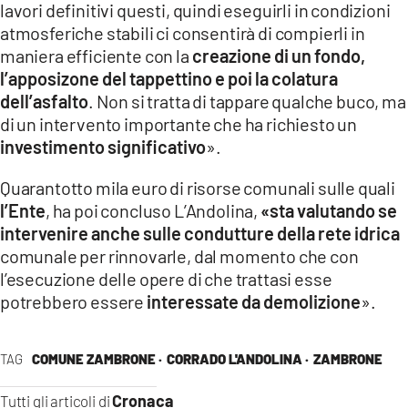
lavori definitivi questi, quindi eseguirli in condizioni
atmosferiche stabili ci consentirà di compierli in
maniera efficiente con la
creazione di un fondo,
l’apposizone del tappettino e poi la colatura
dell’asfalto
. Non si tratta di tappare qualche buco, ma
di un intervento importante che ha richiesto un
investimento significativo
».
Quarantotto mila euro di risorse comunali sulle quali
l’Ente
, ha poi concluso L’Andolina,
«sta valutando se
intervenire anche sulle condutture della rete idrica
comunale per rinnovarle, dal momento che con
l’esecuzione delle opere di che trattasi esse
potrebbero essere
interessate da demolizione
».
TAG
COMUNE ZAMBRONE ·
CORRADO L'ANDOLINA ·
ZAMBRONE
Cronaca
Tutti gli articoli di