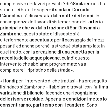
complessivo dei lavori previsti è di
48mila euro
. «La
LACITYMAG.IT
strada – ci ha fatto sapere il
sindaco Corrado
L’Andolina
– è
dissestata dalla notte dei tempi
. In
ILREGGINO.IT
conseguenza dei lavori di sistemazione dell’
arteria
COSENZACHANNEL.IT
principale che va dalla frazione di San Giovanni a
Zambrone
, questo stato di dissesto si è
ILVIBONESE.IT
ulteriormente
accentuato
per il passaggio dei mezzi
pesanti ed anche perché la strada è stata ampliata in
CATANZAROCHANNEL.IT
quel tratto, con la
creazione di una cunetta per la
raccolta delle acque piovane
, quindi questo
LACAPITALENEWS.IT
intervento che abbiamo programmato va a
completare il ripristino della strada».
App
«I
fondi
per l’intervento di che trattasi – ha proseguito
ANDROID
il sindaco si Zambrone – li abbiamo trovati con l
‘ultima
APPLE
variazione di bilancio
, facendo una
ricognizione
delle risorse residue
. Appena le
condizioni meteo lo
consentiranno, partiremo con il cantiere
. Sono