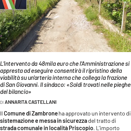
EVENTI
SPORT
Streaming
LAC TV
LAC NETWORK
L'intervento da 48mila euro che l'Amministrazione si
LAC ONAIR
appresta ad eseguire consentirà il ripristino della
viabilità su un'arteria interna che collega la frazione
di San Giovanni. Il sindaco: «Soldi trovati nelle pieghe
LaC
del bilancio»
Network
LACPLAY.IT
ANNARITA CASTELLANI
Il
Comune di Zambrone
ha approvato un intervento di
LACTV.IT
sistemazione e messa in sicurezza
del tratto di
LACONAIR.IT
strada comunale in località Priscopio
. L’importo