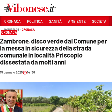
Vai
CRONACA
POLITICA
SANITÀ
AMBIENTE
SOCIETÀ
HOME PAGE
CRONACA
Sezioni
CRONACA
Zambrone, disco verde dal Comune per
CRONACA
la messa in sicurezza della strada
POLITICA
comunale in località Priscopio
dissestata da molti anni
SANITÀ
AMBIENTE
15 gennaio 2025
14:36
SOCIETÀ
CULTURA
ECONOMIA E LAVORO