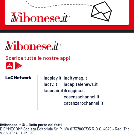
Scarica tutte le nostre app!
LaC Network
lacplay.it
lacitymag.it
lactv.it
lacapitalenews.it
laconair.it
ilreggino.it
cosenzachannel.it
catanzarochannel.it
ilVibonese.it © – Dalla parte dei fatti
DIEMMECOM® Società Editoriale Srl P. IVA 01737800795 R.O.C. 4049 – Reg. Trib
VV n.97 del 11.12.1996