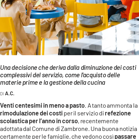
EVENTI
SPORT
Streaming
LAC TV
LAC NETWORK
Una decisione che deriva dalla diminuzione dei costi
LAC ONAIR
complessivi del servizio, come l'acquisto delle
materie prime e la gestione della cucina
LaC
A.C.
Network
Venti centesimi in meno a pasto
. A tanto ammonta la
LACPLAY.IT
rimodulazione dei costi
per il servizio di
refezione
scolastica per l’anno in corso
, recentemente
LACTV.IT
adottata dal Comune di Zambrone. Una buona notizia
LACONAIR.IT
certamente per le famiglie, che vedono così
passare