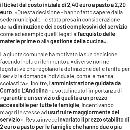
il ticket dal costo iniziale di 2,40 euro a pasto a 2,20
LACITYMAG.IT
euro
. «Questa decisione – hanno fatto sapere dalla
sede municipale – è stata presa in considerazione
ILREGGINO.IT
della
diminuzione dei costi complessivi del servizio
,
COSENZACHANNEL.IT
come ad esempio quelli legati all’
acquisto delle
materie prime o
alla
gestione della cucina
».
ILVIBONESE.IT
La giunta comunale ha motivato la sua decisione
CATANZAROCHANNEL.IT
facendo inoltre riferimento a «diverse norme
legislative che regolano la definizione delle tariffe per
LACAPITALENEWS.IT
i servizi a domanda individuale, come la mensa
scolastica». Inoltre, l’
amministrazione guidata da
App
Corrado L’Andolina
ha sottolineato l’importanza di
ANDROID
«
garantire un servizio di qualità a un prezzo
accessibile per tutte le famiglie
, incentivando
APPLE
magari le stesse ad
usufruire maggiormente del
servizio
». Resta invece
invariato il prezzo stabilito di
2 euro a pasto per le famiglie che hanno due o più