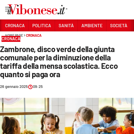
Vai
CRONACA
POLITICA
SANITÀ
AMBIENTE
SOCIETÀ
HOME PAGE
CRONACA
Sezioni
CRONACA
Zambrone, disco verde della giunta
CRONACA
comunale per la diminuzione della
POLITICA
tariffa della mensa scolastica. Ecco
quanto si paga ora
SANITÀ
AMBIENTE
26 gennaio 2025
09:25
SOCIETÀ
CULTURA
ECONOMIA E LAVORO