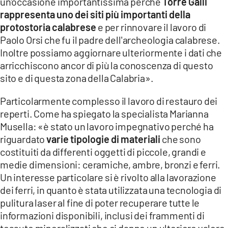
un'occasione importantissima perché
Torre Galli
rappresenta uno dei siti più importanti della
protostoria calabrese
e per rinnovare il lavoro di
Paolo Orsi che fu il padre dell'archeologia calabrese.
Inoltre possiamo aggiornare ulteriormente i dati che
arricchiscono ancor di più la conoscenza di questo
sito e di questa zona della Calabria».
Particolarmente complesso il lavoro di restauro dei
reperti. Come ha spiegato la specialista Marianna
Musella: «è stato un lavoro impegnativo perché ha
riguardato
varie tipologie di materiali
che sono
costituiti da differenti oggetti di piccole, grandi e
medie dimensioni: ceramiche, ambre, bronzi e ferri.
Un interesse particolare si è rivolto alla lavorazione
dei ferri, in quanto è stata utilizzata una tecnologia di
pulitura laser al fine di poter recuperare tutte le
informazioni disponibili, inclusi dei frammenti di
tessuto mineralizzati che ci danno un ulteriore valore