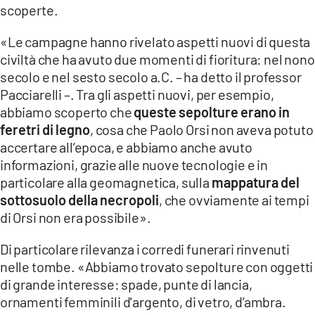
scoperte.
«Le campagne hanno rivelato aspetti nuovi di questa
civiltà che ha avuto due momenti di fioritura: nel nono
secolo e nel sesto secolo a.C. – ha detto il professor
Pacciarelli –. Tra gli aspetti nuovi, per esempio,
abbiamo scoperto che
queste sepolture erano in
feretri di legno
, cosa che Paolo Orsi non aveva potuto
accertare all’epoca, e abbiamo anche avuto
informazioni, grazie alle nuove tecnologie e in
particolare alla geomagnetica, sulla
mappatura del
sottosuolo della necropoli
, che ovviamente ai tempi
di Orsi non era possibile».
Di particolare rilevanza i corredi funerari rinvenuti
nelle tombe. «Abbiamo trovato sepolture con oggetti
di grande interesse: spade, punte di lancia,
ornamenti femminili d'argento, di vetro, d’ambra.