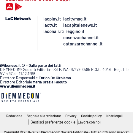
LaC Network
lacplay.it
lacitymag.it
lactv.it
lacapitalenews.it
laconair.it
ilreggino.it
cosenzachannel.it
catanzarochannel.it
ilVibonese.it © – Dalla parte dei fatti
DIEMMECOM® Società Editoriale Srl P. IVA 01737800795 R.O.C. 4049 – Reg. Trib
VV n.97 del 11.12.1996
Direttore Responsabile
Enrico De Girolamo
Direttore Editoriale
Maria Grazia Falduto
www.diemmecom.it
Redazione
Segnala alla redazione
Privacy
Cookie policy
Note legali
Gestisci preferenze cookie
Lavora con noi
Copyright © 2014-2026 Diemmecom Società Editoriale - Tutti i diritti sono riservati