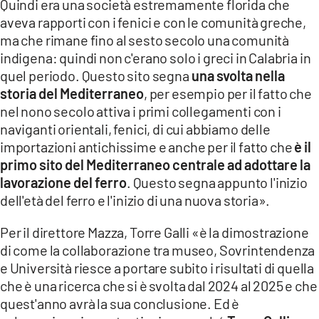
Quindi era una società estremamente florida che
aveva rapporti con i fenici e con le comunità greche,
ma che rimane fino al sesto secolo una comunità
indigena: quindi non c'erano solo i greci in Calabria in
quel periodo. Questo sito segna
una svolta nella
storia del Mediterraneo
, per esempio per il fatto che
nel nono secolo attiva i primi collegamenti con i
naviganti orientali, fenici, di cui abbiamo delle
importazioni antichissime e anche per il fatto che
è il
primo sito del Mediterraneo centrale ad adottare la
lavorazione del ferro
. Questo segna appunto l'inizio
dell'età del ferro e l'inizio di una nuova storia».
Per il direttore Mazza, Torre Galli «è la dimostrazione
di come la collaborazione tra museo, Sovrintendenza
e Università riesce a portare subito i risultati di quella
che è una ricerca che si è svolta dal 2024 al 2025 e che
quest'anno avrà la sua conclusione. Ed è