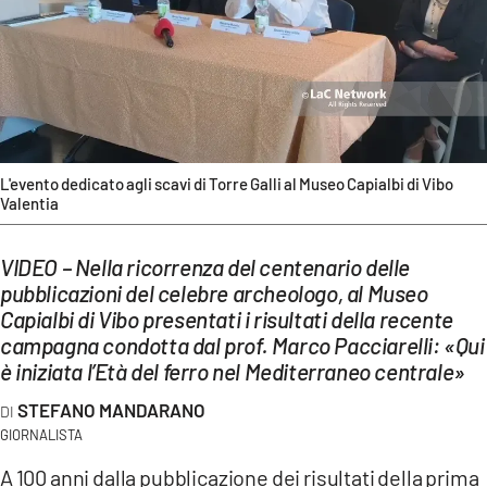
EVENTI
SPORT
Streaming
LAC TV
L'evento dedicato agli scavi di Torre Galli al Museo Capialbi di Vibo
Valentia
LAC NETWORK
LAC ONAIR
VIDEO – Nella ricorrenza del centenario delle
pubblicazioni del celebre archeologo, al Museo
Capialbi di Vibo presentati i risultati della recente
LaC
Network
campagna condotta dal prof. Marco Pacciarelli: «Qui
è iniziata l’Età del ferro nel Mediterraneo centrale»
LACPLAY.IT
STEFANO MANDARANO
LACTV.IT
GIORNALISTA
LACONAIR.IT
A 100 anni dalla pubblicazione dei risultati della prima