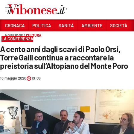
Vai
CRONACA
POLITICA
SANITÀ
AMBIENTE
SOCIETÀ
HOME PAGE
CULTURA
Sezioni
LA CONFERENZA
A cento anni dagli scavi di Paolo Orsi,
CRONACA
Torre Galli continua a raccontare la
POLITICA
preistoria sull’Altopiano del Monte Poro
SANITÀ
18 maggio 2026
19:09
AMBIENTE
SOCIETÀ
CULTURA
ECONOMIA E LAVORO