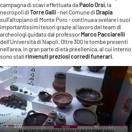
campagna di scavi effettuata da
Paolo Orsi
, la
LACITYMAG.IT
necropoli di
Torre Galli
- nel Comune di
Drapia
sull’altopiano di Monte Poro - continua a svelare i suoi
ILREGGINO.IT
importantissimi tesori grazie al lavoro del team di
COSENZACHANNEL.IT
archeologi guidato dal professor
Marco Pacciarelli
dell’Università di Napoli. Oltre 300 le tombe presenti
ILVIBONESE.IT
nell’area, in gran parte di età preellenica, al cui interno
sono stati
rinvenuti preziosi corredi funerari
.
CATANZAROCHANNEL.IT
LACAPITALENEWS.IT
App
ANDROID
APPLE