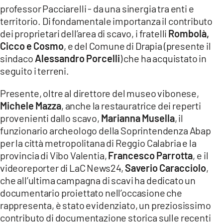
professor Pacciarelli - da una sinergia tra enti e
territorio. Di fondamentale importanza il contributo
dei proprietari dell’area di scavo, i fratelli
Rombolà,
Cicco e Cosmo
, e del Comune di Drapia (presente il
sindaco
Alessandro Porcelli
) che ha acquistato in
seguito i terreni.
Presente, oltre al direttore del museo vibonese,
Michele Mazza
, anche la restauratrice dei reperti
provenienti dallo scavo,
Marianna Musella
, il
funzionario archeologo della Soprintendenza Abap
per la città metropolitana di Reggio Calabria e la
provincia di Vibo Valentia,
Francesco Parrotta
, e il
videoreporter di LaC News24,
Saverio Caracciolo
,
che all’ultima campagna di scavi ha dedicato un
documentario proiettato nell’occasione che
rappresenta, è stato evidenziato, un preziosissimo
contributo di documentazione storica sulle recenti