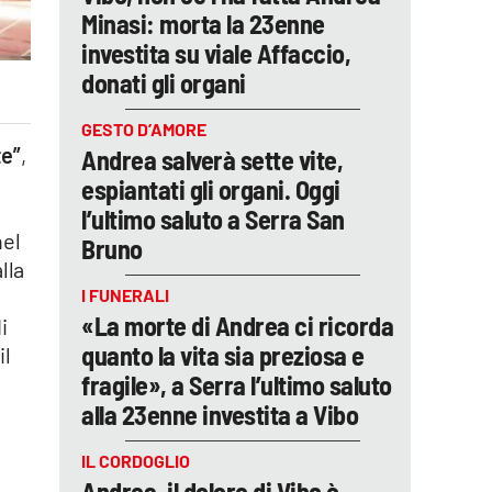
Minasi: morta la 23enne
investita su viale Affaccio,
donati gli organi
GESTO D’AMORE
te”
,
Andrea salverà sette vite,
espiantati gli organi. Oggi
l’ultimo saluto a Serra San
nel
Bruno
lla
I FUNERALI
«La morte di Andrea ci ricorda
i
quanto la vita sia preziosa e
 il
fragile», a Serra l’ultimo saluto
alla 23enne investita a Vibo
IL CORDOGLIO
Andrea, il dolore di Vibo è