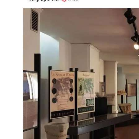
Eventi
Sport
Streaming
LaC TV
Lac Network
LaC OnAir
LaC
Network
lacplay.it
lactv.it