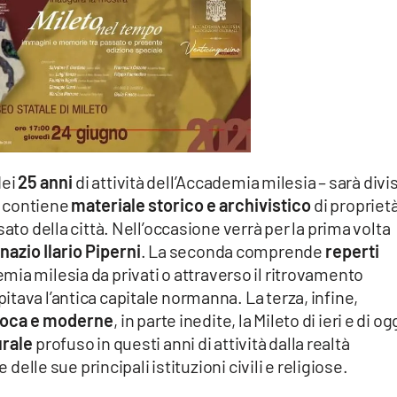
ei
25 anni
di attività dell’Accademia milesia – sarà divi
 contiene
materiale storico e archivistico
di propriet
ato della città. Nell’occasione verrà per la prima volta
nazio Ilario Piperni
. La seconda comprende
reperti
mia milesia da privati o attraverso il ritrovamento
tava l’antica capitale normanna. La terza, infine,
poca e moderne
, in parte inedite, la Mileto di ieri e di og
rale
profuso in questi anni di attività dalla realtà
 delle sue principali istituzioni civili e religiose.