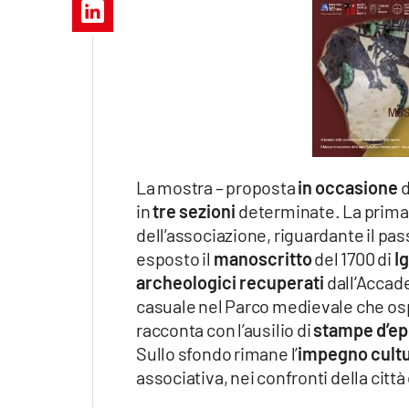
Apple
Vai
La mostra – proposta
in occasione
d
in
tre sezioni
determinate. La prima
dell’associazione, riguardante il pass
esposto il
manoscritto
del 1700 di
Ig
archeologici recuperati
dall’Accade
casuale nel Parco medievale che ospi
racconta con l’ausilio di
stampe d’e
Sullo sfondo rimane l’
impegno cultu
associativa, nei confronti della città e