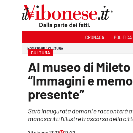
Sezioni
CRONACA
POLITICA
Cronaca
HOME PAGE
CULTURA
CULTURA
Politica
Al museo di Mileto 
Sanità
“Immagini e memor
Ambiente
presente”
Società
Sarà inaugurata domani e racconterà at
Cultura
manoscritti l’illustre trascorso della c
Economia e Lavoro
23 giugno 2021
17:22