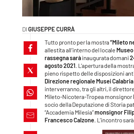
laconair.it
lacitymag.it
GIUSEPPE CURRÀ
ilreggino.it
Tutto pronto per la mostra
“Mileto n
allestita all’interno del locale
Museo 
cosenzachannel.it
rassegna sarà
inaugurata domani
2
agosto 2021
. L’apertura della most
ilvibonese.it
pieno rispetto delle disposizioni anti
catanzarochannel.it
Direzione regionale Musei Calabria
interverranno, tra gli altri, il dirett
lacapitalenews.it
Mileto-Nicotera-Tropea monsignor
socio della Deputazione di Storia pa
“Accademia Milesia”
monsignor Fil
App
Francesco Calzone
. L’incontro sar
Android