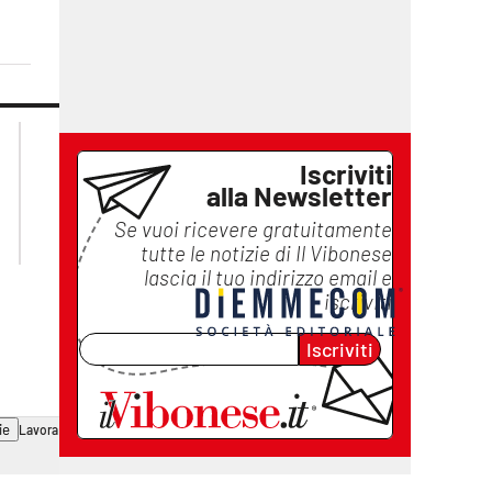
lacplay.it
lacitymag.it
lactv.it
lacapitalenews.it
Iscriviti
laconair.it
ilreggino.it
alla Newsletter
cosenzachannel.it
Se vuoi ricevere gratuitamente
catanzarochannel.it
tutte le notizie di
Il Vibonese
lascia il tuo indirizzo email e
iscriviti
Iscriviti
ie
Lavora con noi