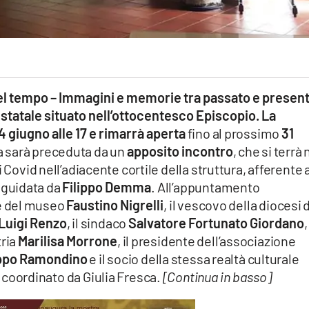
el tempo – Immagini e memorie tra passato e presen
statale situato nell’ottocentesco Episcopio. La
4 giugno alle 17 e rimarrà aperta
fino al prossimo
31
ra sarà preceduta da un
apposito incontro
, che si terrà 
 Covid nell’adiacente cortile della struttura, afferente a
guidata da
Filippo Demma
. All’appuntamento
ore del museo
Faustino Nigrelli
, il vescovo della diocesi d
Luigi Renzo
, il sindaco
Salvatore Fortunato Giordano
,
tria
Marilisa Morrone
, il presidente dell’associazione
ippo Ramondino
e il socio della stessa realtà culturale
à coordinato da Giulia Fresca.
[Continua in basso]