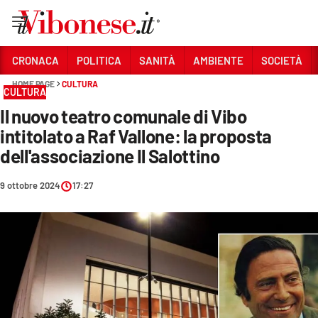
Vai
CRONACA
POLITICA
SANITÀ
AMBIENTE
SOCIETÀ
HOME PAGE
CULTURA
Sezioni
CULTURA
Il nuovo teatro comunale di Vibo
CRONACA
intitolato a Raf Vallone: la proposta
POLITICA
dell'associazione Il Salottino
SANITÀ
9 ottobre 2024
17:27
AMBIENTE
SOCIETÀ
CULTURA
ECONOMIA E LAVORO