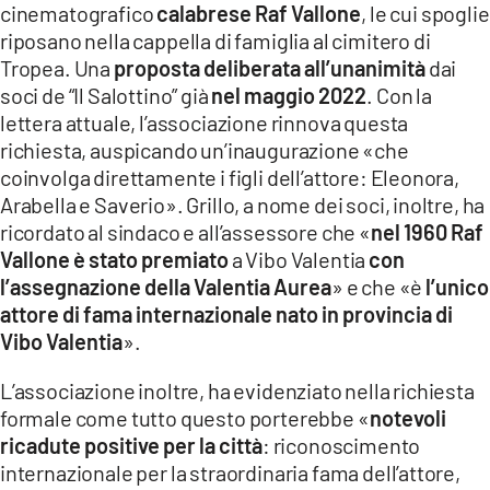
cinematografico
calabrese Raf Vallone
, le cui spoglie
LACITYMAG.IT
riposano nella cappella di famiglia al cimitero di
Tropea. Una
proposta deliberata all’unanimità
dai
ILREGGINO.IT
soci de “Il Salottino” già
nel maggio 2022
. Con la
lettera attuale, l’associazione rinnova questa
COSENZACHANNEL.IT
richiesta, auspicando un’inaugurazione «che
ILVIBONESE.IT
coinvolga direttamente i figli dell’attore: Eleonora,
Arabella e Saverio». Grillo, a nome dei soci, inoltre, ha
CATANZAROCHANNEL.IT
ricordato al sindaco e all’assessore che «
nel 1960 Raf
Vallone è stato premiato
a Vibo Valentia
con
LACAPITALENEWS.IT
l’assegnazione della Valentia Aurea
» e che «è
l’unico
attore di fama internazionale nato in provincia di
App
Vibo Valentia
».
ANDROID
L’associazione inoltre, ha evidenziato nella richiesta
APPLE
formale come tutto questo porterebbe «
notevoli
ricadute positive per la città
: riconoscimento
internazionale per la straordinaria fama dell’attore,