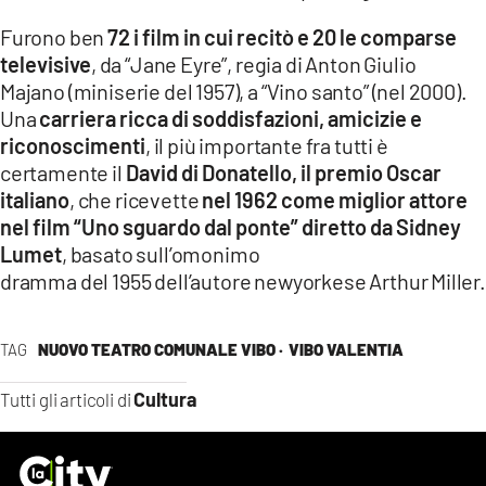
Furono ben
72 i film in cui recitò e 20 le comparse
televisive
, da “Jane Eyre”, regia di Anton Giulio
Majano (miniserie del 1957), a “Vino santo” (nel 2000).
Una
carriera ricca di soddisfazioni, amicizie e
riconoscimenti
, il più importante fra tutti è
certamente il
David di Donatello, il premio Oscar
italiano
, che ricevette
nel 1962 come miglior attore
nel film “Uno sguardo dal ponte” diretto da Sidney
Lumet
, basato sull’omonimo
dramma del 1955 dell’autore newyorkese Arthur Miller.
TAG
NUOVO TEATRO COMUNALE VIBO ·
VIBO VALENTIA
Cultura
Tutti gli articoli di