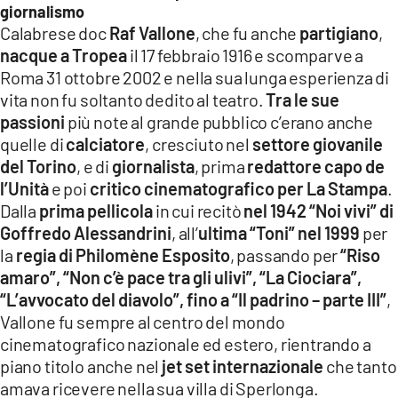
giornalismo
Calabrese doc
Raf Vallone
, che fu anche
partigiano
,
nacque a Tropea
il 17 febbraio 1916 e scomparve a
Roma 31 ottobre 2002 e nella sua lunga esperienza di
vita non fu soltanto dedito al teatro.
Tra le sue
passioni
più note al grande pubblico c’erano anche
quelle di
calciatore
, cresciuto nel
settore giovanile
del Torino
, e di
giornalista
, prima
redattore capo de
l’Unità
e poi
critico cinematografico per La Stampa
.
Dalla
prima pellicola
in cui recitò
nel 1942 “Noi vivi” di
Goffredo Alessandrini
, all’
ultima “Toni” nel 1999
per
la
regia di Philomène Esposito
, passando per
“Riso
amaro”, “Non c’è pace tra gli ulivi”, “La Ciociara”,
“L’avvocato del diavolo”, fino a “Il padrino – parte III”
,
Vallone fu sempre al centro del mondo
cinematografico nazionale ed estero, rientrando a
piano titolo anche nel
jet set internazionale
che tanto
amava ricevere nella sua villa di Sperlonga.