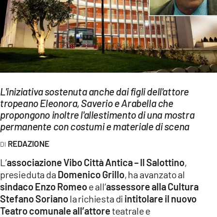
EVENTI
SPORT
Streaming
LAC TV
L'iniziativa sostenuta anche dai figli dell'attore
LAC NETWORK
tropeano Eleonora, Saverio e Arabella che
propongono inoltre l'allestimento di una mostra
LAC ONAIR
permanente con costumi e materiale di scena
LaC
REDAZIONE
Network
L’
associazione Vibo Città Antica – Il Salottino
,
LACPLAY.IT
presieduta da
Domenico Grillo
, ha avanzato al
sindaco Enzo Romeo
e all’
assessore alla Cultura
LACTV.IT
Stefano Soriano
la richiesta di
intitolare il nuovo
LACONAIR.IT
Teatro comunale all’attore
teatrale e