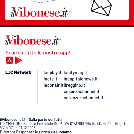
Scarica tutte le nostre app!
LaC Network
lacplay.it
lacitymag.it
lactv.it
lacapitalenews.it
laconair.it
ilreggino.it
cosenzachannel.it
catanzarochannel.it
ilVibonese.it © – Dalla parte dei fatti
DIEMMECOM® Società Editoriale Srl P. IVA 01737800795 R.O.C. 4049 – Reg. Trib
VV n.97 del 11.12.1996
Direttore Responsabile
Enrico De Girolamo