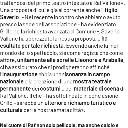
trattandosi del primo teatro intestato a Raf Vallone».
Una proposta di cui è già al corrente anche il
figlio
Saverio
: «Nel recente incontro che abbiamo avuto
presso la sede dell’associazione – ha evidenziato
Grillo nella richiesta avanzata al Comune -, Saverio
Vallone ha apprezzato la nostra proposta e
ha
esultato per tale richiesta
. Essendo anche lui nel
mondo dello spettacolo, sia come regista che come
attore,
unitamente alle sorelle Eleonora e Arabella
,
ci ha assicurato che si prodigheranno affinché
l’
inaugurazione
abbia una
risonanza in campo
nazionale
e la creazione di una
mostra teatrale
permanente
dei
costumi
e del
materiale di scena
di
Raf Vallone. Il che – ha sottolineato in conclusione
Grillo – sarebbe un
ulteriore richiamo turistico e
culturale
per la nostra amata città».
Nel cuore di Raf non solo pellicole, ma anche calcio e