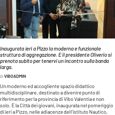
EVENTI
SPORT
Streaming
LAC TV
Inaugurata ieri a Pizzo la moderna e funzionale
LAC NETWORK
struttura di aggregazione. E il presidente Oliverio si
prenota subito per tenervi un incontro sulla banda
LAC ONAIR
larga.
LaC
VIBOADMIN
Network
Un moderno ed accogliente spazio didattico
LACPLAY.IT
multidisciplinare, destinato a divenire punto di
riferimento per la provincia di Vibo Valentia e non
LACTV.IT
solo. È la Città dei giovani, inaugurata nel pomeriggio
LACONAIR.IT
di ieri a Pizzo, nelle adiacenze dell’istituto Nautico,