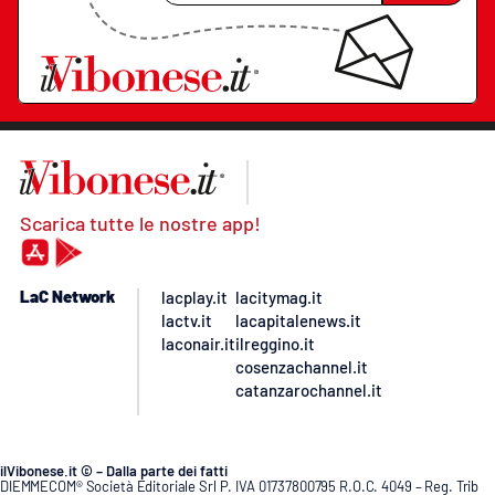
Scarica tutte le nostre app!
LaC Network
lacplay.it
lacitymag.it
lactv.it
lacapitalenews.it
laconair.it
ilreggino.it
cosenzachannel.it
catanzarochannel.it
ilVibonese.it © – Dalla parte dei fatti
DIEMMECOM® Società Editoriale Srl P. IVA 01737800795 R.O.C. 4049 – Reg. Trib