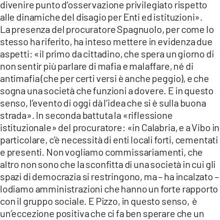
divenire punto d’osservazione privilegiato rispetto
alle dinamiche del disagio per Enti ed istituzioni».
La presenza del procuratore Spagnuolo, per come lo
stesso ha riferito, ha inteso mettere in evidenza due
aspetti: «il primo da cittadino, che spera un giorno di
non sentir più parlare di mafia e malaffare, né di
antimafia (che per certi versi è anche peggio), e che
sogna una società che funzioni a dovere. E in questo
senso, l’evento di oggi dà l’idea che si è sulla buona
strada». In seconda battuta la «riflessione
istituzionale» del procuratore: «in Calabria, e a Vibo in
particolare, c’è necessità di enti locali forti, cementati
e presenti. Non vogliamo commissariamenti, che
altro non sono che la sconfitta di una società in cui gli
spazi di democrazia si restringono, ma – ha incalzato –
lodiamo amministrazioni che hanno un forte rapporto
con il gruppo sociale. E Pizzo, in questo senso, è
un’eccezione positiva che ci fa ben sperare che un