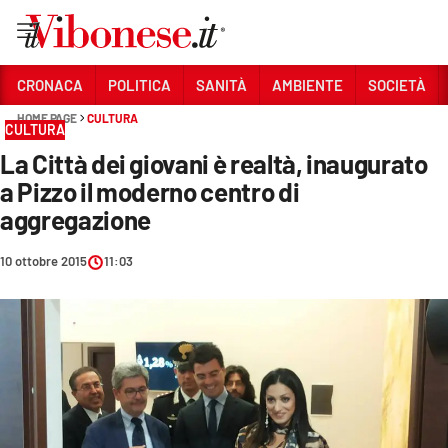
Vai
CRONACA
POLITICA
SANITÀ
AMBIENTE
SOCIETÀ
HOME PAGE
CULTURA
Sezioni
CULTURA
La Città dei giovani è realtà, inaugurato
CRONACA
a Pizzo il moderno centro di
POLITICA
aggregazione
SANITÀ
10 ottobre 2015
11:03
AMBIENTE
SOCIETÀ
CULTURA
ECONOMIA E LAVORO