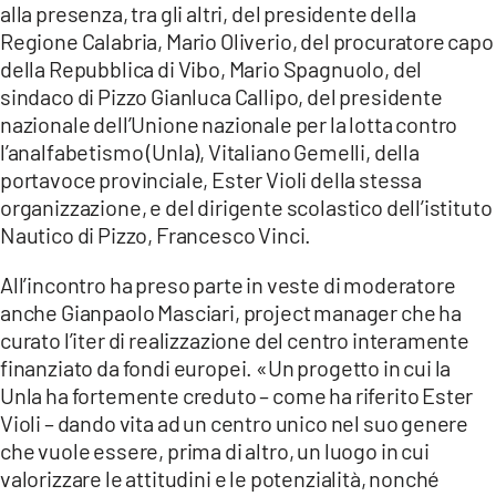
alla presenza, tra gli altri, del presidente della
LACITYMAG.IT
Regione Calabria, Mario Oliverio, del procuratore capo
della Repubblica di Vibo, Mario Spagnuolo, del
ILREGGINO.IT
sindaco di Pizzo Gianluca Callipo, del presidente
nazionale dell’Unione nazionale per la lotta contro
COSENZACHANNEL.IT
l’analfabetismo (Unla), Vitaliano Gemelli, della
ILVIBONESE.IT
portavoce provinciale, Ester Violi della stessa
organizzazione, e del dirigente scolastico dell’istituto
CATANZAROCHANNEL.IT
Nautico di Pizzo, Francesco Vinci.
LACAPITALENEWS.IT
All’incontro ha preso parte in veste di moderatore
anche Gianpaolo Masciari, project manager che ha
App
curato l’iter di realizzazione del centro interamente
finanziato da fondi europei. «Un progetto in cui la
ANDROID
Unla ha fortemente creduto – come ha riferito Ester
APPLE
Violi – dando vita ad un centro unico nel suo genere
che vuole essere, prima di altro, un luogo in cui
valorizzare le attitudini e le potenzialità, nonché