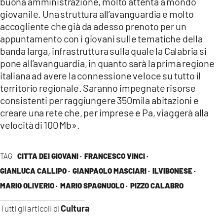
buona amministrazione, molto attenta a mondo
giovanile. Una struttura all’avanguardia e molto
accogliente che già da adesso prenoto per un
appuntamento con i giovani sulle tematiche della
banda larga, infrastruttura sulla quale la Calabria si
pone all’avanguardia, in quanto sarà la prima regione
italiana ad avere la connessione veloce su tutto il
territorio regionale. Saranno impegnate risorse
consistenti per raggiungere 350mila abitazioni e
creare una rete che, per imprese e Pa, viaggerà alla
velocità di 100 Mb».
TAG
CITTA DEI GIOVANI ·
FRANCESCO VINCI ·
GIANLUCA CALLIPO ·
GIANPAOLO MASCIARI ·
ILVIBONESE ·
MARIO OLIVERIO ·
MARIO SPAGNUOLO ·
PIZZO CALABRO
Cultura
Tutti gli articoli di