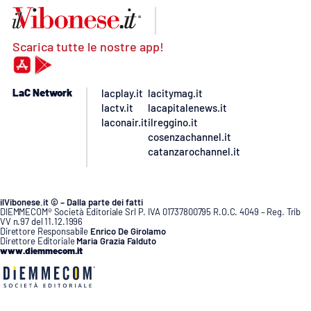
Scarica tutte le nostre app!
LaC Network
lacplay.it
lacitymag.it
lactv.it
lacapitalenews.it
laconair.it
ilreggino.it
cosenzachannel.it
catanzarochannel.it
ilVibonese.it © – Dalla parte dei fatti
DIEMMECOM® Società Editoriale Srl P. IVA 01737800795 R.O.C. 4049 – Reg. Trib
VV n.97 del 11.12.1996
Direttore Responsabile
Enrico De Girolamo
Direttore Editoriale
Maria Grazia Falduto
www.diemmecom.it