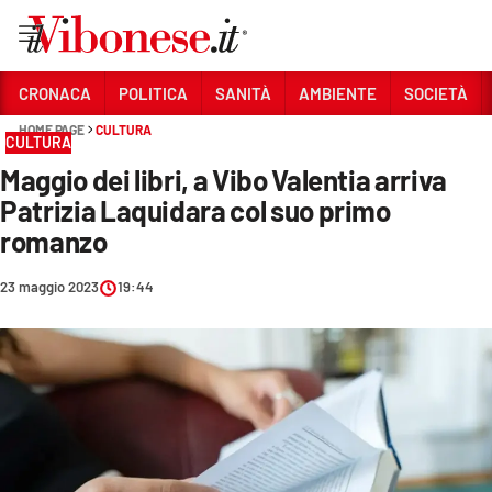
Vai
CRONACA
POLITICA
SANITÀ
AMBIENTE
SOCIETÀ
HOME PAGE
CULTURA
Sezioni
CULTURA
Maggio dei libri, a Vibo Valentia arriva
CRONACA
Patrizia Laquidara col suo primo
POLITICA
romanzo
SANITÀ
23 maggio 2023
19:44
AMBIENTE
SOCIETÀ
CULTURA
ECONOMIA E LAVORO