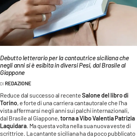
EVENTI
SPORT
Streaming
LAC TV
Debutto letterario per la cantautrice siciliana che
LAC NETWORK
negli anni si è esibita in diversi Pesi, dal Brasile al
Giappone
LAC ONAIR
REDAZIONE
LaC
Reduce dal successo al recente
Salone del libro di
Network
Torino
, e forte di una carriera cantautorale che l’ha
LACPLAY.IT
vista affermarsi negli anni sui palchi internazionali,
dal Brasile al Giappone,
torna a Vibo Valentia Patrizia
LACTV.IT
Laquidara
. Ma questa volta nella sua nuova veste di
LACONAIR.IT
scrittrice. La cantante siciliana ha da poco pubblicato