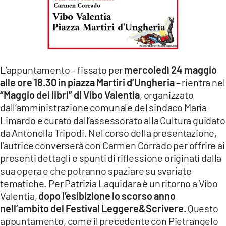
L’appuntamento – fissato per
mercoledì 24 maggio
alle ore 18.30 in piazza Martiri d’Ungheria
– rientra nel
“Maggio dei libri” di Vibo Valentia
, organizzato
dall’amministrazione comunale del sindaco Maria
Limardo e curato dall’assessorato alla Cultura guidato
da Antonella Tripodi. Nel corso della presentazione,
l’autrice converserà con Carmen Corrado per offrire ai
presenti dettagli e spunti di riflessione originati dalla
sua opera e che potranno spaziare su svariate
tematiche. Per Patrizia Laquidara è un ritorno a Vibo
Valentia,
dopo l’esibizione lo scorso anno
nell’ambito del Festival Leggere&Scrivere.
Questo
appuntamento, come il precedente con Pietrangelo