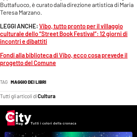
Buttafuoco, è curato dalla direzione artistica di Maria
Teresa Marzano.
LEGGI ANCHE:
Vibo, tutto pronto per il villaggio
culturale dello “Street Book Festival”: 12 giorni di
incontri e dibattiti
Fondi alla biblioteca di Vibo, ecco cosa prevede il
progetto del Comune
TAG
MAGGIO DEI LIBRI
Cultura
Tutti gli articoli di