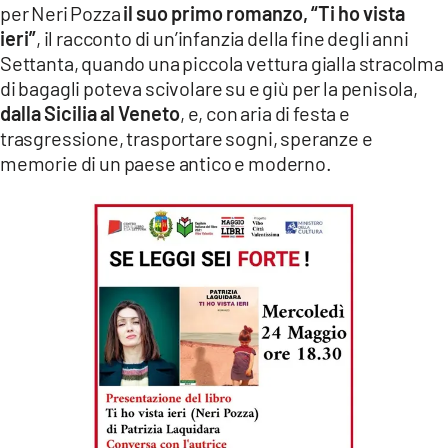
per Neri Pozza
il suo primo romanzo, “Ti ho vista
LACITYMAG.IT
ieri”
, il racconto di un’infanzia della fine degli anni
Settanta, quando una piccola vettura gialla stracolma
ILREGGINO.IT
di bagagli poteva scivolare su e giù per la penisola,
dalla Sicilia al Veneto
, e, con aria di festa e
COSENZACHANNEL.IT
trasgressione, trasportare sogni, speranze e
ILVIBONESE.IT
memorie di un paese antico e moderno.
CATANZAROCHANNEL.IT
LACAPITALENEWS.IT
App
ANDROID
APPLE