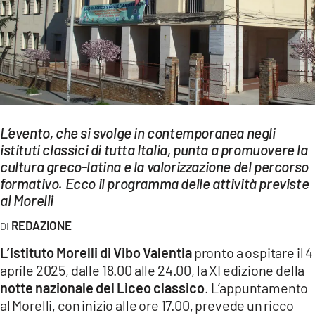
EVENTI
SPORT
Streaming
LAC TV
L’evento, che si svolge in contemporanea negli
LAC NETWORK
istituti classici di tutta Italia, punta a promuovere la
cultura greco-latina e la valorizzazione del percorso
LAC ONAIR
formativo. Ecco il programma delle attività previste
al Morelli
LaC
Network
REDAZIONE
LACPLAY.IT
L’istituto Morelli di Vibo Valentia
pronto a ospitare il 4
aprile 2025, dalle 18.00 alle 24.00, la XI edizione della
LACTV.IT
notte nazionale del Liceo classico
. L’appuntamento
LACONAIR.IT
al Morelli, con inizio alle ore 17.00, prevede un ricco