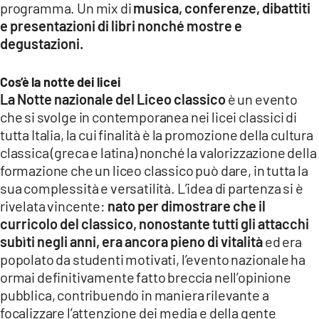
programma. Un mix di
musica, conferenze, dibattiti
LACITYMAG.IT
e presentazioni di libri nonché mostre e
degustazioni.
ILREGGINO.IT
COSENZACHANNEL.IT
Cos’è la notte dei licei
La Notte nazionale del Liceo classico
è un evento
ILVIBONESE.IT
che si svolge in contemporanea nei licei classici di
tutta Italia, la cui finalità è la promozione della cultura
CATANZAROCHANNEL.IT
classica (greca e latina) nonché la valorizzazione della
formazione che un liceo classico può dare, in tutta la
LACAPITALENEWS.IT
sua complessità e versatilità. L’idea di partenza si è
rivelata vincente:
nato per dimostrare che il
App
curricolo del classico, nonostante tutti gli attacchi
ANDROID
subìti negli anni, era ancora pieno di vitalità
ed era
popolato da studenti motivati, l’evento nazionale ha
APPLE
ormai definitivamente fatto breccia nell’opinione
pubblica, contribuendo in maniera rilevante a
focalizzare l’attenzione dei media e della gente