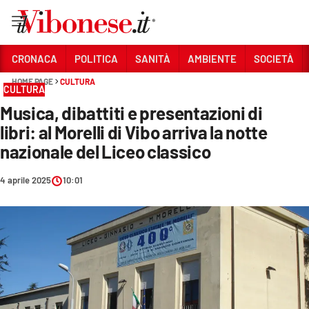
Vai
CRONACA
POLITICA
SANITÀ
AMBIENTE
SOCIETÀ
HOME PAGE
CULTURA
Sezioni
CULTURA
Musica, dibattiti e presentazioni di
CRONACA
libri: al Morelli di Vibo arriva la notte
POLITICA
nazionale del Liceo classico
SANITÀ
4 aprile 2025
10:01
AMBIENTE
SOCIETÀ
CULTURA
ECONOMIA E LAVORO