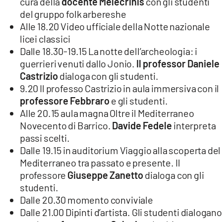
cura della
docente Melecrinis
con gli studenti
del gruppo folk arbereshe
Alle 18.20 Video ufficiale della Notte nazionale
licei classici
Dalle 18.30-19.15 La notte dell’archeologia: i
guerrieri venuti dallo Jonio.
Il professor Daniele
Castrizio
dialoga con gli studenti.
9.20 Il professo Castrizio in aula immersiva con il
professore Febbraro
e gli studenti.
Alle 20.15 aula magna Oltre il Mediterraneo
Novecento di Barrico.
Davide Fedele
interpreta
passi scelti.
Dalle 19.15 in auditorium Viaggio alla scoperta del
Mediterraneo tra passato e presente. Il
professore
Giuseppe Zanetto
dialoga con gli
studenti.
Dalle 20.30 momento conviviale
Dalle 21.00 Dipinti d’artista. Gli studenti dialogano