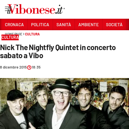
Vai
CRONACA
POLITICA
SANITÀ
AMBIENTE
SOCIETÀ
HOME PAGE
CULTURA
Sezioni
CULTURA
Nick The Nightfly Quintet in concerto
CRONACA
sabato a Vibo
POLITICA
8 dicembre 2015
18:35
SANITÀ
AMBIENTE
SOCIETÀ
CULTURA
ECONOMIA E LAVORO