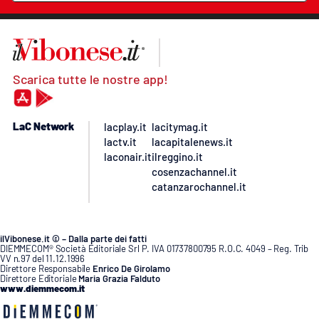
Scarica tutte le nostre app!
LaC Network
lacplay.it
lacitymag.it
lactv.it
lacapitalenews.it
laconair.it
ilreggino.it
cosenzachannel.it
catanzarochannel.it
ilVibonese.it © – Dalla parte dei fatti
DIEMMECOM® Società Editoriale Srl P. IVA 01737800795 R.O.C. 4049 – Reg. Trib
VV n.97 del 11.12.1996
Direttore Responsabile
Enrico De Girolamo
Direttore Editoriale
Maria Grazia Falduto
www.diemmecom.it