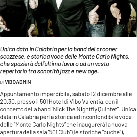
EVENTI
SPORT
Streaming
LAC TV
Unica data in Calabria per la band del crooner
scozzese, e storica voce delle Monte Carlo Nights,
LAC NETWORK
che spazierà dall’ultimo lavoro ad un vasto
repertorio tra sonorità jazz e new age.
LAC ONAIR
VIBOADMIN
LaC
Appuntamento imperdibile, sabato 12 dicembre alle
Network
20.30, presso il 501 Hotel di Vibo Valentia, con il
LACPLAY.IT
concerto della band “Nick The Nightfly Quintet”. Unica
data in Calabria per la storica ed inconfondibile voce
LACTV.IT
delle “Monte Carlo Nights” che inaugurerà la nuova
apertura della sala “501 Club” (le storiche “buche”),
LACONAIR.IT