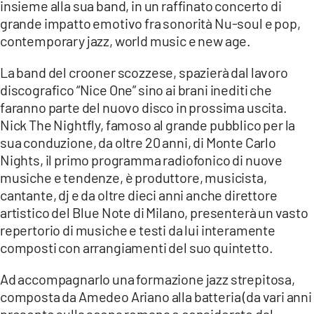
insieme alla sua band, in un raffinato concerto di
LACITYMAG.IT
grande impatto emotivo fra sonorità Nu-soul e pop,
contemporary jazz, world music e new age.
ILREGGINO.IT
La band del crooner scozzese, spazierà dal lavoro
COSENZACHANNEL.IT
discografico “Nice One” sino ai brani inediti che
faranno parte del nuovo disco in prossima uscita.
ILVIBONESE.IT
Nick The Nightfly, famoso al grande pubblico per la
CATANZAROCHANNEL.IT
sua conduzione, da oltre 20 anni, di Monte Carlo
Nights, il primo programma radiofonico di nuove
LACAPITALENEWS.IT
musiche e tendenze, è produttore, musicista,
cantante, dj e da oltre dieci anni anche direttore
App
artistico del Blue Note di Milano, presenterà un vasto
repertorio di musiche e testi da lui interamente
ANDROID
composti con arrangiamenti del suo quintetto.
APPLE
Ad accompagnarlo una formazione jazz strepitosa,
composta da Amedeo Ariano alla batteria (da vari anni