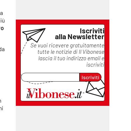
la
più
ro
Iscriviti
alla Newsletter
Se vuoi ricevere gratuitamente
 da
tutte le notizie di
Il Vibonese
lascia il tuo indirizzo email e
iscriviti
Iscriviti
n
mi