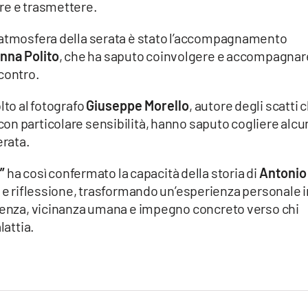
re e trasmettere.
’atmosfera della serata è stato l’accompagnamento
nna Polito
, che ha saputo coinvolgere e accompagnare
contro.
lto al fotografo
Giuseppe Morello
, autore degli scatti 
on particolare sensibilità, hanno saputo cogliere alcu
erata.
”
ha così confermato la capacità della storia di
Antonio
 e riflessione, trasformando un’esperienza personale i
lienza, vicinanza umana e impegno concreto verso chi
lattia.