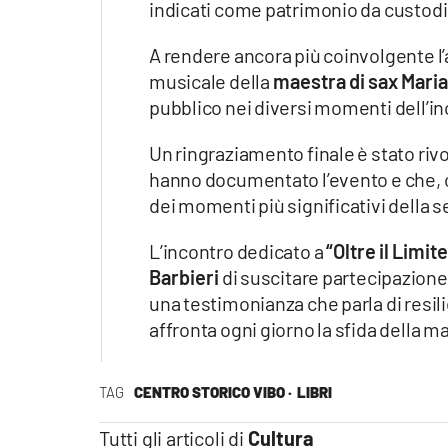
indicati come patrimonio da custodi
A rendere ancora più coinvolgente l
musicale della
maestra di sax Maria
pubblico nei diversi momenti dell’in
Un ringraziamento finale è stato rivo
hanno documentato l’evento e che, c
dei momenti più significativi della s
L’incontro dedicato a
“Oltre il Limite
Barbieri
di suscitare partecipazione
una testimonianza che parla di resi
affronta ogni giorno la sfida della ma
TAG
CENTRO STORICO VIBO ·
LIBRI
Tutti gli articoli di
Cultura