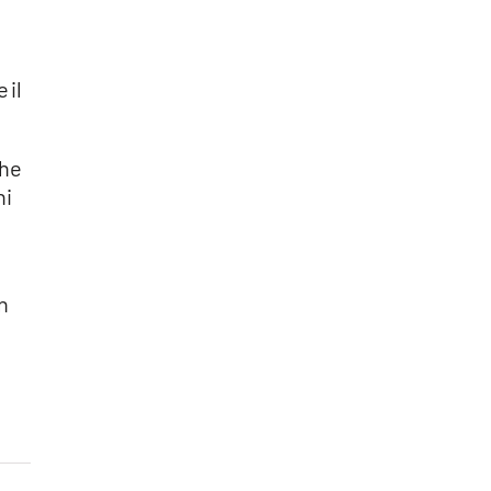
 il
che
ni
n