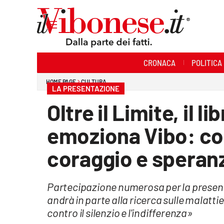
Sezioni
CRONACA
POLITICA
Cronaca
HOME PAGE
CULTURA
LA PRESENTAZIONE
Politica
Oltre il Limite, il l
Sanità
emoziona Vibo: con
Ambiente
coraggio e speran
Società
Partecipazione numerosa per la presenta
Cultura
andrà in parte alla ricerca sulle malatt
Economia e Lavoro
contro il silenzio e l'indifferenza»