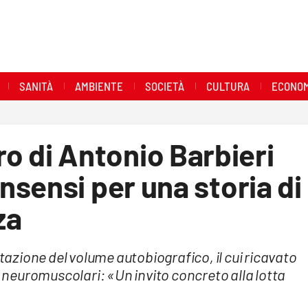
SANITÀ
AMBIENTE
SOCIETÀ
CULTURA
ECONOM
ibro di Antonio Barbieri
sensi per una storia di
za
zione del volume autobiografico, il cui ricavato
ie neuromuscolari: «Un invito concreto alla lotta