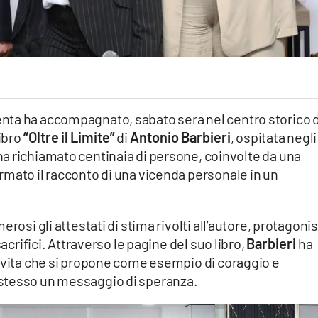
nta ha accompagnato, sabato sera nel centro storico d
libro
“Oltre il Limite”
di
Antonio Barbieri
, ospitata negli
a ha richiamato centinaia di persone, coinvolte da una
rmato il racconto di una vicenda personale in un
rosi gli attestati di stima rivolti all’autore, protagoni
sacrifici. Attraverso le pagine del suo libro,
Barbieri
ha
i vita che si propone come esempio di coraggio e
stesso un messaggio di speranza.