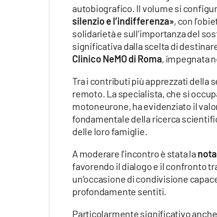
autobiografico. Il volume si configu
silenzio e l’indifferenza»
, con l’obi
solidarietà e sull’importanza del sos
significativa dalla scelta di destinar
Clinico NeMO di Roma
, impegnata n
Tra i contributi più apprezzati della 
remoto. La specialista, che si occup
motoneurone, ha evidenziato il valore
fondamentale della ricerca scientifi
delle loro famiglie.
A moderare l’incontro è stata la
nota
favorendo il dialogo e il confronto t
un’occasione di condivisione capace d
profondamente sentiti.
Particolarmente significativo anche l