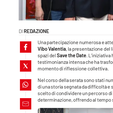
laconair.it
lacitymag.it
REDAZIONE
ilreggino.it
Una partecipazione numerosa e atte
cosenzachannel.it
Vibo Valentia
, la presentazione del 
spazi del
Save the Date
. L’iniziativ
ilvibonese.it
testimonianza intensa che ha trasfo
catanzarochannel.it
momento di riflessione collettiva.
lacapitalenews.it
Nel corso della serata sono stati nume
di una storia segnata da difficoltà e 
scelto di condividere un percorso d
App
determinazione, offrendo al tempo 
Android