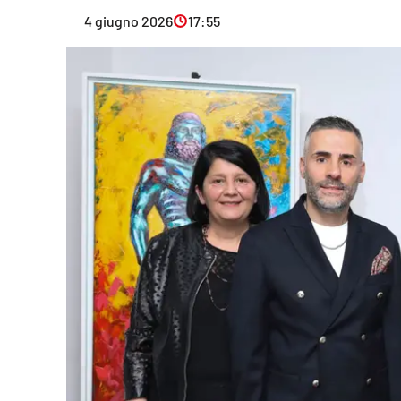
Eventi
4 giugno 2026
17:55
Sport
Streaming
LaC TV
Lac Network
LaC OnAir
LaC
Network
lacplay.it
lactv.it