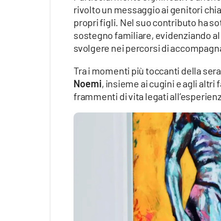
rivolto un messaggio ai genitori chia
propri figli. Nel suo contributo ha so
sostegno familiare, evidenziando al 
svolgere nei percorsi di accompagn
Tra i momenti più toccanti della sera
Noemi
, insieme ai cugini e agli altr
frammenti di vita legati all’esperien