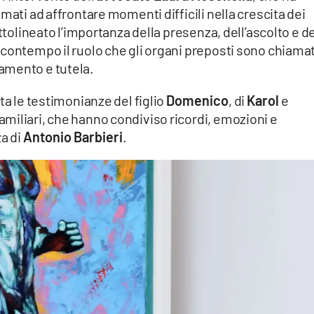
mati ad affrontare momenti difficili nella crescita dei
ttolineato l’importanza della presenza, dell’ascolto e d
contempo il ruolo che gli organi preposti sono chiamat
amento e tutela.
ta le testimonianze del figlio
Domenico
, di
Karol
e
i familiari, che hanno condiviso ricordi, emozioni e
za di
Antonio Barbieri
.