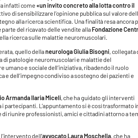
ra infatti come
«un invito concreto alla lotta contro il
ettivo di sensibilizzare l’opinione pubblica sul valore del
tegno alla ricerca scientifica. Una finalità resa ancora 
e parte del ricavato delle vendite alla
Fondazione Cent
ella ricerca sulle malattie neuromuscolari.
serata, quello della
neurologa Giulia Bisogni
, collegata
a di patologie neuromuscolari e malattie del
 umano e sociale dell’iniziativa, ribadendo il ruolo
ca e dell’impegno condiviso a sostegno dei pazienti e
io Armanda Ilaria Miceli
, che ha guidato gli interventi
ra i partecipanti. L’appuntamento si è così trasformato i
i riunire professionisti, amici e cittadini attorno a te
’intervento dell’
avvocato Laura Moschella
, che ha