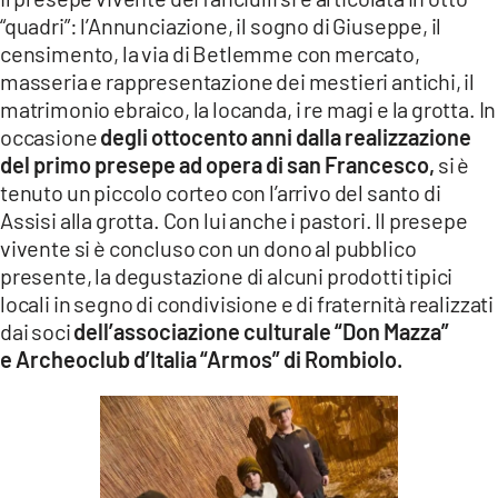
“quadri”: l’Annunciazione, il sogno di Giuseppe, il
censimento, la via di Betlemme con mercato,
masseria e rappresentazione dei mestieri antichi, il
matrimonio ebraico, la locanda, i re magi e la grotta. In
occasione
degli ottocento anni dalla realizzazione
del primo presepe ad opera di san Francesco,
si è
tenuto un piccolo corteo con l’arrivo del santo di
Assisi alla grotta. Con lui anche i pastori. Il presepe
vivente si è concluso con un dono al pubblico
presente, la degustazione di alcuni prodotti tipici
locali in segno di condivisione e di fraternità realizzati
dai soci
dell’associazione culturale “Don Mazza”
e Archeoclub d’Italia “Armos” di Rombiolo.