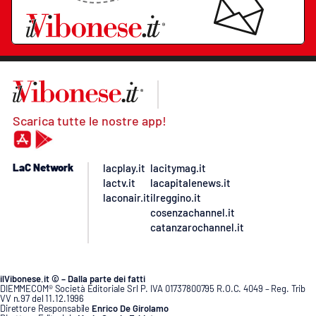
Scarica tutte le nostre app!
LaC Network
lacplay.it
lacitymag.it
lactv.it
lacapitalenews.it
laconair.it
ilreggino.it
cosenzachannel.it
catanzarochannel.it
ilVibonese.it © – Dalla parte dei fatti
DIEMMECOM® Società Editoriale Srl P. IVA 01737800795 R.O.C. 4049 – Reg. Trib
VV n.97 del 11.12.1996
Direttore Responsabile
Enrico De Girolamo