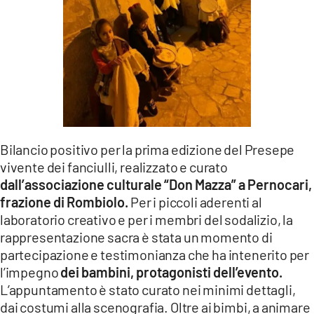
LACITYMAG.IT
ILREGGINO.IT
COSENZACHANNEL.IT
ILVIBONESE.IT
CATANZAROCHANNEL.IT
Bilancio positivo per la prima edizione del Presepe
vivente dei fanciulli, realizzato e curato
LACAPITALENEWS.IT
dall’associazione culturale “Don Mazza” a Pernocari,
frazione di Rombiolo.
Per i piccoli aderenti al
App
laboratorio creativo e per i membri del sodalizio, la
ANDROID
rappresentazione sacra è stata un momento di
partecipazione e testimonianza che ha intenerito per
APPLE
l’impegno
dei bambini, protagonisti dell’evento.
L’appuntamento è stato curato nei minimi dettagli,
dai costumi alla scenografia. Oltre ai bimbi, a animare