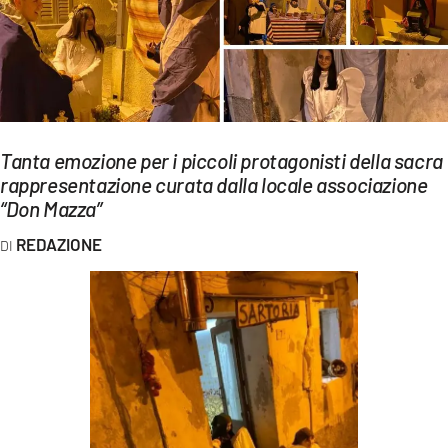
EVENTI
SPORT
Streaming
LAC TV
Tanta emozione per i piccoli protagonisti della sacra
rappresentazione curata dalla locale associazione
LAC NETWORK
“Don Mazza”
LAC ONAIR
REDAZIONE
LaC
Network
LACPLAY.IT
LACTV.IT
LACONAIR.IT