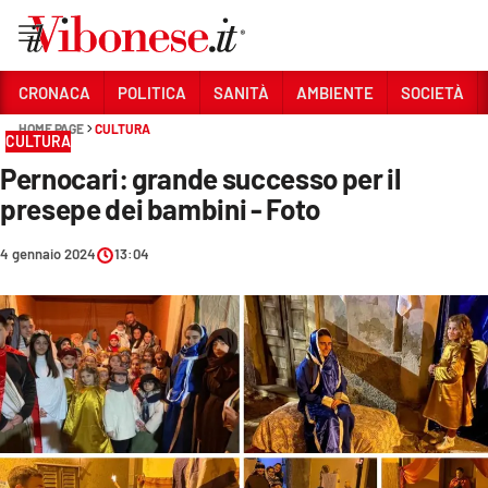
Vai
CRONACA
POLITICA
SANITÀ
AMBIENTE
SOCIETÀ
HOME PAGE
CULTURA
Sezioni
CULTURA
Pernocari: grande successo per il
CRONACA
presepe dei bambini - Foto
POLITICA
4 gennaio 2024
13:04
SANITÀ
AMBIENTE
SOCIETÀ
CULTURA
ECONOMIA E LAVORO