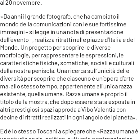
al 20 novembre.
LACITYMAG.IT
«Da anni il grande fotografo, che ha cambiato il
ILREGGINO.IT
mondo della comunicazioni con le sue fortissime
immagini – si legge in una nota di presentazione
COSENZACHANNEL.IT
dell’evento -, realizza ritratti nelle piazze d’Italia e del
Mondo. Un progetto per scoprire le diverse
ILVIBONESE.IT
morfologie, per rappresentare le espressioni, le
CATANZAROCHANNEL.IT
caratteristiche fisiche, somatiche, sociali e culturali
della nostra penisola. Una ricerca sull’unicità delle
LACAPITALENEWS.IT
diversità per scoprire che ciascuno è un’opera d’arte
ma, allo stesso tempo, appartenente all’unica razza
App
esistente, quella umana. Razza umana è proprio il
titolo della mostra, che dopo essere stata esposta in
ANDROID
altri prestigiosi spazi approda a Vibo Valentia con
decine di ritratti realizzati in ogni angolo del pianeta».
APPLE
Ed è lo stesso Toscani a spiegare che «Razza umana è
uno studio socio-politico, culturale e antropologico.