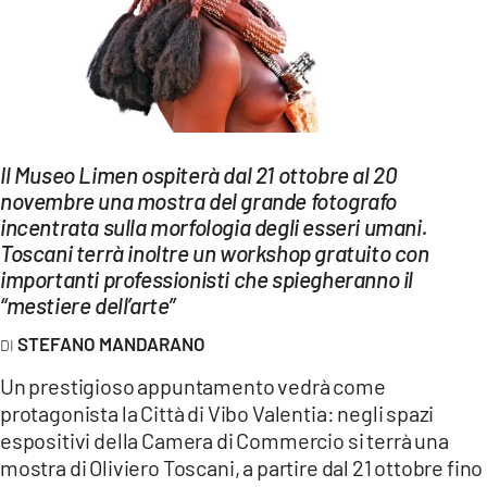
EVENTI
SPORT
Streaming
LAC TV
Il Museo Limen ospiterà dal 21 ottobre al 20
novembre una mostra del grande fotografo
LAC NETWORK
incentrata sulla morfologia degli esseri umani.
Toscani terrà inoltre un workshop gratuito con
LAC ONAIR
importanti professionisti che spiegheranno il
“mestiere dell’arte”
LaC
Network
STEFANO MANDARANO
LACPLAY.IT
Un prestigioso appuntamento vedrà come
protagonista la Città di Vibo Valentia: negli spazi
LACTV.IT
espositivi della Camera di Commercio si terrà una
mostra di Oliviero Toscani, a partire dal 21 ottobre fino
LACONAIR.IT