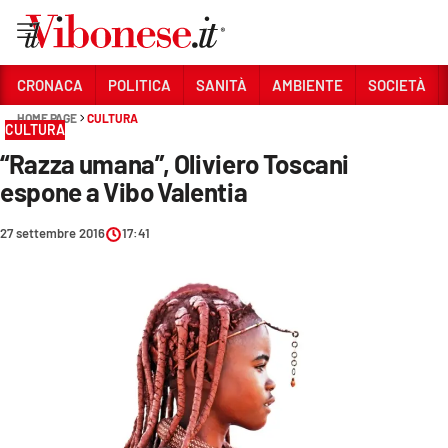
Vai
CRONACA
POLITICA
SANITÀ
AMBIENTE
SOCIETÀ
HOME PAGE
CULTURA
Sezioni
CULTURA
“Razza umana”, Oliviero Toscani
CRONACA
espone a Vibo Valentia
POLITICA
27 settembre 2016
17:41
SANITÀ
AMBIENTE
SOCIETÀ
CULTURA
ECONOMIA E LAVORO