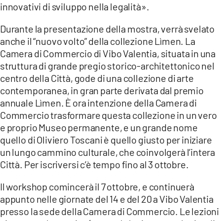
innovativi di sviluppo nella legalità».
Durante la presentazione della mostra, verrà svelato
anche il “nuovo volto” della collezione Lìmen. La
Camera di Commercio di Vibo Valentia, situata in una
struttura di grande pregio storico-architettonico nel
centro della Città, gode di una collezione di arte
contemporanea, in gran parte derivata dal premio
annuale Lìmen. È ora intenzione della Camera di
Commercio trasformare questa collezione in un vero
e proprio Museo permanente, e un grande nome
quello di Oliviero Toscani è quello giusto per iniziare
un lungo cammino culturale, che coinvolgerà l’intera
Città. Per iscriversi c’è tempo fino al 3 ottobre.
Il workshop comincerà il 7 ottobre, e continuerà
appunto nelle giornate del 14 e del 20 a Vibo Valentia
presso la sede della Camera di Commercio. Le lezioni