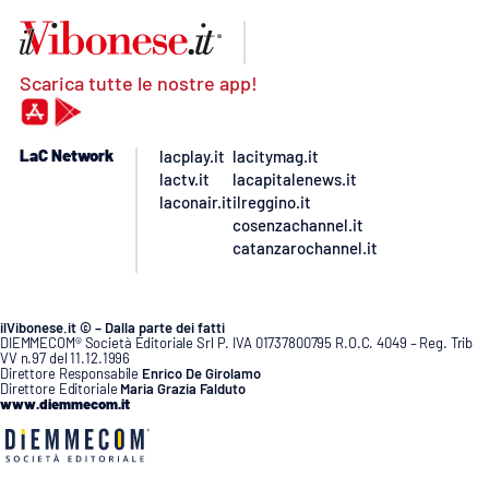
Scarica tutte le nostre app!
LaC Network
lacplay.it
lacitymag.it
lactv.it
lacapitalenews.it
laconair.it
ilreggino.it
cosenzachannel.it
catanzarochannel.it
ilVibonese.it © – Dalla parte dei fatti
DIEMMECOM® Società Editoriale Srl P. IVA 01737800795 R.O.C. 4049 – Reg. Trib
VV n.97 del 11.12.1996
Direttore Responsabile
Enrico De Girolamo
Direttore Editoriale
Maria Grazia Falduto
www.diemmecom.it