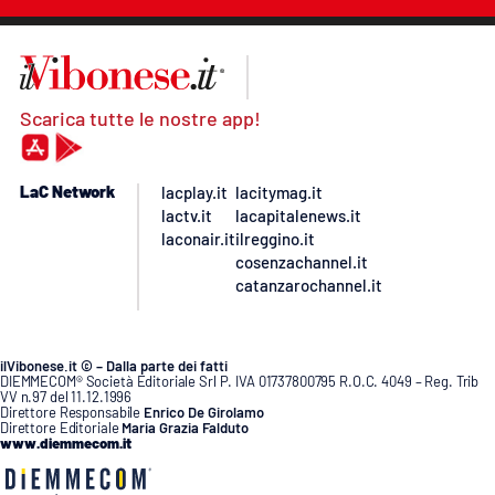
Scarica tutte le nostre app!
LaC Network
lacplay.it
lacitymag.it
lactv.it
lacapitalenews.it
laconair.it
ilreggino.it
cosenzachannel.it
catanzarochannel.it
ilVibonese.it © – Dalla parte dei fatti
DIEMMECOM® Società Editoriale Srl P. IVA 01737800795 R.O.C. 4049 – Reg. Trib
VV n.97 del 11.12.1996
Direttore Responsabile
Enrico De Girolamo
Direttore Editoriale
Maria Grazia Falduto
www.diemmecom.it