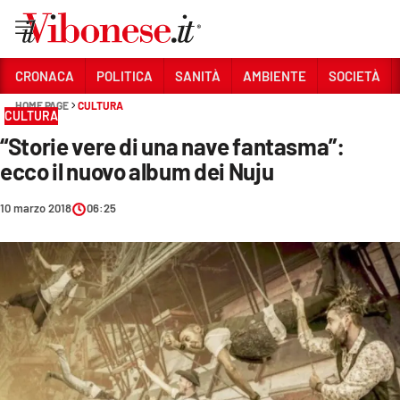
Vai
CRONACA
POLITICA
SANITÀ
AMBIENTE
SOCIETÀ
HOME PAGE
CULTURA
Sezioni
CULTURA
“Storie vere di una nave fantasma”:
CRONACA
ecco il nuovo album dei Nuju
POLITICA
10 marzo 2018
06:25
SANITÀ
AMBIENTE
SOCIETÀ
CULTURA
ECONOMIA E LAVORO