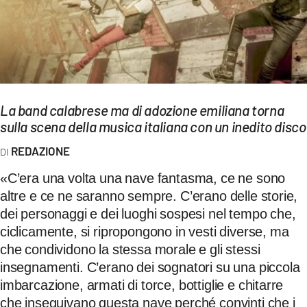
EVENTI
SPORT
Streaming
LAC TV
La band calabrese ma di adozione emiliana torna
sulla scena della musica italiana con un inedito disco
LAC NETWORK
REDAZIONE
LAC ONAIR
«C’era una volta una nave fantasma, ce ne sono
altre e ce ne saranno sempre. C’erano delle storie,
LaC
Network
dei personaggi e dei luoghi sospesi nel tempo che,
ciclicamente, si ripropongono in vesti diverse, ma
LACPLAY.IT
che condividono la stessa morale e gli stessi
LACTV.IT
insegnamenti. C’erano dei sognatori su una piccola
imbarcazione, armati di torce, bottiglie e chitarre
LACONAIR.IT
che inseguivano questa nave perché convinti che i