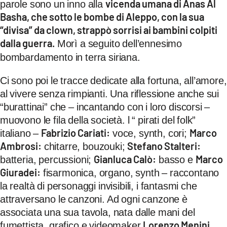
vicenda umana di Anas Al
parole sono un inno alla
Basha, che sotto le bombe di Aleppo, con la sua
“divisa” da clown, strappò sorrisi ai bambini colpiti
dalla guerra.
Morì a seguito dell’ennesimo
bombardamento in terra siriana.
Ci sono poi le tracce dedicate alla fortuna, all’amore,
al vivere senza rimpianti. Una riflessione anche sui
“burattinai” che – incantando con i loro discorsi –
muovono le fila della società. l “ pirati del folk”
Fabrizio Cariati:
Marco
italiano –
voce, synth, cori;
Ambrosi:
Stefano Stalteri:
chitarre, bouzouki;
Gianluca Calò:
Marco
batteria, percussioni;
basso e
Giuradei:
fisarmonica, organo, synth – raccontano
la realtà di personaggi invisibili, i fantasmi che
attraversano le canzoni. Ad ogni canzone è
associata una sua tavola, nata dalle mani del
Lorenzo Menini.
fumettista, grafico e videomaker