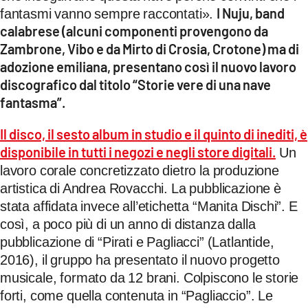
I Nuju, band
fantasmi vanno sempre raccontati».
LACITYMAG.IT
calabrese (alcuni componenti provengono da
ILREGGINO.IT
Zambrone, Vibo e da Mirto di Crosia, Crotone) ma di
adozione emiliana, presentano così il nuovo lavoro
COSENZACHANNEL.IT
discografico dal titolo “Storie vere di una nave
fantasma”.
ILVIBONESE.IT
Il disco, il sesto album in studio e il quinto di inediti, è
CATANZAROCHANNEL.IT
disponibile in tutti i negozi e negli store digitali.
Un
LACAPITALENEWS.IT
lavoro corale concretizzato dietro la produzione
artistica di Andrea Rovacchi. La pubblicazione è
stata affidata invece all’etichetta “Manita Dischi”. E
App
così, a poco più di un anno di distanza dalla
ANDROID
pubblicazione di “Pirati e Pagliacci” (Latlantide,
APPLE
2016), il gruppo ha presentato il nuovo progetto
musicale, formato da 12 brani. Colpiscono le storie
forti, come quella contenuta in “Pagliaccio”. Le