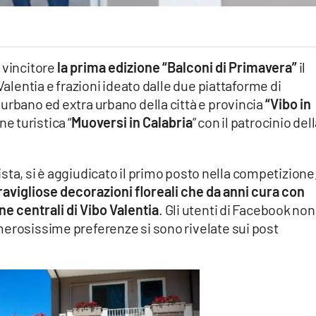
 vincitore
la prima edizione “Balconi di Primavera”
il
Valentia e frazioni ideato dalle due piattaforme di
urbano ed extra urbano della città e provincia
“Vibo in
e turistica “
Muoversi in Calabria
” con il patrocinio del
ista, si è aggiudicato il primo posto nella competizione
avigliose decorazioni floreali che da anni cura con
ne centrali di Vibo Valentia
. Gli utenti di Facebook non
merosissime preferenze si sono rivelate sui post