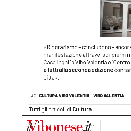
«Ringraziamo – concludono – ancora
manifestazione attraverso i premi me
Casalinghi” a Vibo Valentia e “Centr
a tutti alla seconda edizione
con tan
città».
TAG
CULTURA VIBO VALENTIA ·
VIBO VALENTIA
Tutti gli articoli di
Cultura