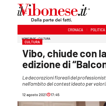
Sezioni
CRONACA
POLITICA
Cronaca
HOME PAGE
CULTURA
CULTURA
Politica
Vibo, chiude con la
Sanità
edizione di “Balcon
Ambiente
Le decorazioni floreali del professionis
Società
nell’ambito del contest ideato per valoriz
Cultura
12 agosto 2021
17:45
Economia e Lavoro