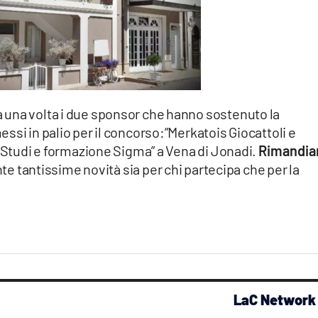
 una volta i due sponsor che hanno sostenuto la
ssi in palio per il concorso:”Merkatois Giocattoli e
o Studi e formazione Sigma” a Vena di Jonadi.
Rimandi
te tantissime novità sia per chi partecipa che per la
LaC Network