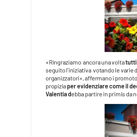
Apple
Vai
«Ringraziamo ancora una volta
tutt
seguito l’iniziativa votando le varie
organizzatori», affermano i promoto
propizia
per evidenziare come il deco
Valentia d
ebba partire in primis da n