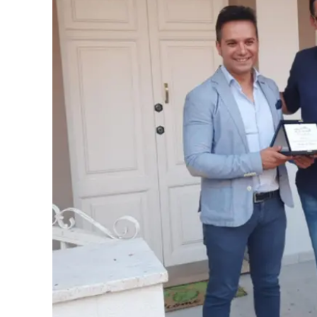
Eventi
Sport
Streaming
LaC TV
Lac Network
LaC OnAir
LaC
Network
lacplay.it
lactv.it