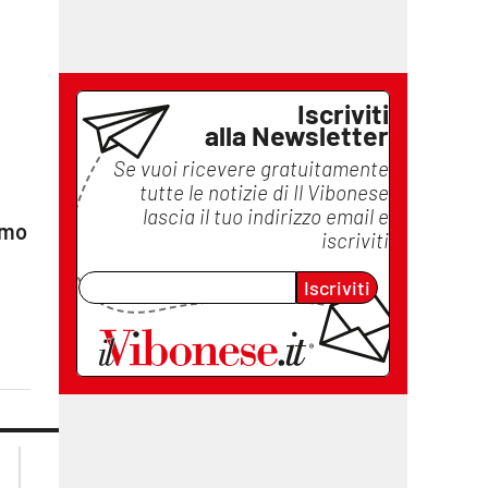
Iscriviti
alla Newsletter
Se vuoi ricevere gratuitamente
tutte le notizie di
Il Vibonese
lascia il tuo indirizzo email e
amo
iscriviti
Iscriviti
lacplay.it
lacitymag.it
lactv.it
lacapitalenews.it