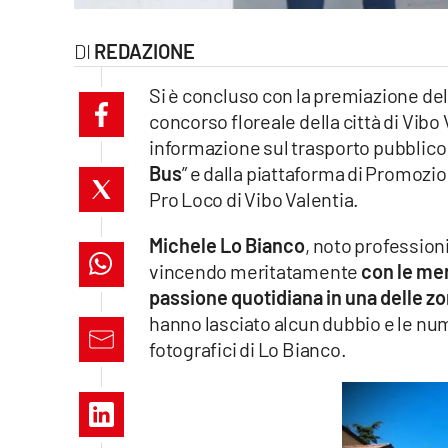
laconair.it
REDAZIONE
lacitymag.it
Si è concluso con la premiazione del
concorso floreale della città di Vibo 
ilreggino.it
informazione sul trasporto pubblico 
cosenzachannel.it
Bus
” e dalla piattaforma di Promozion
Pro Loco di Vibo Valentia.
ilvibonese.it
Michele Lo Bianco
, noto profession
catanzarochannel.it
vincendo meritatamente
con le mer
passione quotidiana in una delle zo
lacapitalenews.it
hanno lasciato alcun dubbio e le nu
fotografici di Lo Bianco.
App
Android