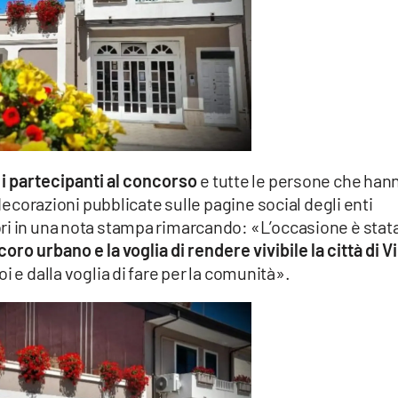
i i partecipanti al concorso
e tutte le persone che han
 decorazioni pubblicate sulle pagine social degli enti
ri in una nota stampa rimarcando: «L’occasione è stat
ro urbano e la voglia di rendere vivibile la città di V
oi e dalla voglia di fare per la comunità».