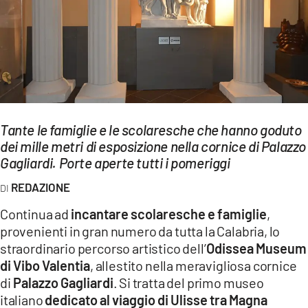
EVENTI
SPORT
Streaming
LAC TV
Tante le famiglie e le scolaresche che hanno goduto
LAC NETWORK
dei mille metri di esposizione nella cornice di Palazzo
Gagliardi. Porte aperte tutti i pomeriggi
LAC ONAIR
REDAZIONE
LaC
Continua ad
incantare scolaresche e famiglie
,
Network
provenienti in gran numero da tutta la Calabria, lo
LACPLAY.IT
straordinario percorso artistico dell’
Odissea Museum
di Vibo Valentia
, allestito nella meravigliosa cornice
LACTV.IT
di
Palazzo Gagliardi
. Si tratta del primo museo
LACONAIR.IT
italiano
dedicato al viaggio di Ulisse tra Magna