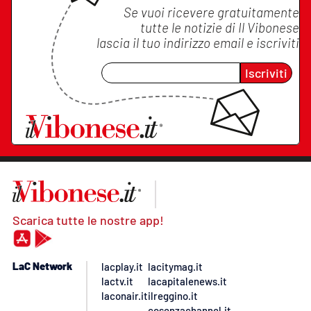
Se vuoi ricevere gratuitamente
tutte le notizie di
Il Vibonese
lascia il tuo indirizzo email e iscriviti
Iscriviti
Scarica tutte le nostre app!
LaC Network
lacplay.it
lacitymag.it
lactv.it
lacapitalenews.it
laconair.it
ilreggino.it
cosenzachannel.it