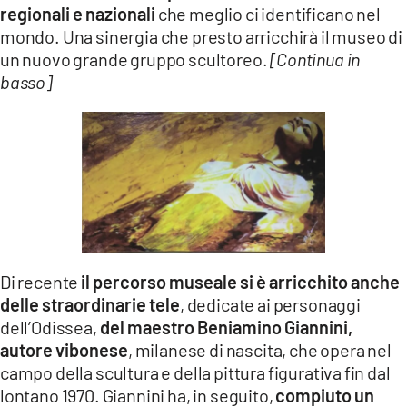
regionali e nazionali
che meglio ci identificano nel
mondo. Una sinergia che presto arricchirà il museo di
un nuovo grande gruppo scultoreo.
[Continua in
basso]
Di recente
il percorso museale si è arricchito anche
delle straordinarie tele
, dedicate ai personaggi
dell’Odissea,
del maestro Beniamino Giannini,
autore vibonese
, milanese di nascita, che opera nel
campo della scultura e della pittura figurativa fin dal
lontano 1970. Giannini ha, in seguito,
compiuto un