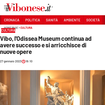
Vai
CRONACA
POLITICA
SANITÀ
AMBIENTE
SOCIETÀ
HOME PAGE
CULTURA
Sezioni
CULTURA
Vibo, l'Odissea Museum continua ad
CRONACA
avere successo e si arricchisce di
POLITICA
nuove opere
SANITÀ
27 gennaio 2023
16:10
AMBIENTE
SOCIETÀ
CULTURA
ECONOMIA E LAVORO