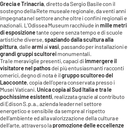
Grecia e Trinacria
, diretto da Sergio Basile con il
LACITYMAG.IT
sostegno della Rete museale regionale, da venti anni
impegnata nel settore anche oltre i confini regionali e
ILREGGINO.IT
nazionali. L’Odissea Museum racchiude in
mille metri
di esposizione
tante opere senza tempo e di scuole
COSENZACHANNEL.IT
artistiche diverse,
spaziando dalla scultura alla
ILVIBONESE.IT
pittura
, dalle
armi
ai
vasi
, passando per installazioni e
grandi gruppi scultorei
monumentali.
CATANZAROCHANNEL.IT
Tra le meraviglie presenti, capaci di
immergere il
visitatore nel pathos
dei più entusiasmanti racconti
LACAPITALENEWS.IT
omerici, degno di nota è il
gruppo scultoreo del
Laocoonte
, copia dell’opera conservata presso i
App
Musei Vaticani.
Unica copia al Sud Italia e tra le
ANDROID
pochissime esistenti
, realizzata grazie al contributo
di Edison S.p.a., azienda leader nel settore
APPLE
energetico e sensibile da sempre al rispetto
dell’ambiente ed alla valorizzazione della cultura e
dell’arte, attraverso la
promozione delle eccellenze