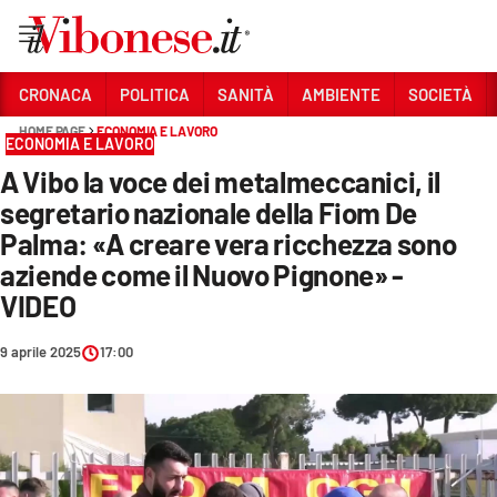
Vai
CRONACA
POLITICA
SANITÀ
AMBIENTE
SOCIETÀ
HOME PAGE
ECONOMIA E LAVORO
Sezioni
ECONOMIA E LAVORO
A Vibo la voce dei metalmeccanici, il
CRONACA
segretario nazionale della Fiom De
POLITICA
Palma: «A creare vera ricchezza sono
aziende come il Nuovo Pignone» -
SANITÀ
VIDEO
AMBIENTE
9 aprile 2025
17:00
SOCIETÀ
CULTURA
ECONOMIA E LAVORO