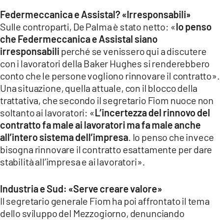
Federmeccanica e Assistal? «Irresponsabili
»
Sulle controparti, De Palma è stato netto: «
Io penso
che Federmeccanica e Assistal siano
irresponsabili
perché se venissero qui a discutere
con i lavoratori della Baker Hughes si renderebbero
conto che le persone vogliono rinnovare il contratto».
Una situazione, quella attuale, con il blocco della
trattativa, che secondo il segretario Fiom nuoce non
soltanto ai lavoratori: «
L’incertezza del rinnovo del
contratto fa male ai lavoratori ma fa male anche
all’intero sistema dell’impresa
. Io penso che invece
bisogna rinnovare il contratto esattamente per dare
stabilità all’impresa e ai lavoratori».
Industria e Sud: «Serve creare valore»
Il segretario generale Fiom ha poi affrontato il tema
dello sviluppo del Mezzogiorno, denunciando