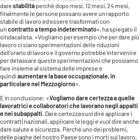
dare
stabilità
perché dopo mesi, 12 mesi, 24 mesi,
finalmente le persone possano avere un rapporto
stabile di lavoro ed essere trasformati con
un
contratto a tempo indeterminato
», ha spiegato il
sindacalista. «Vogliamo per esempio che per dare più
lavoro ci siano sperimentazioni delle riduzioni
dell’orario di lavoro e il governo potrebbe intervenire
per detassare queste sperimentazioni che possiamo
fare insieme al sistema delle imprese e
quindi
aumentare la base occupazionale, in
particolare nel Mezzogiorno
».
E in conclusione: «
Vogliamo dare certezza a quelle
lavoratrici e collaboratori che lavorano negli appalti
e nei subappalti
. Dare certezza vuol dire applicare i
contratti nazionali, applicare le leggi e vuol dire anche
dare salute e sicurezza. Perché uno dei problemi,
delle piaghe del nostro Paese sono i morti sul lavoro,