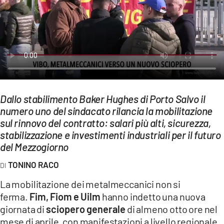
EVENTI
SPORT
Streaming
LAC TV
LAC NETWORK
Dallo stabilimento Baker Hughes di Porto Salvo il
numero uno del sindacato rilancia la mobilitazione
LAC ONAIR
sul rinnovo del contratto: salari più alti, sicurezza,
stabilizzazione e investimenti industriali per il futuro
del Mezzogiorno
LaC
Network
TONINO RACO
LACPLAY.IT
La mobilitazione dei metalmeccanici non si
LACTV.IT
ferma.
Fim, Fiom e Uilm
hanno indetto una nuova
giornata di
sciopero generale
di almeno otto ore nel
LACONAIR.IT
mese di aprile, con manifestazioni a livello regionale