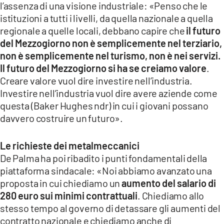
l’assenza di una visione industriale: «Penso che le
istituzioni a tutti i livelli, da quella nazionale a quella
regionale a quelle locali, debbano capire che
il futuro
del Mezzogiorno non è semplicemente nel terziario,
non è semplicemente nel turismo, non è nei servizi.
Il futuro del Mezzogiorno si ha se creiamo valore
.
Creare valore vuol dire investire nell’industria.
Investire nell’industria vuol dire avere aziende come
questa (Baker Hughes ndr) in cui i giovani possano
davvero costruire un futuro».
Le richieste dei metalmeccanici
De Palma ha poi ribadito i punti fondamentali della
piattaforma sindacale: «Noi abbiamo avanzato una
proposta in cui chiediamo un
aumento del salario di
280 euro sui minimi contrattuali
. Chiediamo allo
stesso tempo al governo di detassare gli aumenti del
contratto nazionale e chiediamo anche di