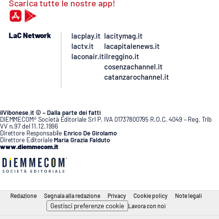
Scarica tutte le nostre app!
LaC Network
lacplay.it
lacitymag.it
lactv.it
lacapitalenews.it
laconair.it
ilreggino.it
cosenzachannel.it
catanzarochannel.it
ilVibonese.it © – Dalla parte dei fatti
DIEMMECOM® Società Editoriale Srl P. IVA 01737800795 R.O.C. 4049 – Reg. Trib
VV n.97 del 11.12.1996
Direttore Responsabile
Enrico De Girolamo
Direttore Editoriale
Maria Grazia Falduto
www.diemmecom.it
Redazione
Segnala alla redazione
Privacy
Cookie policy
Note legali
Gestisci preferenze cookie
Lavora con noi