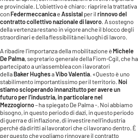
e provinciale. L’obiettivo è chiaro: riaprire la trattativa
LACITYMAG.IT
con
Federmeccanica
e
Assistal
per il
rinnovo del
contratto collettivo nazionale di lavoro
ILREGGINO.IT
. A sostegno
della vertenza restano in vigore anche il blocco degli
COSENZACHANNEL.IT
straordinari e della flessibilità nei luoghi di lavoro.
ILVIBONESE.IT
A ribadire l’importanza della mobilitazione è
Michele
De Palma
, segretario generale della Fiom-Cgil, che ha
CATANZAROCHANNEL.IT
partecipato a un’assemblea con i lavoratori
della
Baker Hughes
a
Vibo Valentia
. «Questo è uno
LACAPITALENEWS.IT
stabilimento importantissimo per il territorio.
Noi
stiamo scioperando innanzitutto per avere un
App
futuro per l’industria, in particolare nel
ANDROID
Mezzogiorno
– ha spiegato De Palma -. Noi abbiamo
bisogno, in questo periodo di dazi, in questo periodo
APPLE
di guerra e di inflazione, di investire nell’industria
perché dà diritti ai lavoratori che ci lavorano dentro. È
per questo che vogliamo rinnovare il contratto