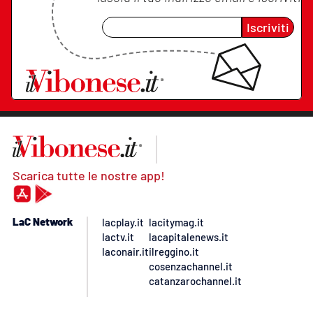
Iscriviti
Scarica tutte le nostre app!
LaC Network
lacplay.it
lacitymag.it
lactv.it
lacapitalenews.it
laconair.it
ilreggino.it
cosenzachannel.it
catanzarochannel.it