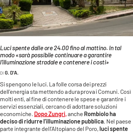
EVENTI
SPORT
Streaming
LAC TV
Luci spente dalle ore 24.00 fino al mattino. In tal
modo «sarà possibile continuare a garantire
LAC NETWORK
l’illuminazione stradale e contenere i costi»
LAC ONAIR
G. D'A.
Si spengono le luci. La folle corsa dei prezzi
LaC
dell’energia sta mettendo a dura prova i Comuni. Così
Network
molti enti, al fine di contenere le spese e garantire i
LACPLAY.IT
servizi essenziali, cercano di adottare soluzioni
economiche.
Dopo Zungri,
anche
Rombiolo ha
LACTV.IT
deciso di ridurre l’illuminazione pubblica
.
Nel paese
LACONAIR.IT
parte integrante dell’Altopiano del Poro,
luci spente