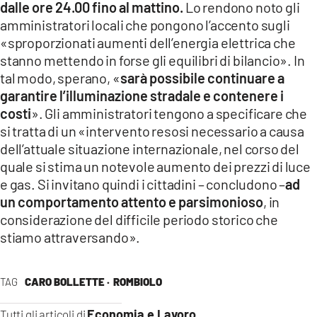
dalle ore 24.00 fino al mattino.
Lo rendono noto gli
LACITYMAG.IT
amministratori locali che pongono l’accento sugli
«sproporzionati aumenti dell’energia elettrica che
ILREGGINO.IT
stanno mettendo in forse gli equilibri di bilancio». In
tal modo, sperano, «
sarà possibile continuare a
COSENZACHANNEL.IT
garantire l’illuminazione stradale e contenere i
ILVIBONESE.IT
costi
». Gli amministratori tengono a specificare che
si tratta di un «intervento resosi necessario a causa
CATANZAROCHANNEL.IT
dell’attuale situazione internazionale, nel corso del
quale si stima un notevole aumento dei prezzi di luce
LACAPITALENEWS.IT
e gas. Si invitano quindi i cittadini – concludono –
ad
un comportamento attento e parsimonioso
, in
App
considerazione del difficile periodo storico che
stiamo attraversando».
ANDROID
APPLE
TAG
CARO BOLLETTE ·
ROMBIOLO
Economia e Lavoro
Tutti gli articoli di