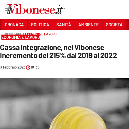
Vai
CRONACA
POLITICA
SANITÀ
AMBIENTE
SOCIETÀ
HOME PAGE
ECONOMIA E LAVORO
Sezioni
ECONOMIA E LAVORO
Cassa integrazione, nel Vibonese
CRONACA
incremento del 215% dal 2019 al 2022
POLITICA
3 febbraio 2023
18:35
SANITÀ
AMBIENTE
SOCIETÀ
CULTURA
ECONOMIA E LAVORO