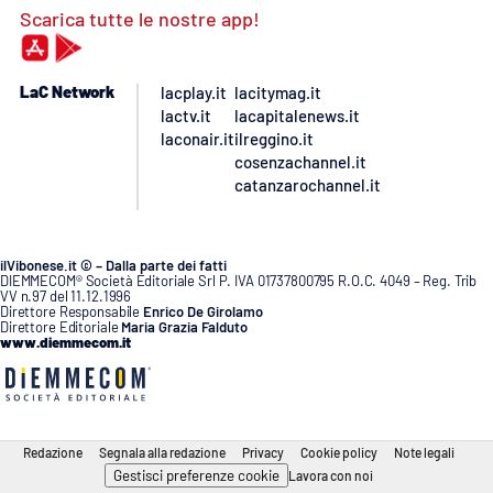
Scarica tutte le nostre app!
LaC Network
lacplay.it
lacitymag.it
lactv.it
lacapitalenews.it
laconair.it
ilreggino.it
cosenzachannel.it
catanzarochannel.it
ilVibonese.it © – Dalla parte dei fatti
DIEMMECOM® Società Editoriale Srl P. IVA 01737800795 R.O.C. 4049 – Reg. Trib
VV n.97 del 11.12.1996
Direttore Responsabile
Enrico De Girolamo
Direttore Editoriale
Maria Grazia Falduto
www.diemmecom.it
Redazione
Segnala alla redazione
Privacy
Cookie policy
Note legali
Gestisci preferenze cookie
Lavora con noi