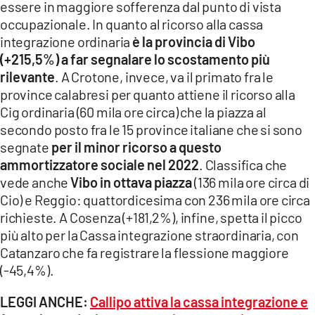
essere in maggiore sofferenza dal punto di vista
occupazionale. In quanto al ricorso alla cassa
integrazione ordinaria
è la provincia di Vibo
(+215,5%) a far segnalare lo scostamento più
rilevante
. A Crotone, invece, va il primato fra le
province calabresi per quanto attiene il ricorso alla
Cig ordinaria (60 mila ore circa) che la piazza al
secondo posto fra le 15 province italiane che si sono
segnate
per il minor ricorso a questo
ammortizzatore sociale nel 2022
. Classifica che
vede anche
Vibo in ottava piazza
(136 mila ore circa di
Cio) e Reggio: quattordicesima con 236 mila ore circa
richieste. A Cosenza (+181,2%), infine, spetta il picco
più alto per la Cassa integrazione straordinaria, con
Catanzaro che fa registrare la flessione maggiore
(-45,4%).
LEGGI ANCHE:
Callipo attiva la cassa integrazione e