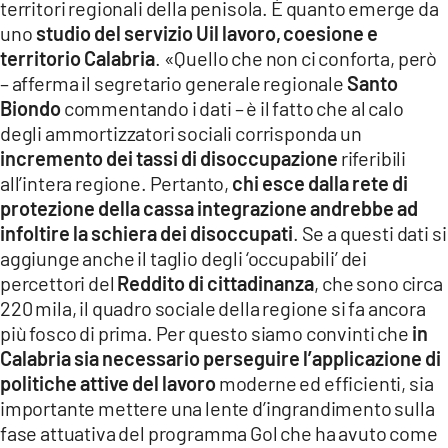
territori regionali della penisola. È quanto emerge da
LACITYMAG.IT
uno
studio del servizio Uil lavoro,
coesione e
territorio Calabria
. «Quello che non ci conforta, però
ILREGGINO.IT
– afferma il segretario generale regionale
Santo
Biondo
commentando i dati – è il fatto che al calo
COSENZACHANNEL.IT
degli ammortizzatori sociali corrisponda un
ILVIBONESE.IT
incremento dei tassi di disoccupazione
riferibili
all’intera regione. Pertanto,
chi esce dalla rete di
CATANZAROCHANNEL.IT
protezione della cassa integrazione andrebbe ad
infoltire la schiera dei disoccupati
. Se a questi dati si
LACAPITALENEWS.IT
aggiunge anche il taglio degli ‘occupabili’ dei
percettori del
Reddito di cittadinanza
, che sono circa
App
220 mila, il quadro sociale della regione si fa ancora
più fosco di prima. Per questo siamo convinti che
in
ANDROID
Calabria sia necessario perseguire l’applicazione di
APPLE
politiche attive del lavoro
moderne ed efficienti, sia
importante mettere una lente d’ingrandimento sulla
fase attuativa del programma Gol che ha avuto come