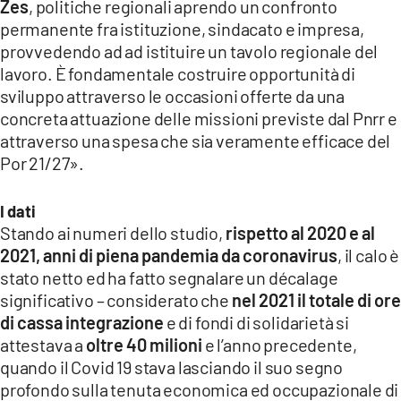
Zes
, politiche regionali aprendo un confronto
permanente fra istituzione, sindacato e impresa,
provvedendo ad ad istituire un tavolo regionale del
lavoro. È fondamentale costruire opportunità di
sviluppo attraverso le occasioni offerte da una
concreta attuazione delle missioni previste dal Pnrr e
attraverso una spesa che sia veramente efficace del
Por 21/27».
I dati
Stando ai numeri dello studio,
rispetto al 2020 e al
2021, anni di piena pandemia da coronavirus
, il calo è
stato netto ed ha fatto segnalare un décalage
significativo – considerato che
nel 2021 il totale di ore
di cassa integrazione
e di fondi di solidarietà si
attestava a
oltre 40 milioni
e l’anno precedente,
quando il Covid 19 stava lasciando il suo segno
profondo sulla tenuta economica ed occupazionale di