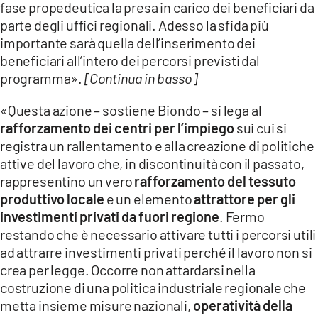
fase propedeutica la presa in carico dei beneficiari da
parte degli uffici regionali. Adesso la sfida più
importante sarà quella dell’inserimento dei
beneficiari all’intero dei percorsi previsti dal
programma».
[Continua in basso]
«Questa azione – sostiene Biondo – si lega al
rafforzamento dei centri per l’impiego
sui cui si
registra un rallentamento e alla creazione di politiche
attive del lavoro che, in discontinuità con il passato,
rappresentino un vero
rafforzamento del tessuto
produttivo locale
e un elemento
attrattore per gli
investimenti privati da fuori regione
. Fermo
restando che è necessario attivare tutti i percorsi utili
ad attrarre investimenti privati perché il lavoro non si
crea per legge. Occorre non attardarsi nella
costruzione di una politica industriale regionale che
metta insieme misure nazionali,
operatività della