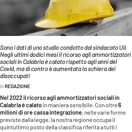
EVENTI
SPORT
Streaming
LAC TV
Sono i dati di uno studio condotto dal sindacato Uil.
Negli ultimi dodici mesi il ricorso agli ammortizzatori
LAC NETWORK
sociali in Calabria è calato rispetto agli anni del
Covid, ma di contro è aumentata la schiera dei
LAC ONAIR
disoccupati
REDAZIONE
LaC
Network
Nel 2022 il ricorso agli ammortizzatori sociali in
LACPLAY.IT
Calabria è calato
in maniera sensibile. Con oltre
6
milioni di ore
cassa integrazione
, nelle varie forme
LACTV.IT
previste dalla legge, la nostra regione occupa il
quintultimo posto della classifica riferita a tutti i
LACONAIR.IT