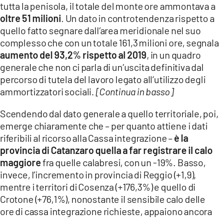
tutta la penisola, il totale del monte ore ammontava a
oltre 51 milioni
. Un dato in controtendenza rispetto a
quello fatto segnare dall’area meridionale nel suo
complesso che con un totale 161,3 milioni ore, segnala
aumento del 93,2% rispetto al 2019
, in un quadro
generale che non ci parla di un’uscita definitiva dal
percorso di tutela del lavoro legato all’utilizzo degli
ammortizzatori sociali.
[Continua in basso]
Scendendo dal dato generale a quello territoriale, poi,
emerge chiaramente che – per quanto attiene i dati
riferibili al ricorso alla Cassa integrazione –
è la
provincia di Catanzaro quella a far registrare il calo
maggiore
fra quelle calabresi, con un -19%. Basso,
invece, l’incremento in provincia di Reggio (+1,9),
mentre i territori di Cosenza (+176,3%) e quello di
Crotone (+76,1%), nonostante il sensibile calo delle
ore di cassa integrazione richieste, appaiono ancora