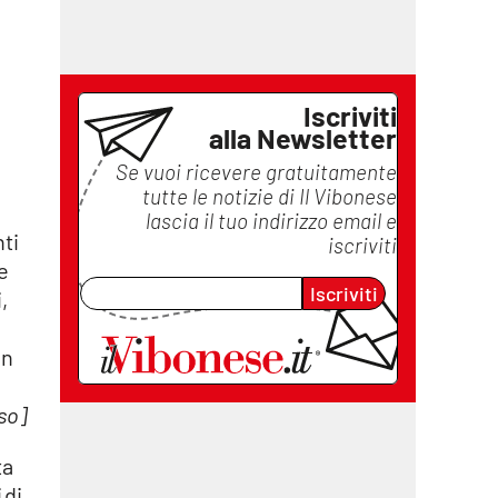
Iscriviti
alla Newsletter
Se vuoi ricevere gratuitamente
tutte le notizie di
Il Vibonese
lascia il tuo indirizzo email e
nti
iscriviti
e
Iscriviti
,
in
so]
ta
 di