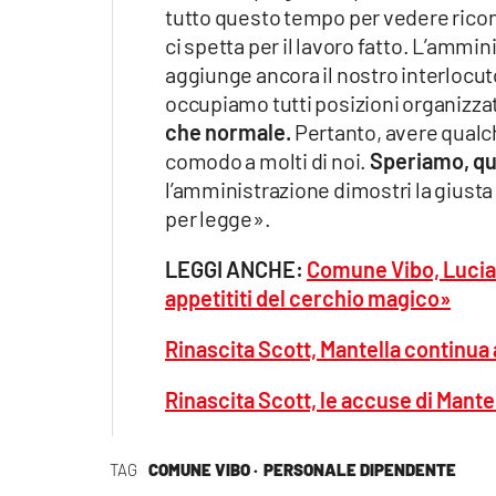
tutto questo tempo per vedere ricono
ci spetta per il lavoro fatto. L’amm
aggiunge ancora il nostro interlocuto
occupiamo tutti posizioni organizza
che normale.
Pertanto, avere qualche
comodo a molti di noi.
Speriamo, qu
l’amministrazione dimostri la giusta 
per legge».
LEGGI ANCHE:
Comune Vibo, Lucian
appetititi del cerchio magico»
Rinascita Scott, Mantella continua a
Rinascita Scott, le accuse di Mantel
TAG
COMUNE VIBO ·
PERSONALE DIPENDENTE