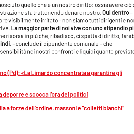
sciuto quello che è un nostro diritto: ossia avere ciò
inistrazione sta trattenendo denaro nostro.
Qui dentro
–
re visibilmente irritato – non siamo tutti dirigenti e n
tive.
La maggior parte di noi vive con uno stipendio p
 risorsa in più che, ribadisco, ci spetta di diritto, far
indi
, – conclude il dipendente comunale – che
sensibilità nei nostri confronti e liquidi quanto previst
o (Pd): «La Limardo concentrata a garantire gli
 deporre e scocca l’ora dei politici
la a forze dell’ordine, massoni e “colletti bianchi”