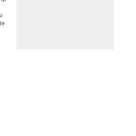
ì
te
e