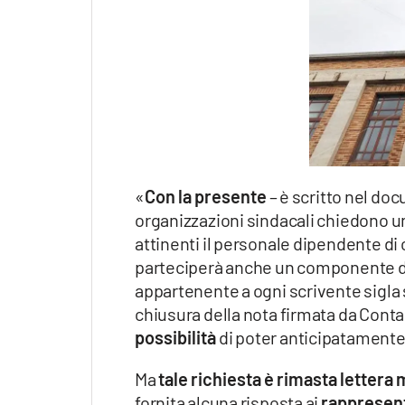
«
Con la presente
– è scritto nel doc
organizzazioni sindacali chiedono u
attinenti il personale dipendente di
parteciperà anche un componente d
appartenente a ogni scrivente sigla si
chiusura della nota firmata da Conta
possibilità
di poter anticipatamente
Ma
tale richiesta è rimasta lettera
fornita alcuna risposta ai
rappresent