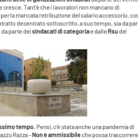
e cresce. Tant’è che i lavoratori non mancano di
per la mancata retribuzione del salario accessorio, cos
ratto decentrato sottoscritto, a suo tempo, sia da par
 da parte dei
sindacati di categoria
e dalle
Rsu
del
issimo tempo
. Pensi, c’è stata anche una pandemia di
lazzo Razza –
Non è ammissibile
che possa trascorrer