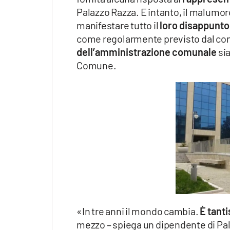
Palazzo Razza. E intanto, il malumor
manifestare tutto il
loro disappunto
come regolarmente previsto dal cont
dell’amministrazione comunale
sia
Comune.
«In tre anni il mondo cambia.
È tant
mezzo – spiega un dipendente di Pa