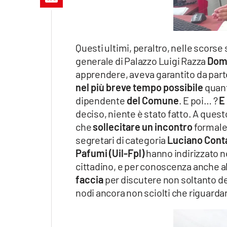
Apple
Questi ultimi, peraltro, nelle scors
generale di Palazzo Luigi Razza
Dome
Vai
apprendere, aveva garantito da parte
nel più breve tempo possibile
quant
dipendente
del Comune
. E poi… ?
E 
deciso, niente è stato fatto. A questo
che
sollecitare un incontro
formale 
segretari di categoria
Luciano Conta
Pafumi (Uil-Fpl)
hanno indirizzato n
cittadino, e per conoscenza anche al 
faccia
per discutere non soltanto de
nodi ancora non sciolti che riguard