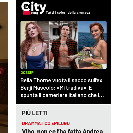
PIÙ LETTI
DRAMMATICO EPILOGO
Vibo, non ce l’ha fatta Andrea