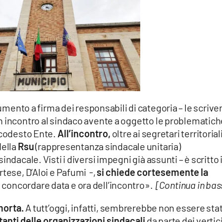
umento a firma dei responsabili di categoria – le scrive
n incontro al sindaco avente a oggetto le problematich
 codesto Ente.
All’incontro,
oltre ai segretari territoriali
ella
Rsu
(rappresentanza sindacale unitaria)
ndacale. Visti i diversi impegni già assunti – è scritto 
rtese, D’Aloi e Pafumi -,
si chiede cortesemente la
 concordare data e ora dell’incontro».
[Continua in bas
 morta.
A tutt’oggi, infatti, sembrerebbe non essere sta
anti delle organizzazioni sindacali
da parte dei vertici