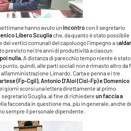
e settimane hanno avuto un
incontro
con il segretario
nico Libero Scuglia
che, da quanto è stato possibile
 dei vertici comunali del capoluogo l’impegno a s
alda
o previsto nei tre anni di produttività a ciascun
poi nulla.
A distanza di parecchio tempo niente è stato
 punto, quindi, alle parti sociali non è rimasto altro da 
all’amministrazione Limardo. Carta e penna e i tre
rtese (Fp-Cgil), Antonio D’Aloi (Cisl-Fp) e Domenico
ei giorni scorsi una lettera direttamente al primo
segretario Scuglia, al fine di richiedere
un faccia a
lla faccenda in questione ma, più in generale, anche d
ano sempre il personale dipendente.