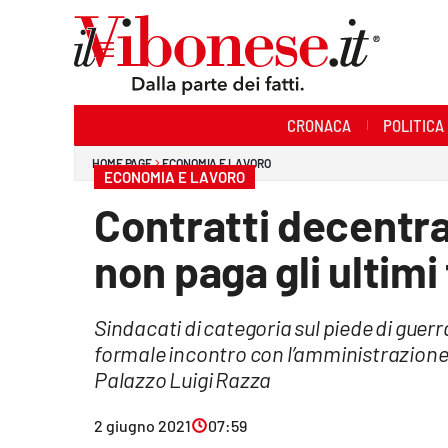
Sezioni
CRONACA
POLITICA
Cronaca
HOME PAGE
ECONOMIA E LAVORO
ECONOMIA E LAVORO
Politica
Contratti decentra
Sanità
non paga gli ultimi
Ambiente
Sindacati di categoria sul piede di guer
Società
formale incontro con l’amministrazione 
Cultura
Palazzo Luigi Razza
Economia e Lavoro
2 giugno 2021
07:59