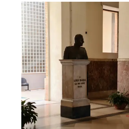
Eventi
Sport
Streaming
LaC TV
Lac Network
LaC OnAir
LaC
Network
lacplay.it
lactv.it