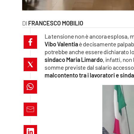
laconair.it
lacitymag.it
FRANCESCO MOBILIO
La tensione non è ancora esplosa, m
ilreggino.it
Vibo Valentia
è decisamente palpabil
cosenzachannel.it
potrebbe anche essere dichiarato lo 
sindaco Maria Limardo
, infatti, no
ilvibonese.it
somme previste dal salario accessori
malcontento tra i lavoratori e sinda
catanzarochannel.it
lacapitalenews.it
App
Android