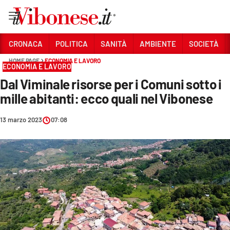
Vai
CRONACA
POLITICA
SANITÀ
AMBIENTE
SOCIETÀ
HOME PAGE
ECONOMIA E LAVORO
Sezioni
ECONOMIA E LAVORO
Dal Viminale risorse per i Comuni sotto i
CRONACA
mille abitanti: ecco quali nel Vibonese
POLITICA
13 marzo 2023
07:08
SANITÀ
AMBIENTE
SOCIETÀ
CULTURA
ECONOMIA E LAVORO