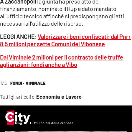
A Zaccanopoli
la giunta ha preso atto del
finanziamento, nominato il Rup e dato mandato
all’ufficio tecnico affinché si predispongano gli atti
necessari all’utilizzo delle risorse.
LEGGI ANCHE:
Valorizzare i beni confiscati: dal Pnrr
8,5 milioni per sette Comuni del Vibonese
Dal Viminale 2 milioni per il contrasto delle truffe
agli anziani: fondi anche a Vibo
TAG
FONDI ·
VIMINALE
Economia e Lavoro
Tutti gli articoli di