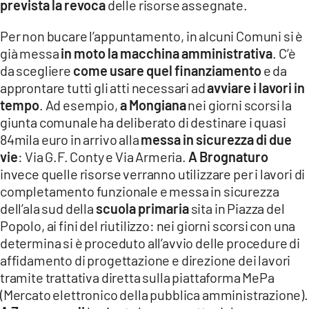
prevista la revoca
delle risorse assegnate.
Per non bucare l’appuntamento, in alcuni Comuni si è
già messa
in moto la macchina amministrativa
. C’è
da scegliere
come usare quel finanziamento
e da
approntare tutti gli atti necessari ad
avviare i lavori in
tempo
. Ad esempio,
a Mongiana
nei giorni scorsi la
giunta comunale ha deliberato di destinare i quasi
84mila euro in arrivo alla
messa in sicurezza di due
vie
:
Via G.F. Conty e Via Armeria.
A Brognaturo
invece quelle risorse verranno utilizzare per i lavori di
completamento funzionale e messa in sicurezza
dell’ala sud della
scuola primaria
sita in Piazza del
Popolo, ai fini del riutilizzo: nei giorni scorsi con una
determina si è proceduto all’avvio delle procedure di
affidamento di progettazione e direzione dei lavori
tramite trattativa diretta sulla piattaforma MePa
(Mercato elettronico della pubblica amministrazione).