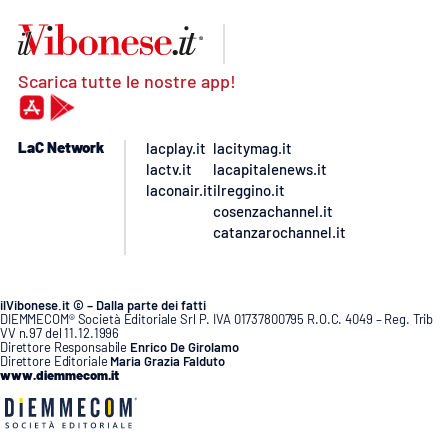
Scarica tutte le nostre app!
LaC Network
lacplay.it
lacitymag.it
lactv.it
lacapitalenews.it
laconair.it
ilreggino.it
cosenzachannel.it
catanzarochannel.it
ilVibonese.it © – Dalla parte dei fatti
DIEMMECOM® Società Editoriale Srl P. IVA 01737800795 R.O.C. 4049 – Reg. Trib
VV n.97 del 11.12.1996
Direttore Responsabile
Enrico De Girolamo
Direttore Editoriale
Maria Grazia Falduto
www.diemmecom.it