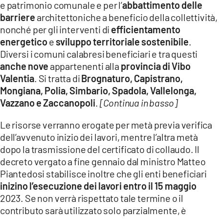
e patrimonio comunale e per l’
abbattimento delle
LACITYMAG.IT
barriere
architettoniche a beneficio della collettività,
nonché per gli interventi di
efficientamento
ILREGGINO.IT
energetico
e
sviluppo territoriale sostenibile
.
Diversi i comuni calabresi beneficiari e tra questi
COSENZACHANNEL.IT
anche nove
appartenenti alla
provincia di Vibo
ILVIBONESE.IT
Valentia
. Si tratta di
Brognaturo, Capistrano,
Mongiana, Polia, Simbario, Spadola, Vallelonga,
CATANZAROCHANNEL.IT
Vazzano e Zaccanopoli
.
[Continua in basso]
LACAPITALENEWS.IT
Le risorse verranno erogate per metà previa verifica
dell’avvenuto inizio dei lavori, mentre l’altra metà
App
dopo la trasmissione del certificato di collaudo. Il
decreto vergato a fine gennaio dal ministro Matteo
ANDROID
Piantedosi stabilisce inoltre che gli enti beneficiari
APPLE
inizino l’esecuzione dei lavori entro il 15 maggio
2023. Se non verrà rispettato tale termine o il
contributo sarà utilizzato solo parzialmente, è