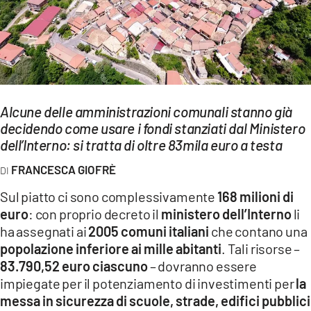
EVENTI
SPORT
Streaming
LAC TV
Alcune delle amministrazioni comunali stanno già
decidendo come usare i fondi stanziati dal Ministero
LAC NETWORK
dell’Interno: si tratta di oltre 83mila euro a testa
LAC ONAIR
FRANCESCA GIOFRÈ
Sul piatto ci sono complessivamente
168 milioni di
LaC
euro
: con proprio decreto il
ministero dell’Interno
li
Network
ha assegnati ai
2005 comuni italiani
che contano una
LACPLAY.IT
popolazione inferiore ai mille abitanti
. Tali risorse –
83.790,52 euro ciascuno
– dovranno essere
LACTV.IT
impiegate per il potenziamento di investimenti per
la
LACONAIR.IT
messa in sicurezza di scuole, strade, edifici pubblici