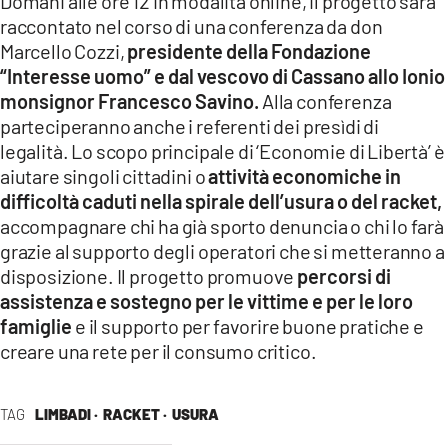
Domani alle ore 12 in modalità online, il progetto sarà
raccontato nel corso di una conferenza da don
Marcello Cozzi,
presidente della Fondazione
“Interesse uomo” e dal vescovo di Cassano allo Ionio
monsignor Francesco Savino.
Alla conferenza
parteciperanno anche i referenti dei presìdi di
legalità. Lo scopo principale di ‘Economie di Libertà’ è
aiutare singoli cittadini o
attività economiche in
difficoltà caduti nella spirale dell’usura o del racket,
accompagnare chi ha già sporto denuncia o chi lo farà
grazie al supporto degli operatori che si metteranno a
disposizione. Il progetto promuove
percorsi di
assistenza e sostegno per le vittime e per le loro
famiglie
e il supporto per favorire buone pratiche e
creare una rete per il consumo critico.
TAG
LIMBADI ·
RACKET ·
USURA