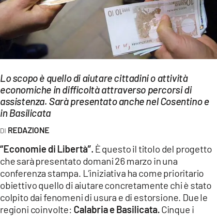
EVENTI
SPORT
Streaming
LAC TV
Lo scopo è quello di aiutare cittadini o attività
economiche in difficoltà attraverso percorsi di
LAC NETWORK
assistenza. Sarà presentato anche nel Cosentino e
in Basilicata
LAC ONAIR
REDAZIONE
LaC
“Economie di Libertà”.
È questo il titolo del progetto
Network
che sarà presentato domani 26 marzo in una
LACPLAY.IT
conferenza stampa. L’iniziativa ha come prioritario
obiettivo quello di aiutare concretamente chi è stato
LACTV.IT
colpito dai fenomeni di usura e di estorsione. Due le
regioni coinvolte:
Calabria e Basilicata.
Cinque i
LACONAIR.IT