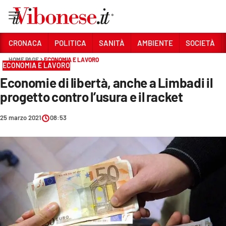
Vai
CRONACA
POLITICA
SANITÀ
AMBIENTE
SOCIETÀ
HOME PAGE
ECONOMIA E LAVORO
Sezioni
ECONOMIA E LAVORO
Economie di libertà, anche a Limbadi il
CRONACA
progetto contro l’usura e il racket
POLITICA
25 marzo 2021
08:53
SANITÀ
AMBIENTE
SOCIETÀ
CULTURA
ECONOMIA E LAVORO