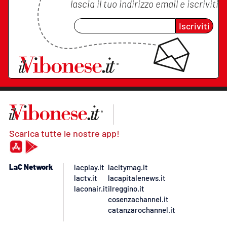
lascia il tuo indirizzo email e iscriviti
Iscriviti
Scarica tutte le nostre app!
LaC Network
lacplay.it
lacitymag.it
lactv.it
lacapitalenews.it
laconair.it
ilreggino.it
cosenzachannel.it
catanzarochannel.it