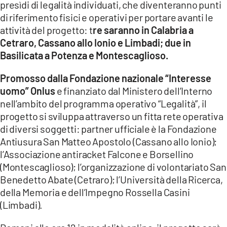
presìdi di legalità individuati, che diventeranno punti
LACITYMAG.IT
di riferimento fisici e operativi per portare avanti le
attività del progetto: t
re saranno in Calabria a
ILREGGINO.IT
Cetraro, Cassano allo Ionio e Limbadi; due in
Basilicata a Potenza e Montescaglioso.
COSENZACHANNEL.IT
Promosso dalla Fondazione nazionale “Interesse
ILVIBONESE.IT
uomo” Onlus
e finanziato dal Ministero dell’Interno
CATANZAROCHANNEL.IT
nell’ambito del programma operativo “Legalità”, il
progetto si sviluppa attraverso un fitta rete operativa
LACAPITALENEWS.IT
di diversi soggetti: partner ufficiale è la Fondazione
Antiusura San Matteo Apostolo (Cassano allo Ionio);
App
l’Associazione antiracket Falcone e Borsellino
(Montescaglioso); l’organizzazione di volontariato San
ANDROID
Benedetto Abate (Cetraro); l’Università della Ricerca,
APPLE
della Memoria e dell’Impegno Rossella Casini
(Limbadi).