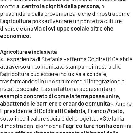
mette
al centro la dignità della persona
, a
prescindere dalla provenienza, e che dimostra come
l’
agricoltura
possa diventare un ponte tra culture
diverse e una
via di sviluppo sociale oltre che
economico
.
Agricoltura e inclusività
«L’esperienza di Stefania – afferma Coldiretti Calabria
attraverso un comunicato stampa – dimostra che
l’agricoltura può essere inclusiva e solidale,
trasformandosi in uno strumento di integrazione e
riscatto sociale. La sua fattoria rappresenta un
esempio concreto di come la terra possa unire,
abbattendo le barriere e creando comunità
». Anche
il
presidente di Coldiretti Calabria, Franco Aceto
,
sottolinea il valore sociale del progetto: «Stefania
dimostra ogni giorno che
l’agricoltura non ha confini
e può offrire risposte concrete ai bisogni delle