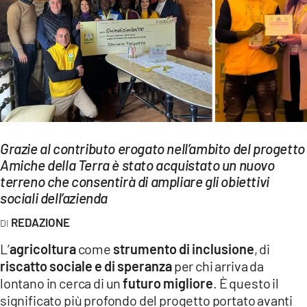
EVENTI
SPORT
Streaming
LAC TV
LAC NETWORK
Grazie al contributo erogato nell’ambito del progetto
LAC ONAIR
Amiche della Terra è stato acquistato un nuovo
terreno che consentirà di ampliare gli obiettivi
sociali dell’azienda
LaC
Network
REDAZIONE
LACPLAY.IT
L’
agricoltura
come
strumento di inclusione
, di
riscatto sociale e di speranza
per chi arriva da
LACTV.IT
lontano in cerca di un
futuro migliore
. È questo il
LACONAIR.IT
significato più profondo del progetto portato avanti