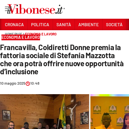
Vai
CRONACA
POLITICA
SANITÀ
AMBIENTE
SOCIETÀ
HOME PAGE
ECONOMIA E LAVORO
Sezioni
ECONOMIA E LAVORO
Francavilla, Coldiretti Donne premia la
CRONACA
fattoria sociale di Stefania Mazzotta
POLITICA
che ora potrà offrire nuove opportunità
d’inclusione
SANITÀ
AMBIENTE
10 maggio 2025
10:48
SOCIETÀ
CULTURA
ECONOMIA E LAVORO