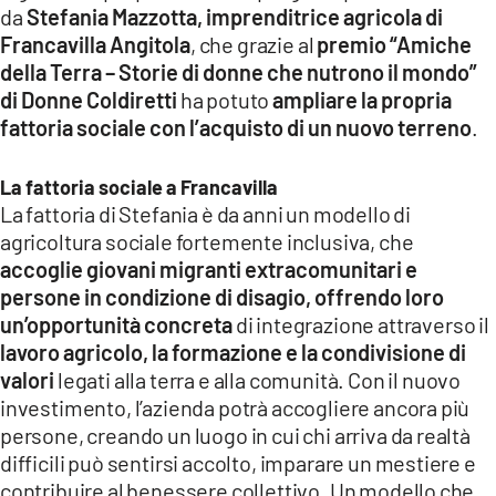
da
Stefania Mazzotta, imprenditrice agricola di
LACITYMAG.IT
Francavilla Angitola
, che grazie al
premio “Amiche
della Terra – Storie di donne che nutrono il mondo”
ILREGGINO.IT
di Donne Coldiretti
ha potuto
ampliare la propria
COSENZACHANNEL.IT
fattoria sociale con l’acquisto di un nuovo terreno
.
ILVIBONESE.IT
La fattoria sociale a Francavilla
La fattoria di Stefania è da anni un modello di
CATANZAROCHANNEL.IT
agricoltura sociale fortemente inclusiva, che
LACAPITALENEWS.IT
accoglie giovani migranti extracomunitari e
persone in condizione di disagio, offrendo loro
un’opportunità concreta
di integrazione attraverso il
App
lavoro agricolo, la formazione e la condivisione di
ANDROID
valori
legati alla terra e alla comunità. Con il nuovo
investimento, l’azienda potrà accogliere ancora più
APPLE
persone, creando un luogo in cui chi arriva da realtà
difficili può sentirsi accolto, imparare un mestiere e
contribuire al benessere collettivo. Un modello che