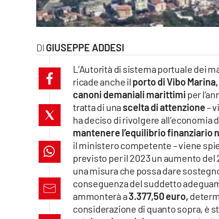
laconair.it
lacitymag.it
GIUSEPPE ADDESI
ilreggino.it
L’Autorità di sistema portuale dei m
ricade anche il
porto di Vibo Marina,
cosenzachannel.it
canoni demaniali marittimi
per l’an
tratta di una
scelta di attenzione
– v
ilvibonese.it
ha deciso di rivolgere all’economia del
catanzarochannel.it
mantenere l’equilibrio finanziario n
il ministero competente – viene spie
lacapitalenews.it
previsto per il 2023 un aumento del 
una misura che possa dare sostegno 
conseguenza del suddetto adeguamen
App
ammonterà a
3.377,50 euro,
determi
Android
considerazione di quanto sopra, è st