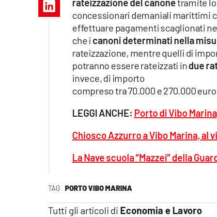
rateizzazione del canone
tramite lo
Apple
concessionari demaniali marittimi c
effettuare pagamenti scaglionati nell
che i
canoni determinati nella mis
rateizzazione, mentre quelli di imp
Vai
potranno essere rateizzati in
due rat
invece, di importo
compreso tra 70.000 e 270.000 euro p
LEGGI ANCHE:
Porto di Vibo Marin
Chiosco Azzurro a Vibo Marina, al v
La Nave scuola “Mazzei” della Guardi
TAG
PORTO VIBO MARINA
Tutti gli articoli di
Economia e Lavoro