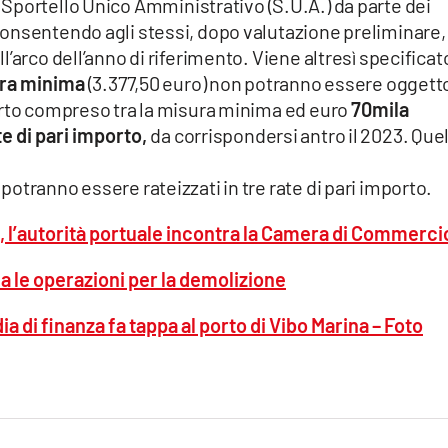
 Sportello Unico Amministrativo (S.U.A.) da parte dei
onsentendo agli stessi, dopo valutazione preliminare, 
’arco dell’anno di riferimento. Viene altresì specificat
ura minima
(3.377,50 euro) non potranno essere oggetto
orto compreso tra la misura minima ed euro
70mila
e di pari importo,
da corrispondersi antro il 2023. Quell
otranno essere rateizzati in tre rate di pari importo.
a, l’autorità portuale incontra la Camera di Commerci
ia le operazioni per la demolizione
a di finanza fa tappa al porto di Vibo Marina – Foto