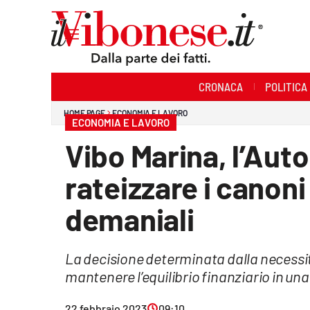
Sezioni
CRONACA
POLITICA
Cronaca
HOME PAGE
ECONOMIA E LAVORO
ECONOMIA E LAVORO
Politica
Vibo Marina, l’Auto
Sanità
rateizzare i canoni
Ambiente
demaniali
Società
La decisione determinata dalla necessità
Cultura
mantenere l’equilibrio finanziario in u
Economia e Lavoro
22 febbraio 2023
09:10