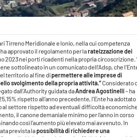
ari Tirreno Meridionale e Ionio, nella cui competenza
ha approvato il regolamento per la
rateizzazione dei
no 2023 nei porti ricadenti nella propria circoscrizione. 
iene sottolineato in un comunicato dell’Adsp, che l’Ent
 territorio al fine di
permettere alle imprese di
ello svolgimento della propria attività.”
Considerato 
gato dall’Authority guidata da
Andrea Agostinelli
– ha
25,15% rispetto all’anno precedente, l’Ente ha adottato
al settore rispetto ad eventuali difficoltà economiche
to, il canone demaniale minimo per l’anno in corso
nando così l’aumento più elevato mai avvenuto. In
ata prevista la
possibilità di richiedere una