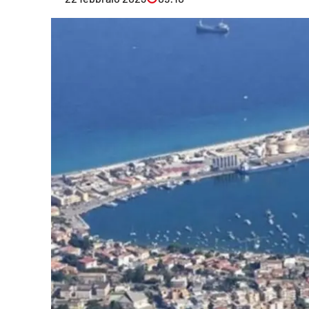
Eventi
Sport
Streaming
LaC TV
Lac Network
LaC OnAir
LaC
Network
lacplay.it
lactv.it