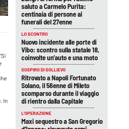
saluto a Carmelo Purita:
centinaia di persone ai
funerali del 27enne
LO SCONTRO
Nuovo incidente alle porte di
Vibo: scontro sulla statale 18,
“Si
coinvolte un’auto e una moto
e
SOSPIRO DI SOLLIEVO
Ritrovato a Napoli Fortunato
che
Solano, il 56enne di Mileto
scomparso durante il viaggio
di rientro dalla Capitale
. In
L’OPERAZIONE
Maxi sequestro a San Gregorio
d’Ippona: rinvenute armi,