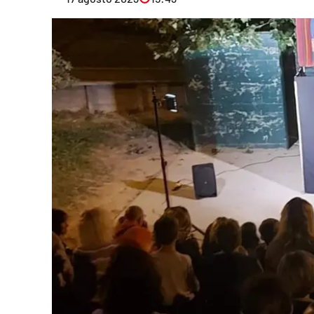
Eventi
Sport
Streaming
LaC TV
Lac Network
LaC OnAir
LaC
Network
lacplay.it
lactv.it