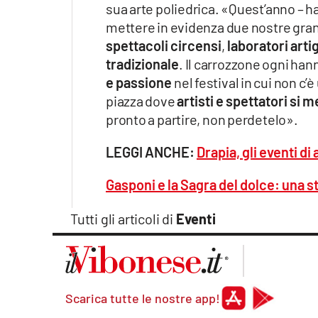
sua arte poliedrica. «Quest’anno – h
mettere in evidenza due nostre grand
spettacoli circensi
,
laboratori artig
tradizionale
. Il carrozzone ogni han
e passione
nel festival in cui non c
piazza dove
artisti e spettatori si
pronto a partire, non perdetelo».
LEGGI ANCHE:
Drapia, gli eventi di
Gasponi e la Sagra del dolce: una s
Tutti gli articoli di
Eventi
Scarica tutte le nostre app!