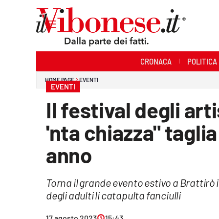
Sezioni
CRONACA
POLITICA
Cronaca
HOME PAGE
EVENTI
EVENTI
Politica
Il festival degli art
Sanità
'nta chiazza" taglia
Ambiente
anno
Società
Torna il grande evento estivo a Brattirò in
Cultura
degli adulti li catapulta fanciulli
Economia e Lavoro
17 agosto 2023
15:43