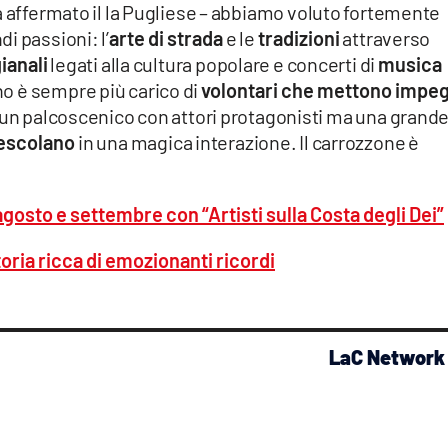
a affermato il la Pugliese – abbiamo voluto fortemente
i passioni: l’
arte di strada
e le
tradizioni
attraverso
ianali
legati alla cultura popolare e concerti di
musica
no è sempre più carico di
volontari che mettono impe
’è un palcoscenico con attori protagonisti ma una grand
 mescolano
in una magica interazione. Il carrozzone è
 agosto e settembre con “Artisti sulla Costa degli Dei”
toria ricca di emozionanti ricordi
LaC Network