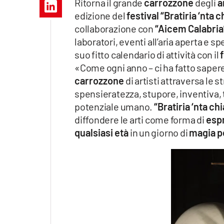
Ritorna il grande
carrozzone
degli
a
Apple
edizione del
festival “Bratiria ‘nta 
collaborazione con
“Aicem Calabria”
laboratori, eventi all’aria aperta e s
suo fitto calendario di attività con il
Vai
«Come ogni anno – ci ha fatto sapere
carrozzone
di artisti attraversa le 
spensieratezza, stupore, inventiva, t
potenziale umano.
“Bratiria ‘nta ch
diffondere le arti come forma di
esp
qualsiasi età
in un giorno di
magia pe