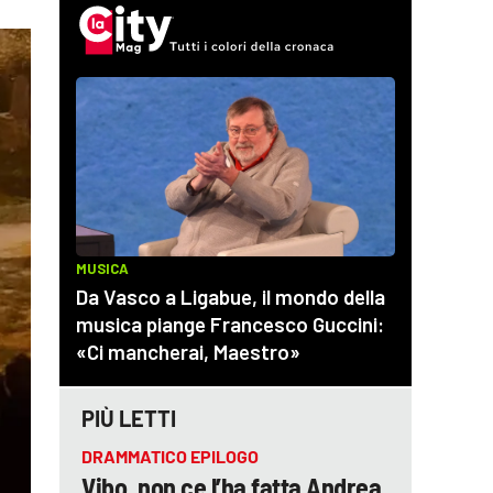
PIÙ LETTI
DRAMMATICO EPILOGO
Vibo, non ce l’ha fatta Andrea