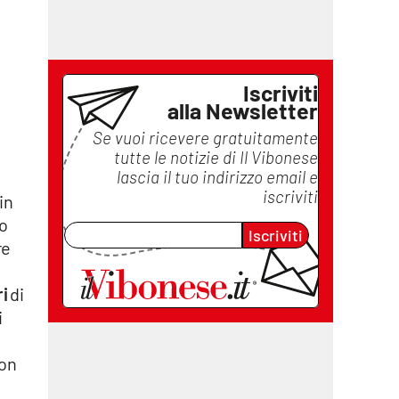
Iscriviti
alla Newsletter
Se vuoi ricevere gratuitamente
tutte le notizie di
Il Vibonese
lascia il tuo indirizzo email e
iscriviti
 in
do
Iscriviti
re
i
di
i
con