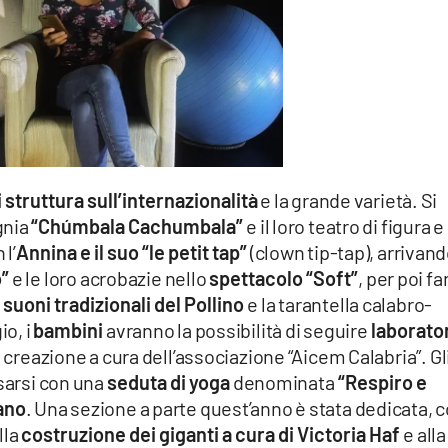
i struttura sull’internazionalità
e la grande varietà. Si
gnia
“Chúmbala Cachumbala”
e il loro teatro di figura e
 l’
Annina e il suo “le petit tap”
(clown tip-tap), arrivan
o”
e le loro acrobazie nello
spettacolo “Soft”
, per poi fa
i
suoni tradizionali del Pollino
e la tarantella calabro-
io, i
bambini
avranno la possibilità di seguire
laborator
 e creazione a cura dell’associazione “Aicem Calabria”. Gl
ssarsi con una
seduta di yoga
denominata
“Respiro e
ano
. Una sezione a parte quest’anno è stata dedicata, 
alla
costruzione dei giganti a cura di Victoria Haf
e alla