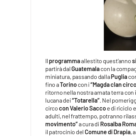
Il
programma
allestito quest’anno
s
partirà dal
Guatemala
con la compa
miniatura, passando dalla
Puglia
con
fino a
Torino
con i
“Magda clan circ
ritorno nella nostra amata terra con 
lucana dei
“Totarella”
. Nel pomerigg
circo
con Valerio Sacco
e di riciclo
adulti, nel frattempo, potranno rila
movimento”
a cura di
Rosalba Rom
il patrocinio del
Comune
di Drapia
, 