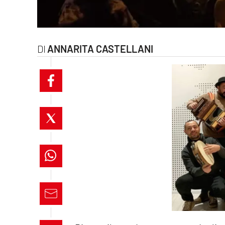
laconair.it
lacitymag.it
ANNARITA CASTELLANI
ilreggino.it
cosenzachannel.it
ilvibonese.it
catanzarochannel.it
lacapitalenews.it
App
Android