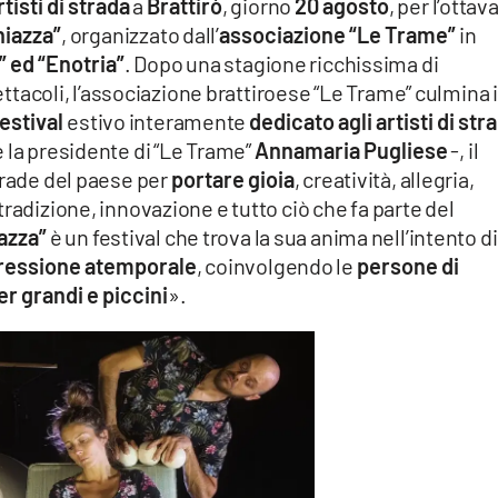
rtisti di strada
a
Brattirò
, giorno
20 agosto
, per l’ottav
chiazza”
, organizzato dall’
associazione “Le Trame”
in
 ed “Enotria”
. Dopo una stagione ricchissima di
pettacoli, l’associazione brattiroese “Le Trame” culmina i
festival
estivo interamente
dedicato agli artisti di str
 la presidente di “Le Trame”
Annamaria Pugliese
-, il
strade del paese per
portare gioia
, creatività, allegria,
radizione, innovazione e tutto ciò che fa parte del
iazza”
è un festival che trova la sua anima nell’intento di
ressione atemporale
, coinvolgendo le
persone di
r grandi e piccini
».