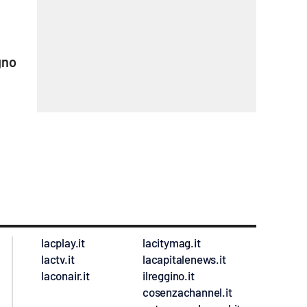
gno
e
lacplay.it
lacitymag.it
lactv.it
lacapitalenews.it
laconair.it
ilreggino.it
cosenzachannel.it