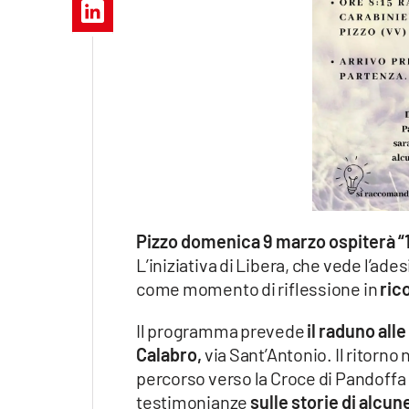
Apple
Vai
Pizzo domenica 9 marzo ospiterà “1
L’iniziativa di Libera, che vede l’a
come momento di riflessione in
ric
Il programma prevede
il raduno alle
Calabro,
via Sant’Antonio. Il ritorno 
percorso verso la Croce di Pandoffa 
testimonianze
sulle storie di alcun