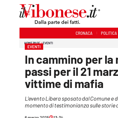
Sezioni
CRONACA
POLITICA
Cronaca
HOME PAGE
EVENTI
EVENTI
Politica
In cammino per la 
Sanità
passi per il 21 mar
Ambiente
vittime di mafia
Società
L’evento Libera sposato dal Comune e da
Cultura
momento di testimonianza sulle storie d
Economia e Lavoro
6 marzo 2025
13:34