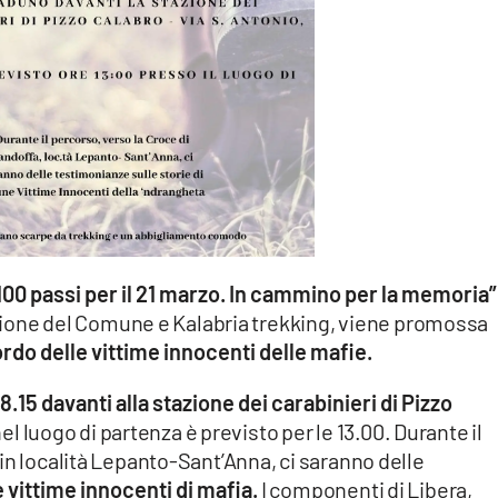
00 passi per il 21 marzo. In cammino per la memoria”
desione del Comune e Kalabria trekking, viene promossa
ordo delle vittime innocenti delle mafie.
 8.15 davanti alla stazione dei carabinieri di Pizzo
nel luogo di partenza è previsto per le 13.00. Durante il
in località Lepanto-Sant’Anna, ci saranno delle
e vittime innocenti di mafia.
I componenti di Libera,