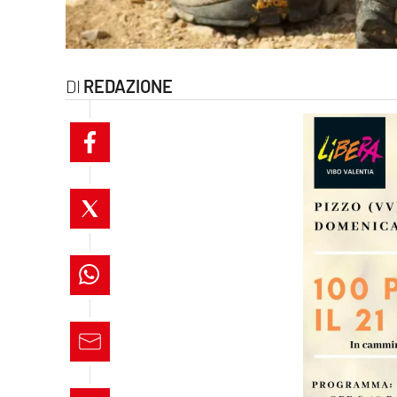
laconair.it
lacitymag.it
REDAZIONE
ilreggino.it
cosenzachannel.it
ilvibonese.it
catanzarochannel.it
lacapitalenews.it
App
Android