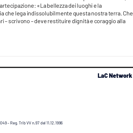
partecipazione: «La bellezza dei luoghi e la
ia che lega indissolubilmente questa nostra terra. Che
i – scrivono – deve restituire dignità e coraggio alla
LaC Network
9 – Reg. Trib VV n.97 del 11.12.1996