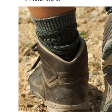
Eventi
Sport
Streaming
LaC TV
Lac Network
LaC OnAir
LaC
Network
lacplay.it
lactv.it