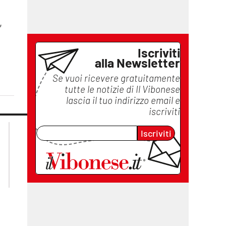
,
Iscriviti
alla Newsletter
Se vuoi ricevere gratuitamente
tutte le notizie di
Il Vibonese
lascia il tuo indirizzo email e
iscriviti
lacplay.it
lacitymag.it
Iscriviti
lactv.it
lacapitalenews.it
laconair.it
ilreggino.it
cosenzachannel.it
catanzarochannel.it