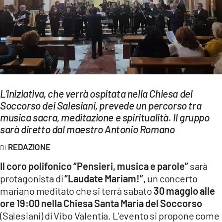
EVENTI
SPORT
Streaming
LAC TV
L’iniziativa, che verrà ospitata nella Chiesa del
LAC NETWORK
Soccorso dei Salesiani, prevede un percorso tra
musica sacra, meditazione e spiritualità. Il gruppo
LAC ONAIR
sarà diretto dal maestro Antonio Romano
LaC
REDAZIONE
Network
Il coro polifonico “Pensieri, musica e parole”
sarà
LACPLAY.IT
protagonista di
“Laudate Mariam!”,
un concerto
mariano meditato che si terrà sabato
30 maggio alle
LACTV.IT
ore 19:00 nella Chiesa Santa Maria del Soccorso
LACONAIR.IT
(Salesiani) di Vibo Valentia. L’evento si propone come