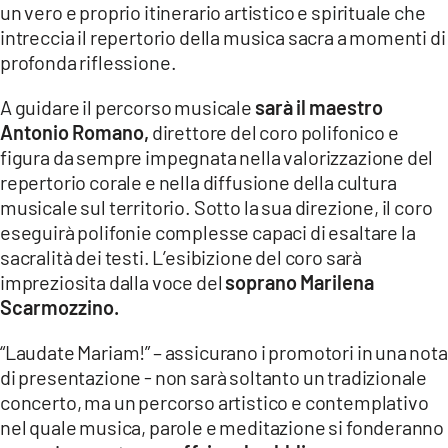
un vero e proprio itinerario artistico e spirituale che
LACITYMAG.IT
intreccia il repertorio della musica sacra a momenti di
profonda riflessione.
ILREGGINO.IT
A guidare il percorso musicale
sarà il maestro
COSENZACHANNEL.IT
Antonio Romano,
direttore del coro polifonico e
ILVIBONESE.IT
figura da sempre impegnata nella valorizzazione del
repertorio corale e nella diffusione della cultura
CATANZAROCHANNEL.IT
musicale sul territorio. Sotto la sua direzione, il coro
eseguirà polifonie complesse capaci di esaltare la
LACAPITALENEWS.IT
sacralità dei testi. L’esibizione del coro sarà
impreziosita dalla voce del
soprano Marilena
App
Scarmozzino.
ANDROID
“Laudate Mariam!” – assicurano i promotori in una nota
di presentazione - non sarà soltanto un tradizionale
APPLE
concerto, ma un percorso artistico e contemplativo
nel quale musica, parole e meditazione si fonderanno