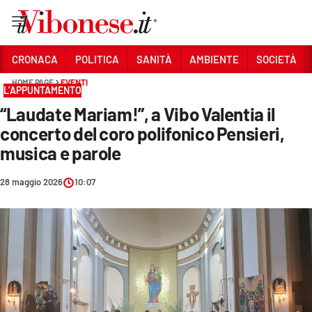
Vai
CRONACA
POLITICA
SANITÀ
AMBIENTE
SOCIETÀ
HOME PAGE
EVENTI
Sezioni
L’APPUNTAMENTO
“Laudate Mariam!”, a Vibo Valentia il
CRONACA
concerto del coro polifonico Pensieri,
POLITICA
musica e parole
SANITÀ
28 maggio 2026
10:07
AMBIENTE
SOCIETÀ
CULTURA
ECONOMIA E LAVORO