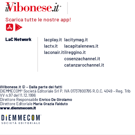
Scarica tutte le nostre app!
LaC Network
lacplay.it
lacitymag.it
lactv.it
lacapitalenews.it
laconair.it
ilreggino.it
cosenzachannel.it
catanzarochannel.it
ilVibonese.it © – Dalla parte dei fatti
DIEMMECOM® Società Editoriale Srl P. IVA 01737800795 R.O.C. 4049 – Reg. Trib
VV n.97 del 11.12.1996
Direttore Responsabile
Enrico De Girolamo
Direttore Editoriale
Maria Grazia Falduto
www.diemmecom.it