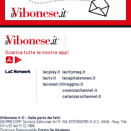
Scarica tutte le nostre app!
LaC Network
lacplay.it
lacitymag.it
lactv.it
lacapitalenews.it
laconair.it
ilreggino.it
cosenzachannel.it
catanzarochannel.it
ilVibonese.it © – Dalla parte dei fatti
DIEMMECOM® Società Editoriale Srl P. IVA 01737800795 R.O.C. 4049 – Reg. Trib
VV n.97 del 11.12.1996
Direttore Responsabile
Enrico De Girolamo