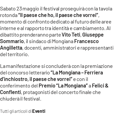
Sabato 23 maggio il festival proseguirà con la tavola
rotonda
“Il paese che ho, il paese che vorrei”
,
momento di confronto dedicato al futuro delle aree
interne e al rapporto tra identità e cambiamento. Al
dibattito prenderanno parte
Vito Teti
,
Giuseppe
Sommario
, il sindaco di Mongiana
Francesco
Angilletta
, docenti, amministratori e rappresentanti
del territorio.
La manifestazione si concluderà con la premiazione
del concorso letterario
“La Mongiana – Ferriera
d’inchiostro, il paese che vorrei”
e con il
conferimento del
Premio “La Mongiana”
a
Felici &
Conflenti
, protagonisti del concerto finale che
chiuderà il festival.
Eventi
Tutti gli articoli di