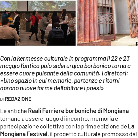
EVENTI
SPORT
Streaming
LAC TV
Con la kermesse culturale in programma il 22 e 23
LAC NETWORK
maggio l’antico polo siderurgico borbonico torna a
essere cuore pulsante della comunità. I direttori:
LAC ONAIR
«Uno spazio in cui memorie, partenze e ritorni
aprono nuove forme dell'abitare i paesi»
LaC
Network
REDAZIONE
LACPLAY.IT
Le antiche
Reali Ferriere borboniche di Mongiana
tornano a essere luogo di incontro, memoria e
LACTV.IT
partecipazione collettiva con la prima edizione de
La
LACONAIR.IT
Mongiana Festival
, il progetto culturale promosso dal