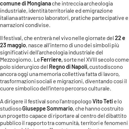
comune di Mongiana
che intreccia archeologia
LACITYMAG.IT
industriale, identità territoriale ed emigrazione
italiana attraverso laboratori, pratiche partecipative e
ILREGGINO.IT
narrazioni condivise.
COSENZACHANNEL.IT
Il festival, che entrerà nel vivo nelle giornate del
22 e
23 maggio
, nasce all’interno di uno dei simboli più
ILVIBONESE.IT
significativi dell’archeologia industriale del
CATANZAROCHANNEL.IT
Mezzogiorno. Le
Ferriere,
sorte nel XVIII secolo come
polo siderurgico del
Regno di Napoli,
custodiscono
LACAPITALENEWS.IT
ancora oggi una memoria collettiva fatta di lavoro,
trasformazioni sociali e migrazioni, diventando così il
App
cuore simbolico dell’intero percorso culturale.
ANDROID
A dirigere il festival sono l’antropologo
Vito Teti
e lo
studioso
Giuseppe Sommario
, che hanno costruito
APPLE
un progetto capace di riportare al centro del dibattito
pubblico il rapporto tra comunità, territori e fenomeni