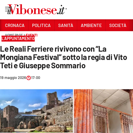
Vai
CRONACA
POLITICA
SANITÀ
AMBIENTE
SOCIETÀ
HOME PAGE
EVENTI
Sezioni
L’APPUNTAMENTO
Le Reali Ferriere rivivono con “La
CRONACA
Mongiana Festival” sotto la regia di Vito
POLITICA
Teti e Giuseppe Sommario
SANITÀ
19 maggio 2026
17:00
AMBIENTE
SOCIETÀ
CULTURA
ECONOMIA E LAVORO