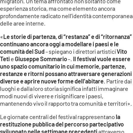
migratori. Un tema affrontato non soltanto come
esperienza storica, ma come elemento ancora
profondamente radicato nell’identità contemporanea
delle aree interne.
«
Le storie di partenza, di “restanza” e di “ritornanza”
continuano ancora oggi a modellare i paesi e le
comunità del Sud
– spiegano i direttori artistici
Vito
Teti
e
Giuseppe Sommario
–.
Il festival vuole essere
uno spazio comunitario in cui memorie, partenze,
restanze e ritorni possano attraversare generazioni
diverse e aprire nuove forme dell’abitare
. Partire dai
luoghi e dalla loro storia significa infatti immaginare
modi nuovi di vivere e risignificare i paesi,
mantenendo vivo il rapporto tra comunità e territori».
Le giornate centrali del festival rappresentano
la
restituzione pubblica del percorso partecipativo
sviluppato nelle settimane precedenti
attraverso