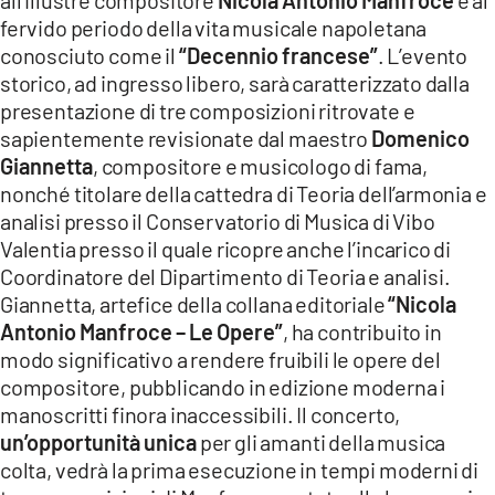
fervido periodo della vita musicale napoletana
conosciuto come il
“Decennio francese”
. L’evento
storico, ad ingresso libero, sarà caratterizzato dalla
presentazione di tre composizioni ritrovate e
sapientemente revisionate dal maestro
Domenico
Giannetta
, compositore e musicologo di fama,
nonché titolare della cattedra di Teoria dell’armonia e
analisi presso il Conservatorio di Musica di Vibo
Valentia presso il quale ricopre anche l’incarico di
Coordinatore del Dipartimento di Teoria e analisi.
Giannetta, artefice della collana editoriale
“Nicola
Antonio Manfroce – Le Opere”
, ha contribuito in
modo significativo a rendere fruibili le opere del
compositore, pubblicando in edizione moderna i
manoscritti finora inaccessibili. Il concerto,
un’opportunità unica
per gli amanti della musica
colta, vedrà la prima esecuzione in tempi moderni di