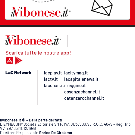
Scarica tutte le nostre app!
LaC Network
lacplay.it
lacitymag.it
lactv.it
lacapitalenews.it
laconair.it
ilreggino.it
cosenzachannel.it
catanzarochannel.it
ilVibonese.it © – Dalla parte dei fatti
DIEMMECOM® Società Editoriale Srl P. IVA 01737800795 R.O.C. 4049 – Reg. Trib
VV n.97 del 11.12.1996
Direttore Responsabile
Enrico De Girolamo