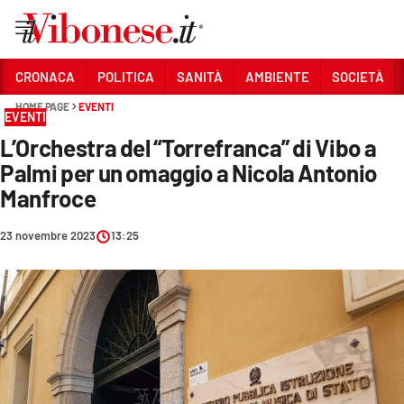
Vai
CRONACA
POLITICA
SANITÀ
AMBIENTE
SOCIETÀ
HOME PAGE
EVENTI
Sezioni
EVENTI
L’Orchestra del “Torrefranca” di Vibo a
CRONACA
Palmi per un omaggio a Nicola Antonio
POLITICA
Manfroce
SANITÀ
23 novembre 2023
13:25
AMBIENTE
SOCIETÀ
CULTURA
ECONOMIA E LAVORO