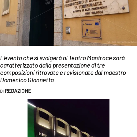
EVENTI
SPORT
Streaming
LAC TV
L'evento che si svolgerà al Teatro Manfroce sarà
LAC NETWORK
caratterizzato dalla presentazione di tre
composizioni ritrovate e revisionate dal maestro
LAC ONAIR
Domenico Giannetta
LaC
REDAZIONE
Network
LACPLAY.IT
LACTV.IT
LACONAIR.IT