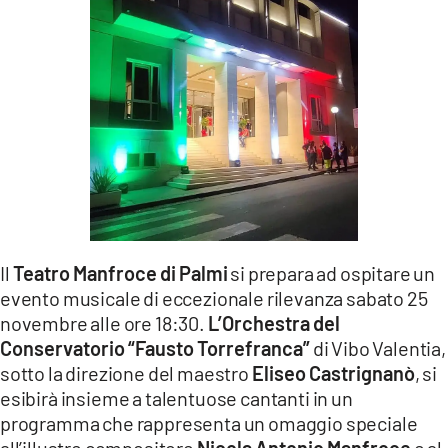
LACITYMAG.IT
ILREGGINO.IT
COSENZACHANNEL.IT
ILVIBONESE.IT
CATANZAROCHANNEL.IT
LACAPITALENEWS.IT
Il
Teatro Manfroce di Palmi
si prepara ad ospitare un
evento musicale di eccezionale rilevanza sabato 25
App
novembre alle ore 18:30.
L’Orchestra del
ANDROID
Conservatorio “Fausto Torrefranca”
di Vibo Valentia,
sotto la direzione del maestro
Eliseo Castrignanò
, si
APPLE
esibirà insieme a talentuose cantanti in un
programma che rappresenta un omaggio speciale
all’illustre compositore
Nicola Antonio Manfroce
e al