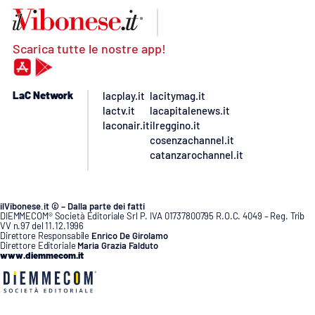
Scarica tutte le nostre app!
LaC Network
lacplay.it
lacitymag.it
lactv.it
lacapitalenews.it
laconair.it
ilreggino.it
cosenzachannel.it
catanzarochannel.it
ilVibonese.it © – Dalla parte dei fatti
DIEMMECOM® Società Editoriale Srl P. IVA 01737800795 R.O.C. 4049 – Reg. Trib
VV n.97 del 11.12.1996
Direttore Responsabile
Enrico De Girolamo
Direttore Editoriale
Maria Grazia Falduto
www.diemmecom.it