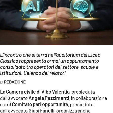
EVENTI
SPORT
Streaming
LAC TV
LAC NETWORK
L'incontro che si terrà nell'auditorium del Liceo
LAC ONAIR
Classico rappresenta ormai un appuntamento
consolidato tra operatori del settore, scuole e
istituzioni. L'elenco dei relatori
LaC
Network
REDAZIONE
LACPLAY.IT
La
Camera civile di Vibo Valentia
, presieduta
dall’avvocato
Angela Pezzimenti
, in collaborazione
LACTV.IT
con il
Comitato pari opportunità
, presieduto
LACONAIR.IT
dall’avvocato
Giusi Fanelli
, organizza anche