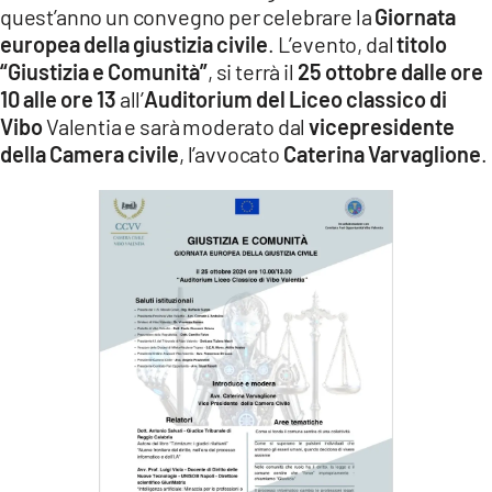
quest’anno un convegno per celebrare la
Giornata
LACITYMAG.IT
europea della giustizia civile
. L’evento, dal
titolo
“Giustizia e Comunità”
, si terrà il
25 ottobre dalle ore
ILREGGINO.IT
10 alle ore 13
all’
Auditorium del Liceo classico di
COSENZACHANNEL.IT
Vibo
Valentia e sarà moderato dal
vicepresidente
della Camera civile
, l’avvocato
Caterina Varvaglione
.
ILVIBONESE.IT
CATANZAROCHANNEL.IT
LACAPITALENEWS.IT
App
ANDROID
APPLE