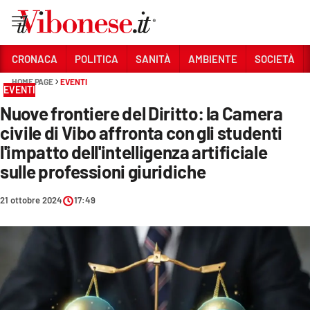
Vai
CRONACA
POLITICA
SANITÀ
AMBIENTE
SOCIETÀ
HOME PAGE
EVENTI
Sezioni
EVENTI
Nuove frontiere del Diritto: la Camera
CRONACA
civile di Vibo affronta con gli studenti
POLITICA
l'impatto dell'intelligenza artificiale
sulle professioni giuridiche
SANITÀ
AMBIENTE
21 ottobre 2024
17:49
SOCIETÀ
CULTURA
ECONOMIA E LAVORO