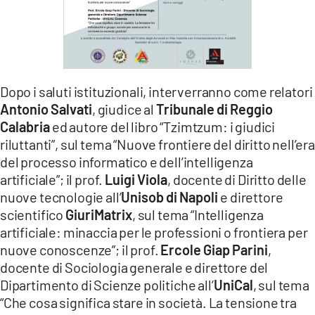
Dopo i saluti istituzionali, interverranno come relatori
Antonio Salvati
, giudice al
Tribunale di Reggio
Calabria
ed autore del libro “Tzimtzum: i giudici
riluttanti”, sul tema “Nuove frontiere del diritto nell’era
del processo informatico e dell’intelligenza
artificiale”; il prof.
Luigi Viola
, docente di Diritto delle
nuove tecnologie all’
Unisob di Napoli
e direttore
scientifico
GiuriMatrix
, sul tema “Intelligenza
artificiale: minaccia per le professioni o frontiera per
nuove conoscenze”; il prof.
Ercole Giap Parini
,
docente di Sociologia generale e direttore del
Dipartimento di Scienze politiche all’
UniCal
, sul tema
“Che cosa significa stare in società. La tensione tra