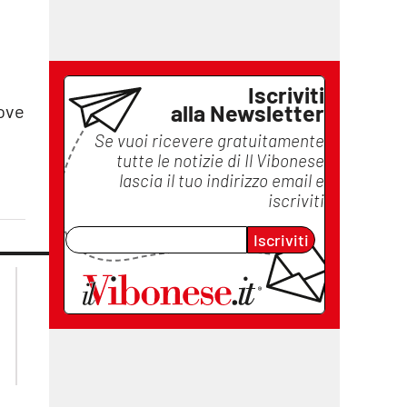
Iscriviti
alla Newsletter
dove
Se vuoi ricevere gratuitamente
tutte le notizie di
Il Vibonese
lascia il tuo indirizzo email e
iscriviti
Iscriviti
lacplay.it
lacitymag.it
lactv.it
lacapitalenews.it
laconair.it
ilreggino.it
cosenzachannel.it
catanzarochannel.it