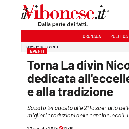
Sezioni
CRONACA
POLITICA
Cronaca
HOME PAGE
EVENTI
EVENTI
Politica
Torna La divin Nic
Sanità
dedicata all'eccel
Ambiente
e alla tradizione
Società
Sabato 24 agosto alle 21 lo scenario del
Cultura
migliori produzioni delle cantine locali.
Economia e Lavoro
22 agosto 2024
12:19