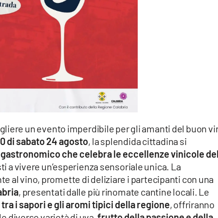
gliere un evento imperdibile per gli amanti del buon vi
00 di sabato 24 agosto
, la splendida cittadina si
gastronomico che celebra le eccellenze vinicole de
isti a vivere un’esperienza sensoriale unica. La
 al vino, promette di deliziare i partecipanti con una
abria
, presentati dalle più rinomate cantine locali. Le
tra i sapori e gli aromi tipici della regione
, offriranno
lle diverse varietà di uva,
frutto della passione e della