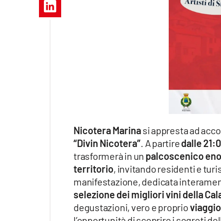
Apple
Vai
Nicotera Marina
si appresta ad acco
“Divin Nicotera”
. A partire
dalle 21:
trasformerà in un
palcoscenico eno
territorio
, invitando residenti e tur
manifestazione, dedicata interamente
selezione dei migliori vini della Cal
degustazioni, vero e proprio
viaggio 
l’opportunità di scoprire i segreti de