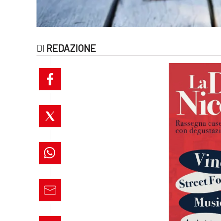
laconair.it
lacitymag.it
REDAZIONE
ilreggino.it
cosenzachannel.it
ilvibonese.it
catanzarochannel.it
lacapitalenews.it
App
Android