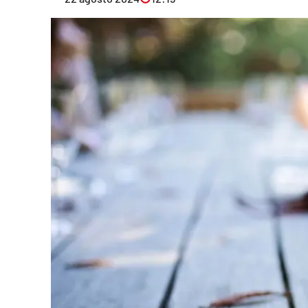
Eventi
Sport
Streaming
LaC TV
Lac Network
LaC OnAir
LaC
Network
lacplay.it
lactv.it