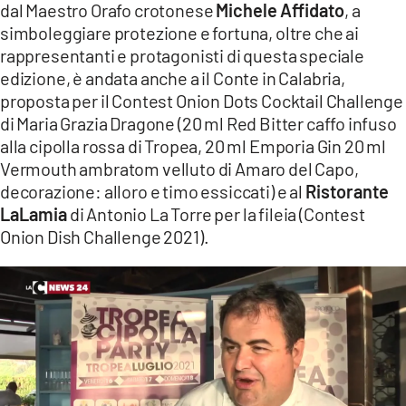
dal Maestro Orafo crotonese
Michele Affidato
, a
simboleggiare protezione e fortuna, oltre che ai
rappresentanti e protagonisti di questa speciale
edizione, è andata anche a il Conte in Calabria,
proposta per il Contest Onion Dots Cocktail Challenge
di Maria Grazia Dragone (20 ml Red Bitter caffo infuso
alla cipolla rossa di Tropea, 20 ml Emporia Gin 20 ml
Vermouth ambratom velluto di Amaro del Capo,
decorazione: alloro e timo essiccati) e al
Ristorante
LaLamia
di Antonio La Torre per la fileia (Contest
Onion Dish Challenge 2021).