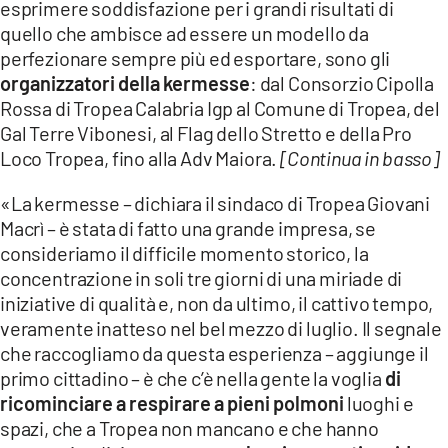
esprimere soddisfazione per i grandi risultati di
quello che ambisce ad essere un modello da
perfezionare sempre più ed esportare, sono gli
organizzatori della kermesse
: dal Consorzio Cipolla
Rossa di Tropea Calabria Igp al Comune di Tropea, del
Gal Terre Vibonesi, al Flag dello Stretto e della Pro
Loco Tropea, fino alla Adv Maiora.
[Continua in basso]
«La kermesse – dichiara il sindaco di Tropea Giovani
Macrì – è stata di fatto una grande impresa, se
consideriamo il difficile momento storico, la
concentrazione in soli tre giorni di una miriade di
iniziative di qualità e, non da ultimo, il cattivo tempo,
veramente inatteso nel bel mezzo di luglio. Il segnale
che raccogliamo da questa esperienza – aggiunge il
primo cittadino – è che c’è nella gente la voglia
di
ricominciare a respirare a pieni polmoni
luoghi e
spazi, che a Tropea non mancano e che hanno