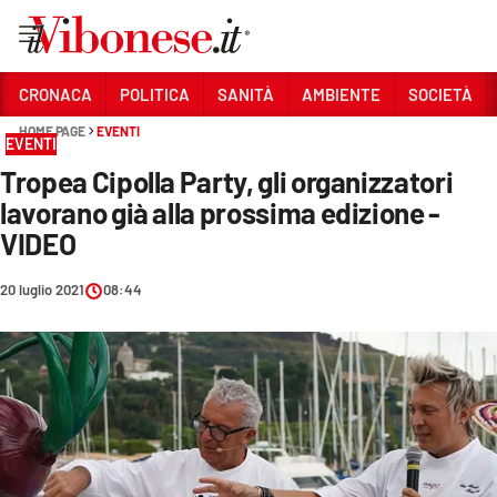
Vai
CRONACA
POLITICA
SANITÀ
AMBIENTE
SOCIETÀ
HOME PAGE
EVENTI
Sezioni
EVENTI
Tropea Cipolla Party, gli organizzatori
CRONACA
lavorano già alla prossima edizione -
POLITICA
VIDEO
SANITÀ
20 luglio 2021
08:44
AMBIENTE
SOCIETÀ
CULTURA
ECONOMIA E LAVORO