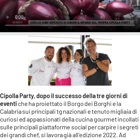
LACITYMAG.IT
ILREGGINO.IT
COSENZACHANNEL.IT
ILVIBONESE.IT
CATANZAROCHANNEL.IT
LACAPITALENEWS.IT
App
Cipolla Party, dopo il successo della tre giorni di
eventi
che ha proiettato il Borgo dei Borghi e la
ANDROID
Calabria sui principali tg nazionali e tenuto migliaia di
APPLE
curiosi ed appassionati della cucina gourmet incollati
sulle principali piattaforme social per carpire i segreti
dei grandi chef, si lavora già all’edizione 2022. Ad