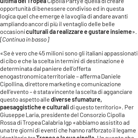
ultima del Tropea
Cipolla Party è quella di creare
opportunità di benessere condiviso ed in questa
logica quel che emerge è la voglia di andare avanti
ampliando ancor di più il ventaglio delle belle
occasioni
culturali da realizzare e gustare insieme
».
[Continua in basso]
«Se è vero che 45 milioni sono gli italiani appassionati
di cibo e che la scelta in termini di destinazione è
determinata dal paniere dell’offerta
enogastronomica territoriale – afferma Daniele
Cipollina, direttore marketing e comunicazione
dell’evento – è stata vincente la scelta di agganciare
questo aspetto alle
diverse sfumature,
paesaggistiche e culturali
di questo territorio». Per
Giuseppe Laria, presidente del Consorzio Cipolla
Rossa di Tropea Calabria Igp «abbiamo assistito ad
una tre giorni di eventi che hanno rafforzato il legame
identitario tra
Tropea e la sua cipolla
. Un evento che