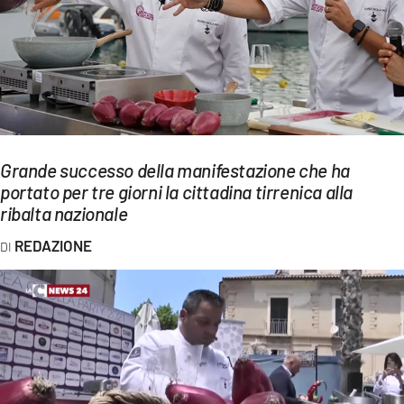
EVENTI
SPORT
Streaming
LAC TV
Grande successo della manifestazione che ha
LAC NETWORK
portato per tre giorni la cittadina tirrenica alla
ribalta nazionale
LAC ONAIR
REDAZIONE
LaC
Network
LACPLAY.IT
LACTV.IT
LACONAIR.IT