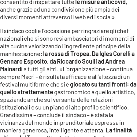
consentito di rispettare tutte
le misure anticovid
,
anche grazie ad una condivisione più ampia dei
diversi momenti attraverso il web ed i social».
Il sindaco coglie l’occasione per ringraziare gli chef
nazionali che si sono resi ambasciatori di momenti di
alta cucina valorizzando l’ingrediente principe della
manifestazione:
la rossa di Tropea. Da Igles Corelli a
Gennaro
Esposito, da Riccardo Sculli ad Andrea
Mainardi
a tutti gli altri. «L’organizzazione – continua
sempre Macrì – è risultata efficace e all’altezza di un
festival multiforme che si è
giocato su tanti fronti: da
quello strettamente
gastronomico a quello artistico,
spaziando anche sul versante delle relazioni
istituzionali e su un piano di alto profilo scientifico.
Grandissima – conclude il sindaco – è stata la
vicinanza del mondo imprenditoriale espressa in
maniera generosa, intelligente e attenta.
La finalità