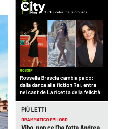
PIÙ LETTI
DRAMMATICO EPILOGO
Vibo, non ce l’ha fatta Andrea