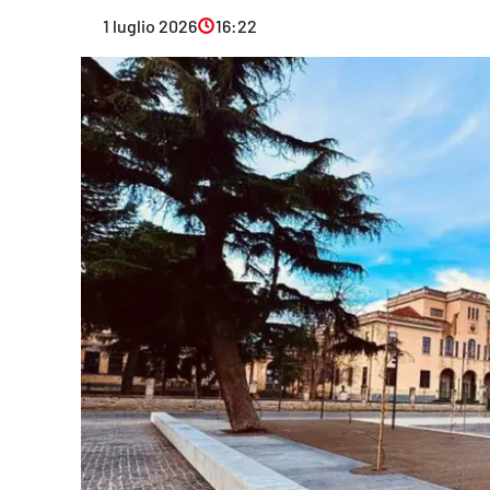
Eventi
1 luglio 2026
16:22
Sport
Streaming
LaC TV
Lac Network
LaC OnAir
LaC
Network
lacplay.it
lactv.it