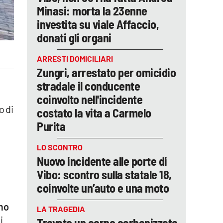
Minasi: morta la 23enne
investita su viale Affaccio,
donati gli organi
ARRESTI DOMICILIARI
Zungri, arrestato per omicidio
stradale il conducente
coinvolto nell'incidente
o di
costato la vita a Carmelo
Purita
LO SCONTRO
Nuovo incidente alle porte di
Vibo: scontro sulla statale 18,
coinvolte un’auto e una moto
amo
LA TRAGEDIA
i
Trovato un corpo carbonizzato