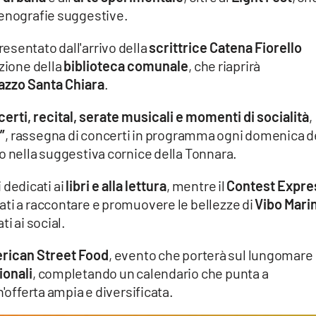
cenografie suggestive.
esentato dall'arrivo della
scrittrice Catena Fiorello
azione della
biblioteca comunale
, che riaprirà
azzo Santa Chiara
.
erti, recital, serate musicali e momenti di socialità
,
”
, rassegna di concerti in programma ogni domenica d
o nella suggestiva cornice della Tonnara.
dedicati ai
libri e alla lettura
, mentre il
Contest Expre
ati a raccontare e promuovere le bellezze di
Vibo Mari
i ai social.
rican Street Food
, evento che porterà sul lungomare
ionali
, completando un calendario che punta a
n'offerta ampia e diversificata.