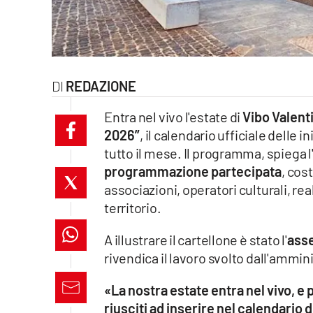
laconair.it
lacitymag.it
REDAZIONE
ilreggino.it
Entra nel vivo l'estate di
Vibo Valent
cosenzachannel.it
2026”
, il calendario ufficiale delle
tutto il mese. Il programma, spiega l
ilvibonese.it
programmazione partecipata
, cos
catanzarochannel.it
associazioni, operatori culturali, rea
territorio.
lacapitalenews.it
A illustrare il cartellone è stato l'
asse
rivendica il lavoro svolto dall'ammin
App
Android
«La nostra estate entra nel vivo, e
riusciti ad inserire nel calendario di