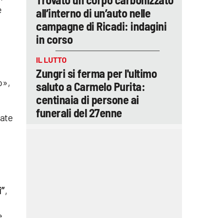
e
all’interno di un’auto nelle
campagne di Ricadi: indagini
in corso
IL LUTTO
Zungri si ferma per l'ultimo
o»,
saluto a Carmelo Purita:
centinaia di persone ai
funerali del 27enne
tate
i”
,
e