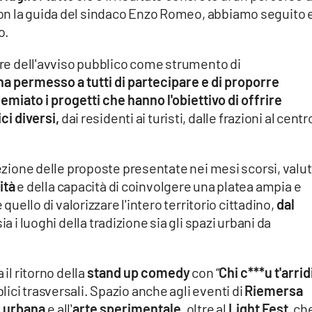
on la guida del sindaco Enzo Romeo, abbiamo seguito 
o.
lore dell'avviso pubblico come strumento di
ha permesso a tutti di partecipare e di proporre
remiato i progetti che hanno l'obiettivo di offrire
ci diversi,
dai residenti ai turisti, dalle frazioni al centr
lezione delle proposte presentate nei mesi scorsi, valu
ità
e della capacità di coinvolgere una platea ampia e
 quello di valorizzare l'intero territorio cittadino,
dal
 i luoghi della tradizione sia gli spazi urbani da
 il ritorno della
stand up comedy
con “
Chi c***u t'arrid
ici trasversali. Spazio anche agli eventi di
Riemersa
e urbana
e all'
arte sperimentale
, oltre al
Light Fest
, ch