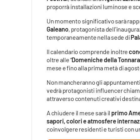
proporrà installazioni luminose e s
Un momento significativo sarà rappr
Galeano
, protagonista dell'inaugur
temporaneamente nella sede di
Pal
Il calendario comprende inoltre
conc
oltre alle “
Domeniche della Tonnara
mese e fino alla prima metà di agost
Non mancheranno gli appuntamenti 
vedrà protagonisti influencer chiam
attraverso contenuti creativi destinat
A chiudere il mese sarà il
primo Ame
sapori, colori e atmosfere internaz
coinvolgere residenti e turisti con u