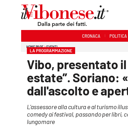
Sezioni
CRONACA
POLITICA
Cronaca
HOME PAGE
EVENTI
LA PROGRAMMAZIONE
Politica
Vibo, presentato i
Sanità
estate”. Soriano:
Ambiente
dall'ascolto e apert
Società
L'assessore alla cultura e al turismo illust
Cultura
comedy ai festival, passando per libri, c
Economia e Lavoro
lungomare