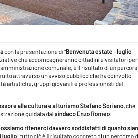
ia
con la presentazione di “
Benvenuta estate - luglio
 iniziative che accompagneranno cittadini e visitatori per
'amministrazione comunale, è il risultato di un percors
truito attraverso un avviso pubblico che ha coinvolto
ltà artistiche, gruppi giovanili e professionisti del
ssore alla cultura e al turismo Stefano Soriano
, che
istrazione guidata dal
sindaco Enzo Romeo
.
 possiamo ritenerci davvero soddisfatti di quanto si
 luglio
: tutto ciò è il risultato concreto di un percorso d