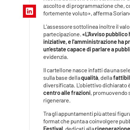
Apple
ascolto e di programmazione che, c
fortemente voluto», afferma Sorian
L'assessore sottolinea inoltre il va
partecipazione.
«L'Avviso pubblico 
Vai
iniziative, e l'amministrazione ha p
un'estate capace di parlare a pubbli
evidenzia.
Il cartellone nasce infatti da una se
sulla base della
qualità
, della
fattibil
diversificata. L'obiettivo dichiarato è
centro alle frazioni
, promuovendo sia
rigenerare.
Tra gli appuntamenti più attesi figura
format che punta a coinvolgere pubbl
Festival
, dedicati alla
rigenerazion